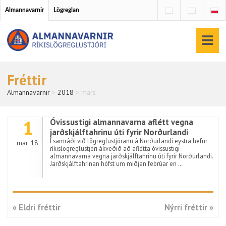
Almannavarnir
Lögreglan
Fréttir
Almannavarnir
>
2018
>
mars
1
Óvissustigi almannavarna aflétt vegna
jarðskjálftahrinu úti fyrir Norðurlandi
Í samráði við lögreglustjórann á Norðurlandi eystra hefur
mar 18
ríkislögreglustjóri ákveðið að aflétta óvissustigi
almannavarna vegna jarðskjálftahrinu úti fyrir Norðurlandi.
Jarðskjálftahrinan hófst um miðjan febrúar en …
« Eldri fréttir
Nýrri fréttir »