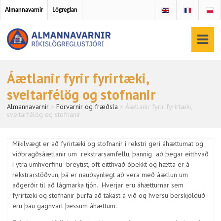
Almannavarnir
Lögreglan
Áætlanir fyrir fyrirtæki,
sveitarfélög og stofnanir
Almannavarnir
>
Forvarnir og fræðsla
>
Áætlanir fyrir fyrirtæki,
sveitarfélög og stofnanir
Mikilvægt er að fyrirtæki og stofnanir í rekstri geri áhættumat og
viðbragðsáætlanir um rekstrarsamfellu, þannig að þegar eitthvað
í ytra umhverfinu breytist, oft eitthvað óþekkt og hætta er á
rekstrarstöðvun, þá er nauðsynlegt að vera með áætlun um
aðgerðir til að lágmarka tjón. Hverjar eru áhætturnar sem
fyrirtæki og stofnanir þurfa að takast á við og hversu berskjölduð
eru þau gagnvart þessum áhættum.