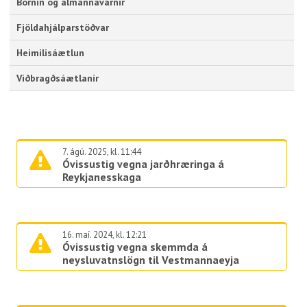
Börnin og almannavarnir
Fjöldahjálparstöðvar
Heimilisáætlun
Viðbragðsáætlanir
7. ágú. 2025, kl. 11:44
Óvissustig vegna jarðhræringa á
Reykjanesskaga
16. maí. 2024, kl. 12:21
Óvissustig vegna skemmda á
neysluvatnslögn til Vestmannaeyja