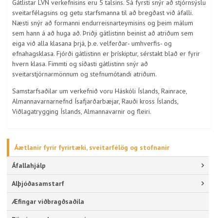
Gátlistar LVN verkefnisins eru 5 talsins. Sá fyrsti snýr að stjórnsýslu
sveitarfélagsins og getu starfsmanna til að bregðast við áfalli.
Næsti snýr að formanni endurreisnarteymisins og þeim málum
sem hann á að huga að. Þriðji gátlistinn beinist að atriðum sem
eiga við alla klasana þrjá, þ.e. velferðar- umhverfis- og
efnahagsklasa. Fjórði gátlistinn er þrískiptur, sérstakt blað er fyrir
hvern klasa. Fimmti og síðasti gátlistinn snýr að
sveitarstjórnarmönnum og stefnumótandi atriðum.
Samstarfsaðilar um verkefnið voru Háskóli Íslands, Rainrace,
Almannavarnarnefnd Ísafjarðarbæjar, Rauði kross Íslands,
Viðlagatrygging Íslands, Almannavarnir og fleiri.
Áætlanir fyrir fyrirtæki, sveitarfélög og stofnanir
Áfallahjálp
Alþjóðasamstarf
Æfingar viðbragðsaðila