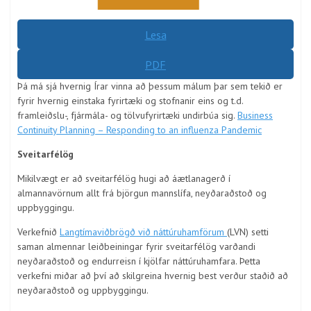
Lesa
PDF
Þá má sjá hvernig Írar vinna að þessum málum þar sem tekið er
fyrir hvernig einstaka fyrirtæki og stofnanir eins og t.d.
framleiðslu-, fjármála- og tölvufyrirtæki undirbúa sig.
Business
Continuity Planning – Responding to an influenza Pandemic
Sveitarfélög
Mikilvægt er að sveitarfélög hugi að áætlanagerð í
almannavörnum allt frá björgun mannslífa, neyðaraðstoð og
uppbyggingu.
Verkefnið
Langtímaviðbrögð við náttúruhamförum
(LVN) setti
saman almennar leiðbeiningar fyrir sveitarfélög varðandi
neyðaraðstoð og endurreisn í kjölfar náttúruhamfara. Þetta
verkefni miðar að því að skilgreina hvernig best verður staðið að
neyðaraðstoð og uppbyggingu.