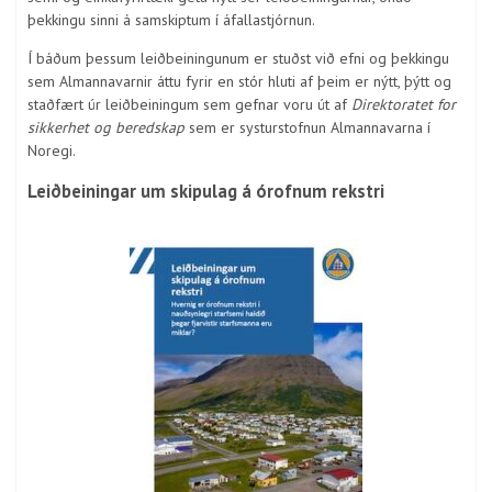
þekkingu sinni á samskiptum í áfallastjórnun.
Í báðum þessum leiðbeiningunum er stuðst við efni og þekk­ingu
sem Almannavarnir áttu fyrir en stór hluti af þeim er nýtt, þýtt og
staðfært úr leiðbeiningum sem gefnar voru út af
Direktoratet for
sikkerhet og beredskap
sem er systurstofnun Almannavarna í
Noregi.
Leiðbeiningar um skipulag á órofnum rekstri