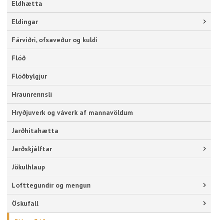
Eldhætta
Eldingar
Fárviðri, ofsaveður og kuldi
Flóð
Flóðbylgjur
Hraunrennsli
Hryðjuverk og váverk af mannavöldum
Jarðhitahætta
Jarðskjálftar
Jökulhlaup
Lofttegundir og mengun
Öskufall