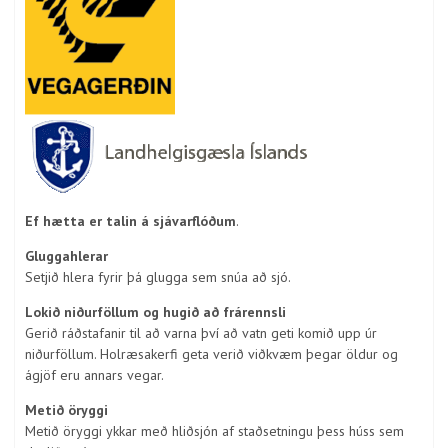
Ef hætta er talin á sjávarflóðum
.
Gluggahlerar
Setjið hlera fyrir þá glugga sem snúa að sjó.
Lokið niðurföllum og hugið að frárennsli
Gerið ráðstafanir til að varna því að vatn geti komið upp úr
niðurföllum. Holræsakerfi geta verið viðkvæm þegar öldur og
ágjöf eru annars vegar.
Metið öryggi
Metið öryggi ykkar með hliðsjón af staðsetningu þess húss sem