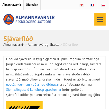
Almannavarnir
Lögreglan
Sjávarflóð
Almannavarnir
>
Almannavá og áhætta
>
Sjávarflóð
Flóð við sjávarsíðun fylgja gjarnan djúpum lægðum, sérstaklega
þegar vindáhlaðandi er mikill og ágjöf vegna öldugangs, samfara
hárri sjávarstöðu. Í grunnu vatni við ströndina á háflóði getur
mikill áhlaðandi og ágjöf samfara hárri sjávarstöðu valdið
sjávarflóði með tilheyrandi skemmdum. Hægt er að fylgjast með
upplýsingum um veður- og ölduspár
á vef Vegagerðarinnar.
Sjómælingasvið Landhelgisgæslunnar
hefur gefið út
sjávarfallatöflur þar sem reiknaður er tími og hæð flóðs og fjöru