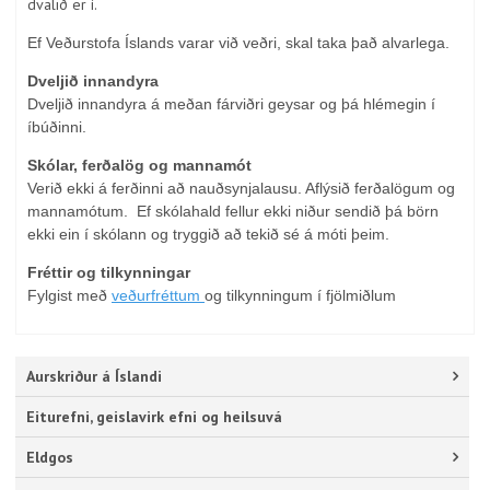
dvalið er í.
Ef Veðurstofa Íslands varar við veðri, skal taka það alvarlega.
Dveljið innandyra
Dveljið innandyra á meðan fárviðri geysar og þá hlémegin í
íbúðinni.
Skólar, ferðalög og mannamót
Verið ekki á ferðinni að nauðsynjalausu. Aflýsið ferðalögum og
mannamótum. Ef skólahald fellur ekki niður sendið þá börn
ekki ein í skólann og tryggið að tekið sé á móti þeim.
Fréttir og tilkynningar
Fylgist með
veðurfréttum
og tilkynningum í fjölmiðlum
Aurskriður á Íslandi
Eiturefni, geislavirk efni og heilsuvá
Eldgos