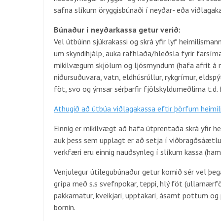
safna slíkum öryggisbúnaði í neyðar- eða viðlagak
Búnaður í neyðarkassa getur verið:
Vel útbúinn sjúkrakassi og skrá yfir lyf heimilisma
um skyndihjálp, auka rafhlaða/hleðsla fyrir farsím
mikilvægum skjölum og ljósmyndum (hafa afrit á netin
niðursuðuvara, vatn, eldhúsrúllur, rykgrímur, eldspýtu
föt, svo og ýmsar sérþarfir fjölskyldumeðlima t.d. 
Athugið að útbúa viðlagakassa eftir þörfum heimi
Einnig er mikilvægt að hafa útprentaða skrá yfir h
auk þess sem upplagt er að setja í viðbragðsáætlu
verkfæri eru einnig nauðsynleg í slíkum kassa (hama
Venjulegur útilegubúnaður getur komið sér vel þegar
grípa með s.s svefnpokar, teppi, hlý föt (ullarnærfö
pakkamatur, kveikjari, upptakari, ásamt pottum og p
börnin.