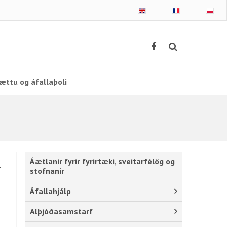
ættu og áfallaþoli
Áætlanir fyrir fyrirtæki, sveitarfélög og
r
stofnanir
Áfallahjálp
Alþjóðasamstarf