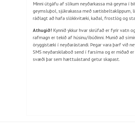
Minni útgáfu af slíkum neyðarkassa má geyma í bif
geymsluþol, sjúkrakassa með sætisbeltaklippum, litla
ráðlagt að hafa slökkvitæki, kaðal, frostlög og st
Athugið!
Kynnið ykkur hvar skrúfað er fyrir vatn o
rafmagn er tekið af húsinu/íbúðinni. Munið að sími
öryggistæki í neyðarástandi. Þegar vara þarf við ne
SMS neyðarskilaboð send í farsíma og er miðað er
svæði þar sem hættuástand getur skapast.