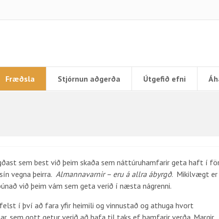
Fræðsla
Stjórnun aðgerða
Útgefið efni
Áh
egðast sem best við þeim skaða sem náttúruhamfarir geta haft í fö
 sín vegna þeirra.
Almannavarnir – eru á allra ábyrgð
. Mikilvægt er
ðbúnað við þeim vám sem geta verið í næsta nágrenni.
st í því að fara yfir heimili og vinnustað og athuga hvort
r, sem gott getur verið að hafa til taks ef hamfarir verða. Margir