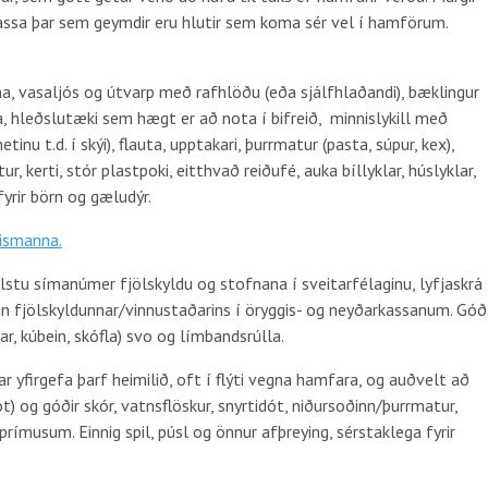
assa þar sem geymdir eru hlutir sem koma sér vel í hamförum.
nna, vasaljós og útvarp með rafhlöðu (eða sjálfhlaðandi), bæklingur
a, hleðslutæki sem hægt er að nota í bifreið, minnislykill með
u t.d. í skýi), flauta, upptakari, þurrmatur (pasta, súpur, kex),
r, kerti, stór plastpoki, eitthvað reiðufé, auka bíllyklar, húslyklar,
fyrir börn og gæludýr.
lismanna.
elstu símanúmer fjölskyldu og stofnana í sveitarfélaginu, lyfjaskrá
n fjölskyldunnar/vinnustaðarins í öryggis- og neyðarkassanum. Góð
r, kúbein, skófla) svo og límbandsrúlla.
 yfirgefa þarf heimilið, oft í flýti vegna hamfara, og auðvelt að
t) og góðir skór, vatnsflöskur, snyrtidót, niðursoðinn/þurrmatur,
rímusum. Einnig spil, púsl og önnur afþreying, sérstaklega fyrir