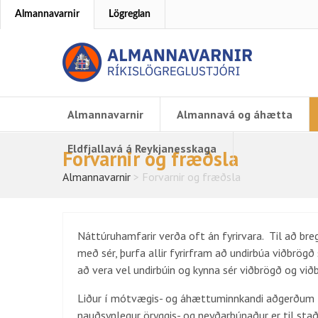
Almannavarnir
Lögreglan
Almannavarnir
Almannavá og áhætta
Eldfjallavá á Reykjanesskaga
Forvarnir og fræðsla
Almannavarnir
>
Forvarnir og fræðsla
Náttúruhamfarir verða oft án fyrirvara. Til að br
með sér, þurfa allir fyrirfram að undirbúa viðbrögð
að vera vel undirbúin og kynna sér viðbrögð og vi
Liður í mótvægis- og áhættuminnkandi aðgerðum fel
nauðsynlegur öryggis- og neyðarbúnaður er til staða