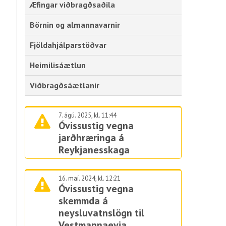
Æfingar viðbragðsaðila
Börnin og almannavarnir
Fjöldahjálparstöðvar
Heimilisáætlun
Viðbragðsáætlanir
7. ágú. 2025, kl. 11:44
Óvissustig vegna
jarðhræringa á
Reykjanesskaga
16. maí. 2024, kl. 12:21
Óvissustig vegna
skemmda á
neysluvatnslögn til
Vestmannaeyja