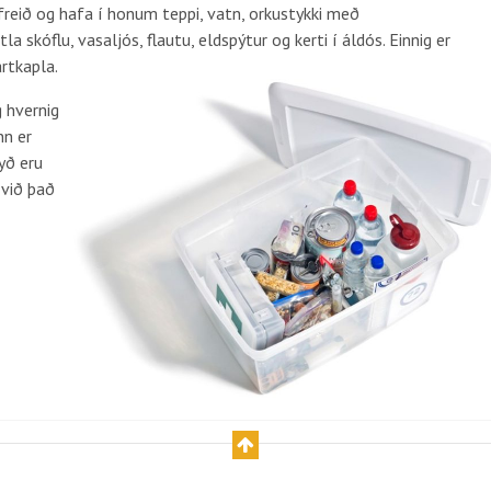
reið og hafa í honum teppi, vatn, orkustykki með
 skóflu, vasaljós, flautu, eldspýtur og kerti í áldós. Einnig er
artkapla.
g hvernig
nn er
yð eru
 við það