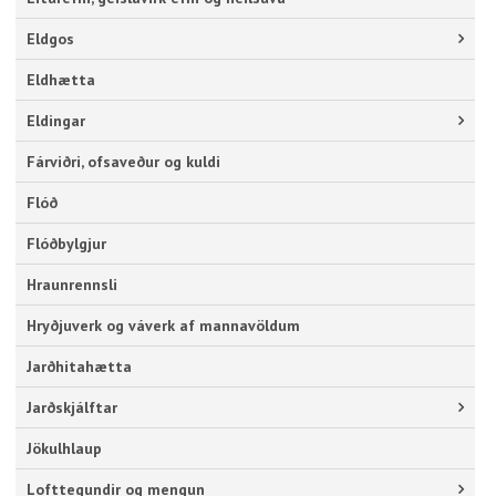
Eldgos
Eldhætta
Eldingar
Fárviðri, ofsaveður og kuldi
Flóð
Flóðbylgjur
Hraunrennsli
Hryðjuverk og váverk af mannavöldum
Jarðhitahætta
Jarðskjálftar
Jökulhlaup
Lofttegundir og mengun