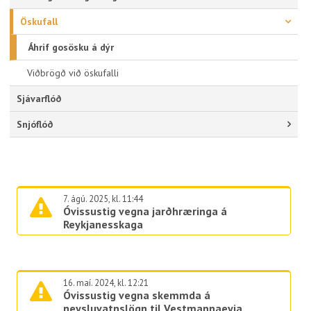
Öskufall
Áhrif gosösku á dýr
Viðbrögð við öskufalli
Sjávarflóð
Snjóflóð
7. ágú. 2025, kl. 11:44
Óvissustig vegna jarðhræringa á
Reykjanesskaga
16. maí. 2024, kl. 12:21
Óvissustig vegna skemmda á
neysluvatnslögn til Vestmannaeyja