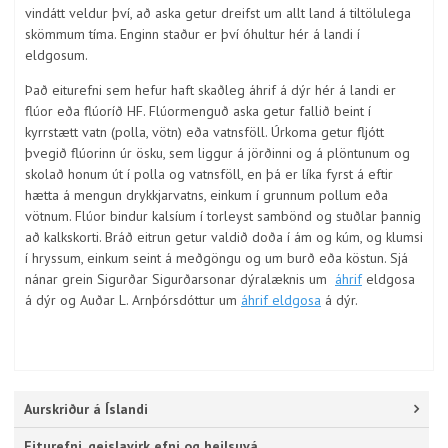
vindátt veldur því, að aska getur dreifst um allt land á tiltölulega
skömmum tíma. Enginn staður er því óhultur hér á landi í
eldgosum.
Það eiturefni sem hefur haft skaðleg áhrif á dýr hér á landi er
flúor eða flúoríð HF. Flúormenguð aska getur fallið beint í
kyrrstætt vatn (polla, vötn) eða vatnsföll. Úrkoma getur fljótt
þvegið flúorinn úr ösku, sem liggur á jörðinni og á plöntunum og
skolað honum út í polla og vatnsföll, en þá er líka fyrst á eftir
hætta á mengun drykkjarvatns, einkum í grunnum pollum eða
vötnum. Flúor bindur kalsíum í torleyst sambönd og stuðlar þannig
að kalkskorti. Bráð eitrun getur valdið doða í ám og kúm, og klumsi
í hryssum, einkum seint á meðgöngu og um burð eða köstun. Sjá
nánar grein Sigurðar Sigurðarsonar dýralæknis um
áhrif
eldgosa
á dýr og Auðar L. Arnþórsdóttur um
áhrif eldgosa
á dýr.
Aurskriður á Íslandi
Eiturefni, geislavirk efni og heilsuvá