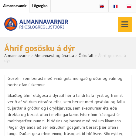
Almannavarnir
Lögreglan
Áhrif gosösku á dýr
Almannavarnir
>
Almannavá og áhætta
>
Öskufall
>
Áhrif gosösku á
dýr
Gosefni sem berast með vindi geta mengað gróður og vatn og
borist ofan í skepnur.
Skaðleg áhrif eldgosa á dýralíf hér á landi hafa fyrst og fremst
verið af völdum eitraðra efna, sem berast með gosösku og falla
til jarðar á gróður og í drykkjarvatn, sem skepnurnar éta eða
drekka og berast ofan í meltingarfærin. Eiturefnin frásogast úr
meltingarfærunum til blóðsins og berast með því um líkamann.
Þegar dýr anda að sér eitruðum gosgufum berast þær ofan í
lungu. Þaðan geta efnin einnig frásogast til blóðsins. Síbreytileg