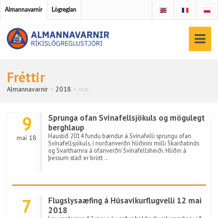
Almannavarnir
Lögreglan
Fréttir
Almannavarnir
>
2018
>
maí
9
Sprunga ofan Svínafellsjökuls og mögulegt
berghlaup
Haustið 2014 fundu bændur á Svínafelli sprungu ofan
maí 18
Svínafellsjökuls, í norðanverðri hlíðinni milli Skarðatinds
og Svarthamra á ofanverðri Svínafellsheiði. Hlíðin á
þessum stað er brött …
7
Flugslysaæfing á Húsavíkurflugvelli 12 mai
2018