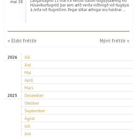
Laugardaginn 12 mai n.k verður haldin flugslysaæfing við
maí 18
Húsavíkurflugvöll þar sem æfð verða viðbrögð við flugslysi
á /eða við flugvöllinn. Þegar slíkar æfingar eru haldnar …
« Eldri fréttir
Nýrri fréttir »
2026
Júlí
Júní
Maí
Apríl
Mars
2025
Desember
Október
September
Ágúst
Júlí
Júní