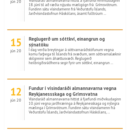
Vísindaráð almannavarna hittist á fjarfundi fimmtudaginn
jún 20
18. júní til að ræða nýjustu mæligögn frá Grímsvötnum.
Fundinn sátu vísindamenn frá Veðurstofu Íslands,
Jarðvísindastofnun Háskólans, ásamt fulltrúum …
15
Reglugerð um sóttkví, einangrun og
sýnatöku
Í dag verða breytingar á sóttvarnaráðstöfunum vegna
jún 20
komu farþega til Íslands frá svæðum, sem sóttvarnalæknir
skilgreinir sem áhættusvæði. Reglugerð
heilbrigðisráðherra segir fyrir um sóttkví, einangrun …
12
Fundur í vísindaráði almannavarna vegna
Reykjanessskaga og Grímsvatna
Vísindaráð almannavarna hittist á fjarfundi miðvikudaginn
jún 20
10. júní vegna jarðhræringa á Reykjanesskaga og nýlegra
mælinga í Grímsvötnum. Fundinn sátu vísindamenn frá
Veðurstofu Íslands, Jarðvísindastofnun Háskólans, …