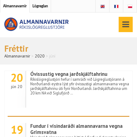
Almannavarnir
Lögreglan
Fréttir
Almannavarnir
>
2020
>
júní
20
Óvissustig vegna jarðskjálftahrinu
Ríkislögreglustjóri hefur í samráði við Lögreglustjórann á
Norðurlandi eystra lýst yfir óvissustigi almannavarna vegna
jún 20
jarðskjálftahrinu úti fyrir Norðurlandi. Jarðskjálftahrina um
20 km NA við Siglufjörð …
19
Fundur í vísindaráði almannavarna vegna
Grímsvatna