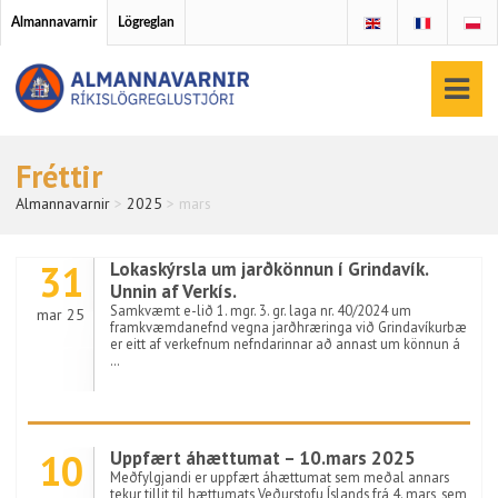
Almannavarnir
Lögreglan
Fréttir
Almannavarnir
>
2025
>
mars
31
Lokaskýrsla um jarðkönnun í Grindavík.
Unnin af Verkís.
Samkvæmt e-lið 1. mgr. 3. gr. laga nr. 40/2024 um
mar 25
framkvæmdanefnd vegna jarðhræringa við Grindavíkurbæ
er eitt af verkefnum nefndarinnar að annast um könnun á
…
10
Uppfært áhættumat – 10.mars 2025
Meðfylgjandi er uppfært áhættumat sem meðal annars
tekur tillit til hættumats Veðurstofu Íslands frá 4. mars, sem