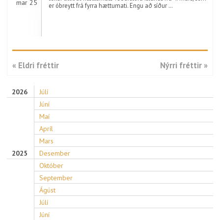
mar 25
er óbreytt frá fyrra hættumati. Engu að síður …
« Eldri fréttir
Nýrri fréttir »
2026
Júlí
Júní
Maí
Apríl
Mars
2025
Desember
Október
September
Ágúst
Júlí
Júní