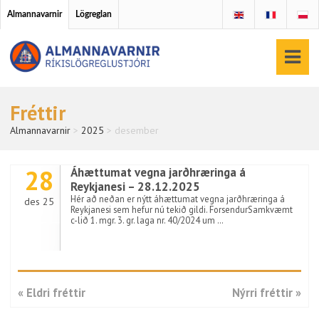
Almannavarnir
Lögreglan
Fréttir
Almannavarnir
>
2025
>
desember
28
Áhættumat vegna jarðhræringa á
Reykjanesi – 28.12.2025
Hér að neðan er nýtt áhættumat vegna jarðhræringa á
des 25
Reykjanesi sem hefur nú tekið gildi. ForsendurSamkvæmt
c-lið 1. mgr. 3. gr. laga nr. 40/2024 um …
« Eldri fréttir
Nýrri fréttir »