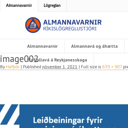
Almannavarnir
Lögreglan
Almannavarnir
Almannavá og áhætta
image002
Eldfjallavá á Reykjanesskaga
By
Hafþór
|
Published
nóvember 1, 2021
|
Full size is
639 × 907
pi