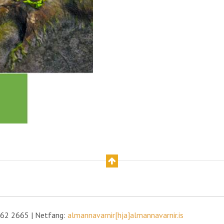
 562 2665 | Netfang:
almannavarnir[hja]almannavarnir.is