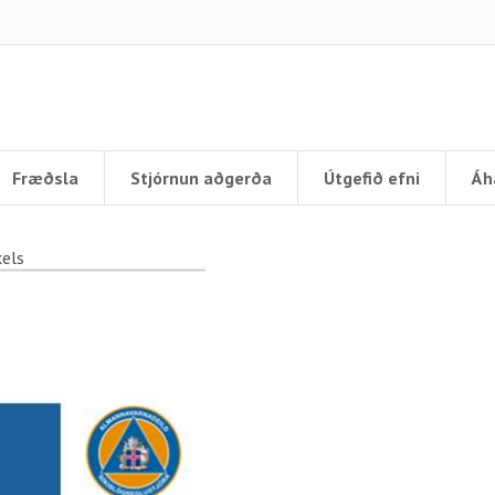
Fræðsla
Stjórnun aðgerða
Útgefið efni
Áh
xels