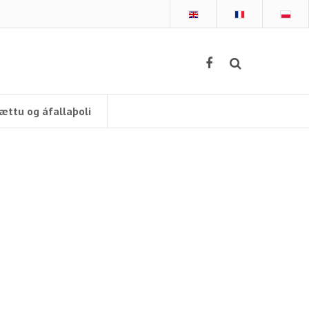
ættu og áfallaþoli