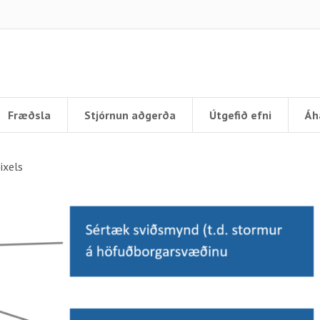
Fræðsla
Stjórnun aðgerða
Útgefið efni
Áh
ixels