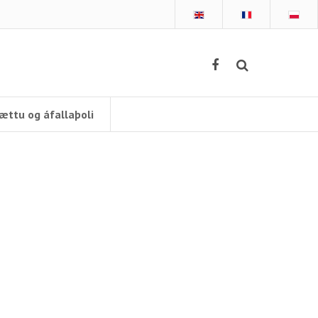
ættu og áfallaþoli