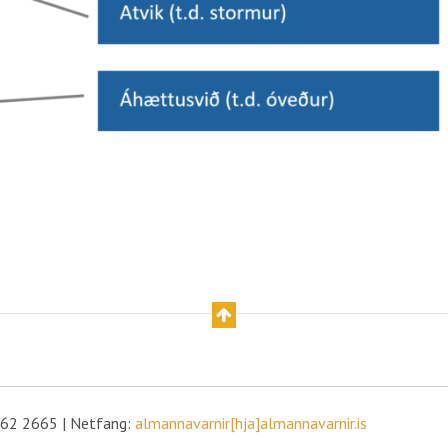
 562 2665 | Netfang:
almannavarnir[hja]almannavarnir.is