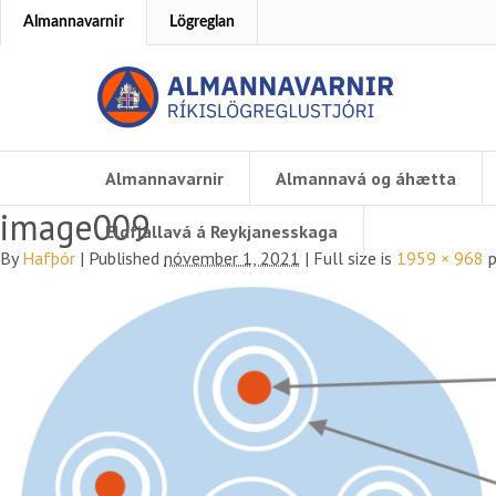
Almannavarnir
Lögreglan
Almannavarnir
Almannavá og áhætta
image009
Eldfjallavá á Reykjanesskaga
By
Hafþór
|
Published
nóvember 1, 2021
|
Full size is
1959 × 968
p