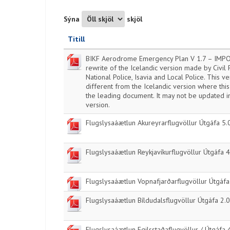
Sýna
skjöl
Titill
BIKF Aerodrome Emergency Plan V 1.7 – IMPO
rewrite of the Icelandic version made by Civil
National Police, Isavia and Local Police. This 
different from the Icelandic version where this
the leading document. It may not be updated i
version.
Flugslysaáætlun Akureyrarflugvöllur Útgáfa 5
Flugslysaáætlun Reykjavíkurflugvöllur Útgáfa 
Flugslysaáætlun Vopnafjarðarflugvöllur Útgáf
Flugslysaáætlun Bíldudalsflugvöllur Útgáfa 2.
Flugslysaáætlun Egilsstaðaflugvöllur / Útgáfa