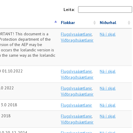
Leita:
Flokkar
Niðurhal
RTANT! This document is a
Flugslysaáætlanir
,
Ná í skjal
 Protection department of the
Viðbragðsáætlanir
version of the AEP may be
 occurs the Icelandic version is
n the same way as the Icelandic
.0 01.10.2022
Flugslysaáætlanir
,
Ná í skjal
Viðbragðsáætlanir
4.0 2022
Flugslysaáætlanir
,
Ná í skjal
Viðbragðsáætlanir
a 3.0 2018
Flugslysaáætlanir
Ná í skjal
0 2018
Flugslysaáætlanir
,
Ná í skjal
Viðbragðsáætlanir
 4.0 20-12-2024