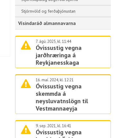
Stjórnvöld og ferðaþjónustan
Vísindaráð almannavarna
7. ágú. 2025, kl. 11:44
Óvissustig vegna
jarðhræringa á
Reykjanesskaga
16. maí. 2024, kl. 12:21
Óvissustig vegna
skemmda á
neysluvatnslögn til
Vestmannaeyja
9. sep. 2021, kl. 16:41
Óvissustig vegna