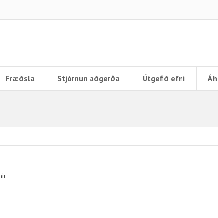
Fræðsla
Stjórnun aðgerða
Útgefið efni
Áh
nir