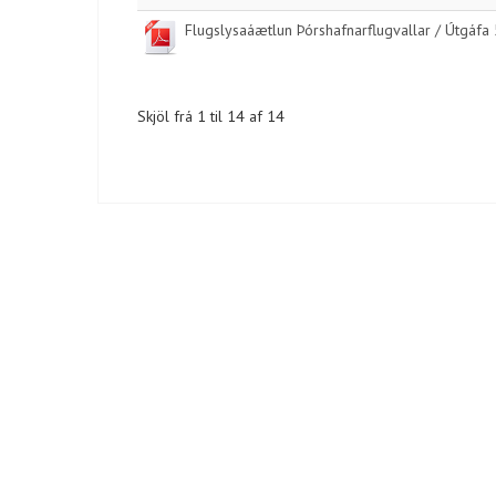
Flugslysaáætlun Þórshafnarflugvallar / Útgáfa
Skjöl frá 1 til 14 af 14