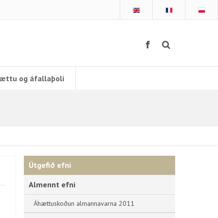
ættu og áfallaþoli
Útgefið efni
Almennt efni
Áhættuskoðun almannavarna 2011