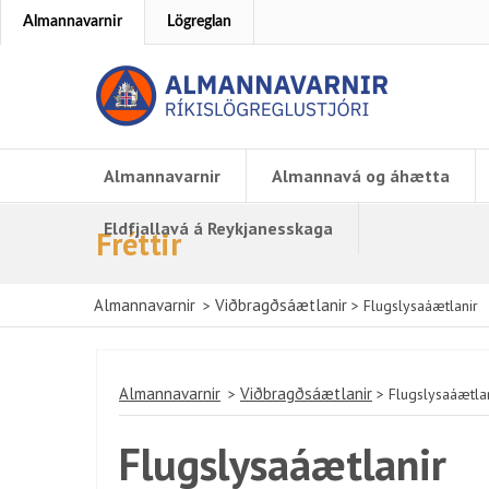
Almannavarnir
Lögreglan
Almannavarnir
Almannavá og áhætta
Eldfjallavá á Reykjanesskaga
Fréttir
Almannavarnir
Viðbragðsáætlanir
>
>
Flugslysaáætlanir
Almannavarnir
Viðbragðsáætlanir
>
>
Flugslysaáætla
Flugslysaáætlanir