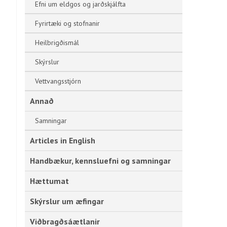
Efni um eldgos og jarðskjálfta
Fyrirtæki og stofnanir
Heilbrigðismál
Skýrslur
Vettvangsstjórn
Annað
Samningar
Articles in English
Handbækur, kennsluefni og samningar
Hættumat
Skýrslur um æfingar
Viðbragðsáætlanir