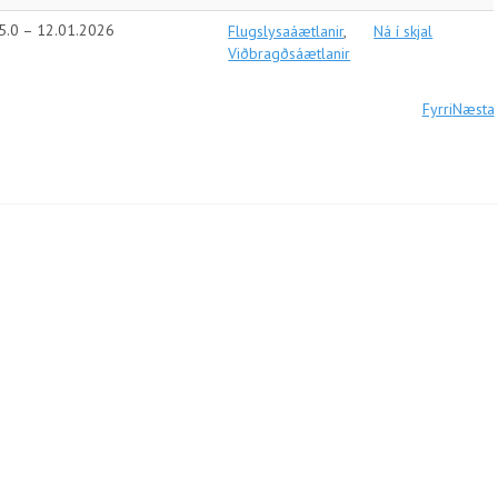
 5.0 – 12.01.2026
Flugslysaáætlanir
,
Ná í skjal
Viðbragðsáætlanir
Fyrri
Næsta