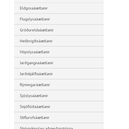
Eldgosaáætlanir
Flugslysaáætlanir
Gróðureldaáætlanir
Heilbrigðisáætlanir
Hópslysaáætlanir
Jarðgangnaáætlanir
Jarðskjálftaáætlanir
Rýmingaráætlanir
Sjóslysaáætlanir
Snjóflóðaáætlanir
Stíflurofsáætlanir
Stjórnskipulag aðgerðarstjórna