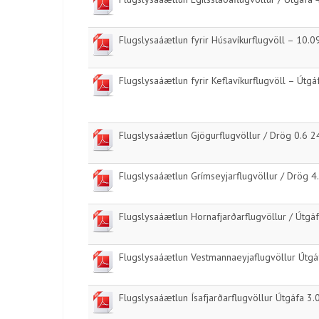
Flugslysaáætlun fyrir Húsavíkurflugvöll – 10.
Flugslysaáætlun fyrir Keflavíkurflugvöll – Útg
Flugslysaáætlun Gjögurflugvöllur / Drög 0.6 
Flugslysaáætlun Grímseyjarflugvöllur / Drög 4
Flugslysaáætlun Hornafjarðarflugvöllur / Útg
Flugslysaáætlun Vestmannaeyjaflugvöllur Útgá
Flugslysaáætlun Ísafjarðarflugvöllur Útgáfa 3