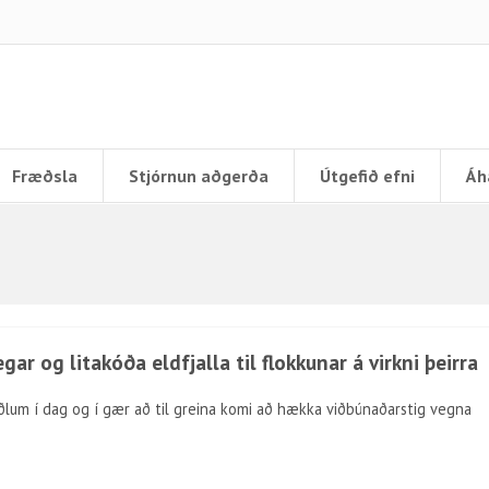
Fræðsla
Stjórnun aðgerða
Útgefið efni
Áh
 og litakóða eldfjalla til flokkunar á virkni þeirra
iðlum í dag og í gær að til greina komi að hækka viðbúnaðarstig vegna