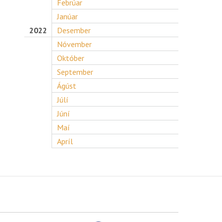
Febrúar
Janúar
2022
Desember
Nóvember
Október
September
Ágúst
Júlí
Júní
Maí
Apríl