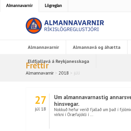
Almannavarnir
Lögreglan
Almannavarnir
Almannavá og áhætta
Eldfjallavá á Reykjanesskaga
Fréttir
Almannavarnir
>
2018
>
júlí
27
Um almannavarnastig annarsvegar
hinsvegar.
júl 18
Nokkuð hefur verið fjallað um það í fjölm
virkni í Öræfajökli í …