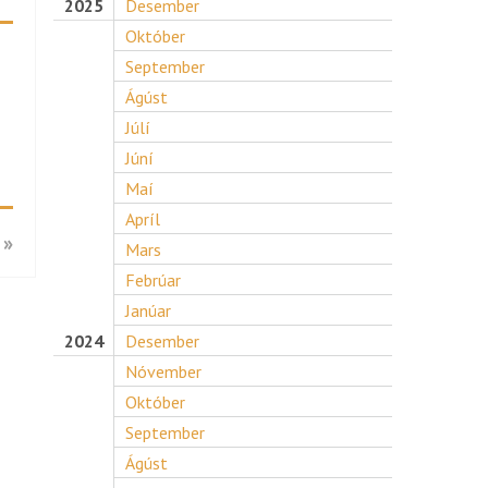
2025
Desember
Október
September
Ágúst
Júlí
Júní
Maí
Apríl
 »
Mars
Febrúar
Janúar
2024
Desember
Nóvember
Október
September
Ágúst