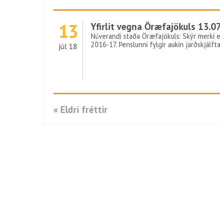
13
Yfirlit vegna Öræfajökuls 13.0
Núverandi staða Öræfajökuls: Skýr merki er
2016-17. Þenslunni fylgir aukin jarðskjálft
júl 18
« Eldri fréttir