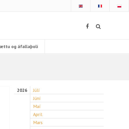
ættu og áfallaþoli
2026
Júlí
Júní
Maí
Apríl
Mars