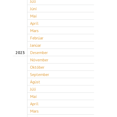
Júlí
Júní
Maí
Apríl
Mars
Febrúar
Janúar
2023
Desember
Nóvember
Október
September
Ágúst
Júlí
Maí
Apríl
Mars