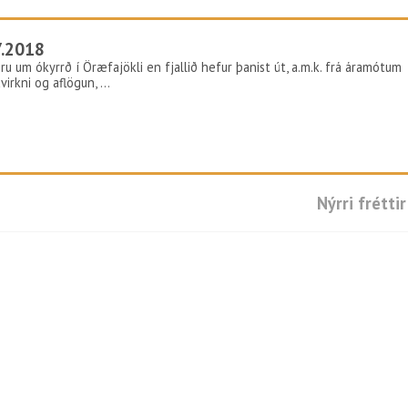
7.2018
u um ókyrrð í Öræfajökli en fjallið hefur þanist út, a.m.k. frá áramótum
avirkni og aflögun, …
Nýrri fréttir