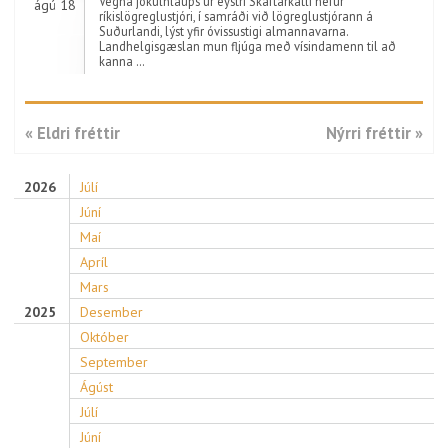
Vegna jökulhlaups úr eystri Skaftárkatli hefur
ágú 18
ríkislögreglustjóri, í samráði við lögreglustjórann á
Suðurlandi, lýst yfir óvissustigi almannavarna.
Landhelgisgæslan mun fljúga með vísindamenn til að
kanna …
« Eldri fréttir
Nýrri fréttir »
2026
Júlí
Júní
Maí
Apríl
Mars
2025
Desember
Október
September
Ágúst
Júlí
Júní