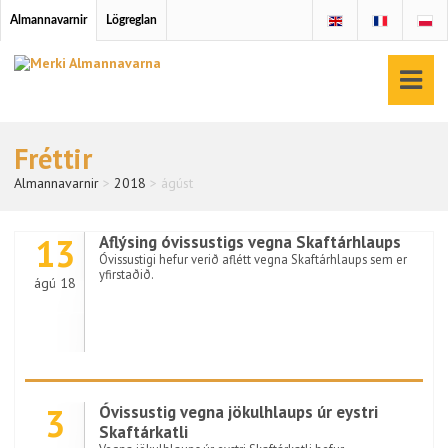
Almannavarnir
Lögreglan
Fréttir
Almannavarnir
>
2018
>
ágúst
13
Aflýsing óvissustigs vegna Skaftárhlaups
Óvissustigi hefur verið aflétt vegna Skaftárhlaups sem er
yfirstaðið.
ágú 18
3
Óvissustig vegna jökulhlaups úr eystri
Skaftárkatli