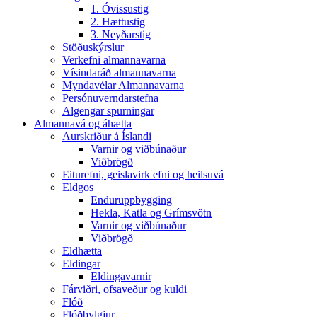
1. Óvissustig
2. Hættustig
3. Neyðarstig
Stöðuskýrslur
Verkefni almannavarna
Vísindaráð almannavarna
Myndavélar Almannavarna
Persónuverndarstefna
Algengar spurningar
Almannavá og áhætta
Aurskriður á Íslandi
Varnir og viðbúnaður
Viðbrögð
Eiturefni, geislavirk efni og heilsuvá
Eldgos
Enduruppbygging
Hekla, Katla og Grímsvötn
Varnir og viðbúnaður
Viðbrögð
Eldhætta
Eldingar
Eldingavarnir
Fárviðri, ofsaveður og kuldi
Flóð
Flóðbylgjur