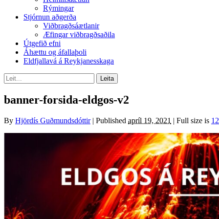
Rýmingar
Stjórnun aðgerða
Viðbragðsáætlanir
Æfingar viðbragðsaðila
Útgefið efni
Áhættu og áfallaþoli
Eldfjallavá á Reykjanesskaga
banner-forsida-eldgos-v2
By
Hjördís Guðmundsdóttir
|
Published
apríl 19, 2021
|
Full size is
12