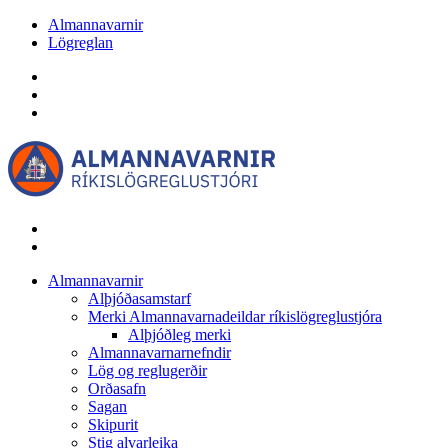
Almannavarnir
Lögreglan
Almannavarnir
Alþjóðasamstarf
Merki Almannavarnadeildar ríkislögreglustjóra
Alþjóðleg merki
Almannavarnarnefndir
Lög og reglugerðir
Orðasafn
Sagan
Skipurit
Stig alvarleika