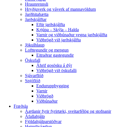
Hraunrennsli
Hryðjuverk og váverk af mannavöldum
Jarðhitahætta
Jarðskjálftar
Eftir jarðskjálfta
Krjúpa – Skýla – Halda
Varnir og viðbúnaður vegna jarðskjálfta
Viðbrögð við jarðskjálfta
Jökulhlaup
Lofttegundir og mengun
Eitraðrar gastegundir
Öskufall
Áhrif gosösku á dýr
Viðbrögð við öskufalli
Sjávarflóð
Snjóflóð
Enduruppbygging
Varnir
Viðbrögð
Viðbúnaður
Fræðsla
Áætlanir fyrir fyrirtæki, sveitarfélög og stofnanir
Áfallahjálp
Fjöldahjálparstöðvar
Heimilisáætlun