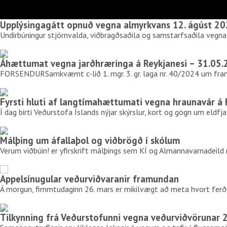
Upplýsingagátt opnuð vegna almyrkvans 12. ágúst 2
Undirbúningur stjórnvalda, viðbragðsaðila og samstarfsaðila vegna 
Áhættumat vegna jarðhræringa á Reykjanesi – 31.05
FORSENDURSamkvæmt c-lið 1. mgr. 3. gr. laga nr. 40/2024 um fra
Fyrsti hluti af langtímahættumati vegna hraunavár á
Í dag birti Veðurstofa Íslands nýjar skýrslur, kort og gögn um el
Málþing um áfallaþol og viðbrögð í skólum
Verum viðbúin! er yfirskrift málþings sem KÍ og Almannavarnadeild rí
Appelsínugular veðurviðvaranir framundan
Á morgun, fimmtudaginn 26. mars er mikilvægt að meta hvort ferði
Tilkynning frá Veðurstofunni vegna veðurviðvörunar 