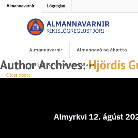
Almannavarnir
Lögreglan
Almannavarnir
Almannavá og áhætta
Author Archives:
Hjördís 
Eldfjallavá á Reykjanesskaga
←
Older posts