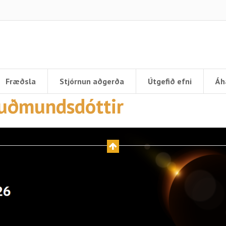
Fræðsla
Stjórnun aðgerða
Útgefið efni
Áh
Guðmundsdóttir