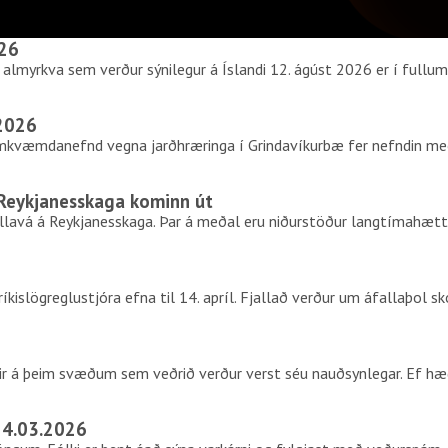
026
almyrkva sem verður sýnilegur á Íslandi 12. ágúst 2026 er í fullum 
.2026
mkvæmdanefnd vegna jarðhræringa í Grindavíkurbæ fer nefndin me
 Reykjanesskaga kominn út
dfjallavá á Reykjanesskaga. Þar á meðal eru niðurstöður langtímahæ
kislögreglustjóra efna til 14. apríl. Fjallað verður um áfallaþol skó
r á þeim svæðum sem veðrið verður verst séu nauðsynlegar. Ef hæg
24.03.2026