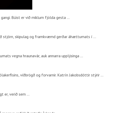
gangi. Búist er við miklum fjölda gesta …
ð stjórn, skipulag og framkvæmd gerðar áhættumats í …
ttumats vegna hraunavár, auk annarra upplýsinga …
lakerfisins, viðbrögð og forvarnir. Katrín Jakobsdóttir stýrir …
t er, verið sem …