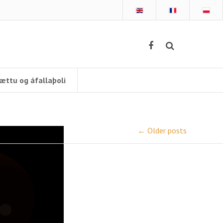
ættu og áfallaþoli
←
Older posts