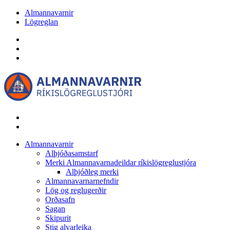
Almannavarnir
Lögreglan
Almannavarnir
Alþjóðasamstarf
Merki Almannavarnadeildar ríkislögreglustjóra
Alþjóðleg merki
Almannavarnarnefndir
Lög og reglugerðir
Orðasafn
Sagan
Skipurit
Stig alvarleika