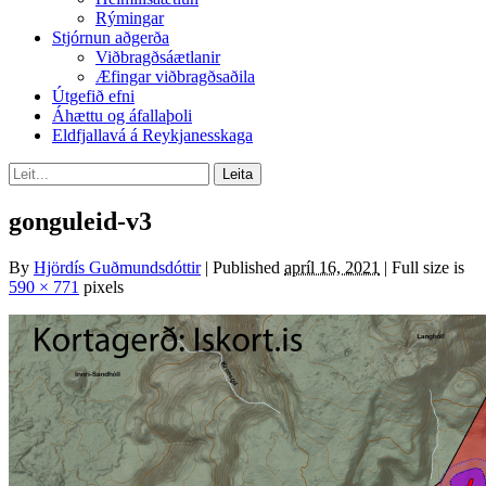
Rýmingar
Stjórnun aðgerða
Viðbragðsáætlanir
Æfingar viðbragðsaðila
Útgefið efni
Áhættu og áfallaþoli
Eldfjallavá á Reykjanesskaga
gonguleid-v3
By
Hjördís Guðmundsdóttir
|
Published
apríl 16, 2021
|
Full size is
590 × 771
pixels