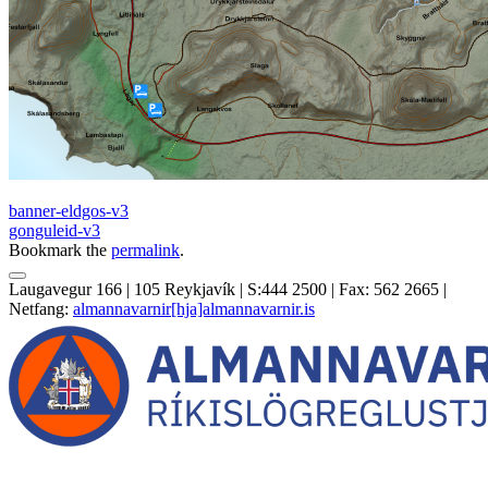
banner-eldgos-v3
gonguleid-v3
Bookmark the
permalink
.
Laugavegur 166 | 105 Reykjavík | S:444 2500 | Fax: 562 2665 |
Netfang:
almannavarnir[hja]almannavarnir.is