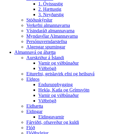
1. Óvissustig
2. Hættustig
3. Neyðarstig
Stöðuskýrslur
Verkefni almannavarna
Vísindaráð almannavarna
Myndavélar Almannavarna
Persónuverndarstefna
Algengar spurningar
Almannavá og áhætta
Aurskriður á Íslandi
Varnir og viðbúnaður
Viðbrögð
Eiturefni, geislavirk efni og heilsuvá
Eldgos
Enduruppbygging
Hekla, Katla og Grímsvötn
Varnir og viðbúnaður
Viðbrögð
Eldhætta
Eldingar
Eldingavarnir
Fárviðri, ofsaveður og kuldi
Flóð
Flóðbylgjur