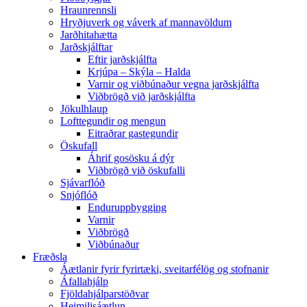
Hraunrennsli
Hryðjuverk og váverk af mannavöldum
Jarðhitahætta
Jarðskjálftar
Eftir jarðskjálfta
Krjúpa – Skýla – Halda
Varnir og viðbúnaður vegna jarðskjálfta
Viðbrögð við jarðskjálfta
Jökulhlaup
Lofttegundir og mengun
Eitraðrar gastegundir
Öskufall
Áhrif gosösku á dýr
Viðbrögð við öskufalli
Sjávarflóð
Snjóflóð
Enduruppbygging
Varnir
Viðbrögð
Viðbúnaður
Fræðsla
Áætlanir fyrir fyrirtæki, sveitarfélög og stofnanir
Áfallahjálp
Fjöldahjálparstöðvar
Heimilisáætlun