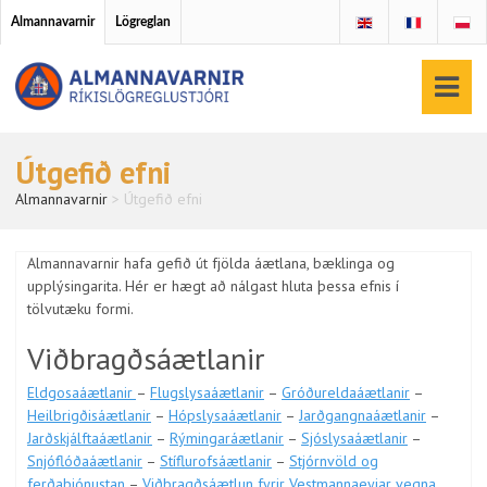
Almannavarnir
Lögreglan
Útgefið efni
Almannavarnir
>
Útgefið efni
Almannavarnir hafa gefið út fjölda áætlana, bæklinga og
upplýsingarita. Hér er hægt að nálgast hluta þessa efnis í
tölvutæku formi.
Viðbragðsáætlanir
Eldgosaáætlanir
–
Flugslysaáætlanir
–
Gróðureldaáætlanir
–
Heilbrigðisáætlanir
–
Hópslysaáætlanir
–
Jarðgangnaáætlanir
–
Jarðskjálftaáætlanir
–
Rýmingaráætlanir
–
Sjóslysaáætlanir
–
Snjóflóðaáætlanir
–
Stíflurofsáætlanir
–
Stjórnvöld og
ferðaþjónustan
–
Viðbragðsáætlun fyrir Vestmannaeyjar vegna