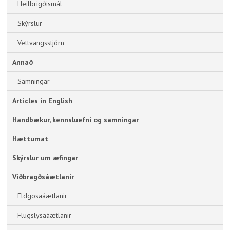
Heilbrigðismál
Skýrslur
Vettvangsstjórn
Annað
Samningar
Articles in English
Handbækur, kennsluefni og samningar
Hættumat
Skýrslur um æfingar
Viðbragðsáætlanir
Eldgosaáætlanir
Flugslysaáætlanir