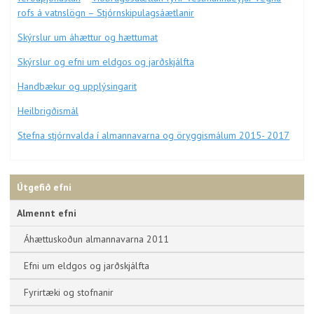
rofs á vatnslögn –
Stjórnskipulagsáætlanir
Skýrslur um áhættur og hættumat
Skýrslur og efni um eldgos og jarðskjálfta
Handbækur og upplýsingarit
Heilbrigðismál
Stefna stjórnvalda í almannavarna og öryggismálum 2015- 2017
Útgefið efni
Almennt efni
Áhættuskoðun almannavarna 2011
Efni um eldgos og jarðskjálfta
Fyrirtæki og stofnanir