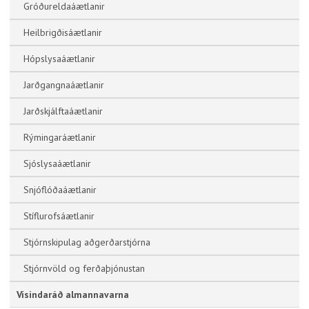
Gróðureldaáætlanir
Heilbrigðisáætlanir
Hópslysaáætlanir
Jarðgangnaáætlanir
Jarðskjálftaáætlanir
Rýmingaráætlanir
Sjóslysaáætlanir
Snjóflóðaáætlanir
Stíflurofsáætlanir
Stjórnskipulag aðgerðarstjórna
Stjórnvöld og ferðaþjónustan
Vísindaráð almannavarna