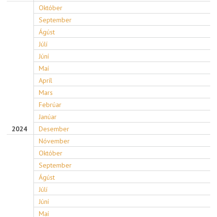
Október
September
Ágúst
Júlí
Júní
Maí
Apríl
Mars
Febrúar
Janúar
2024
Desember
Nóvember
Október
September
Ágúst
Júlí
Júní
Maí