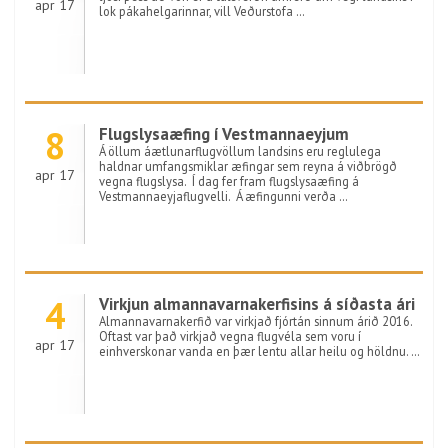
apr 17
lok pákahelgarinnar, vill Veðurstofa …
8
Flugslysaæfing í Vestmannaeyjum
Á öllum áætlunarflugvöllum landsins eru reglulega
haldnar umfangsmiklar æfingar sem reyna á viðbrögð
apr 17
vegna flugslysa. Í dag fer fram flugslysaæfing á
Vestmannaeyjaflugvelli. Á æfingunni verða …
4
Virkjun almannavarnakerfisins á síðasta ári
Almannavarnakerfið var virkjað fjórtán sinnum árið 2016.
Oftast var það virkjað vegna flugvéla sem voru í
apr 17
einhverskonar vanda en þær lentu allar heilu og höldnu. …