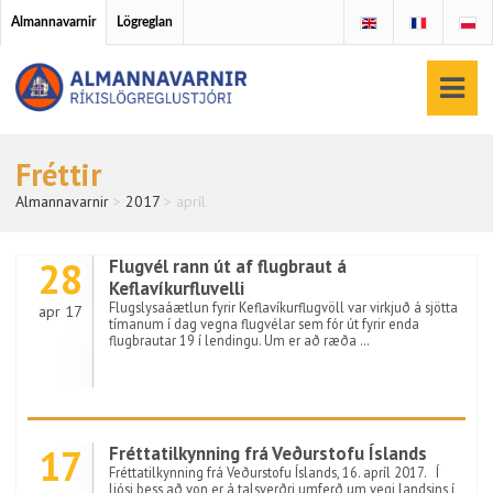
Almannavarnir
Lögreglan
Fréttir
Almannavarnir
>
2017
>
apríl
28
Flugvél rann út af flugbraut á
Keflavíkurfluvelli
Flugslysaáætlun fyrir Keflavíkurflugvöll var virkjuð á sjötta
apr 17
tímanum í dag vegna flugvélar sem fór út fyrir enda
flugbrautar 19 í lendingu. Um er að ræða …
17
Fréttatilkynning frá Veðurstofu Íslands
Fréttatilkynning frá Veðurstofu Íslands, 16. apríl 2017. Í
ljósi þess að von er á talsverðri umferð um vegi landsins í