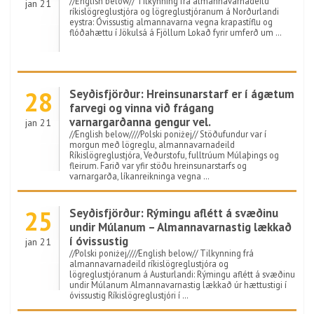
//English below// Tilkynning frá almannavarnadeild
jan 21
ríkislögreglustjóra og lögreglustjóranum á Norðurlandi
eystra: Óvissustig almannavarna vegna krapastíflu og
flóðahættu í Jökulsá á Fjöllum Lokað fyrir umferð um …
28
Seyðisfjörður: Hreinsunarstarf er í ágætum
farvegi og vinna við frágang
varnargarðanna gengur vel.
jan 21
//English below////Polski poniżej// Stöðufundur var í
morgun með lögreglu, almannavarnadeild
Ríkislögreglustjóra, Veðurstofu, fulltrúum Múlaþings og
fleirum. Farið var yfir stöðu hreinsunarstarfs og
varnargarða, líkanreikninga vegna …
25
Seyðisfjörður: Rýmingu aflétt á svæðinu
undir Múlanum – Almannavarnastig lækkað
í óvissustig
jan 21
//Polski poniżej////English below// Tilkynning frá
almannavarnadeild ríkislögreglustjóra og
lögreglustjóranum á Austurlandi: Rýmingu aflétt á svæðinu
undir Múlanum Almannavarnastig lækkað úr hættustigi í
óvissustig Ríkislögreglustjóri í …