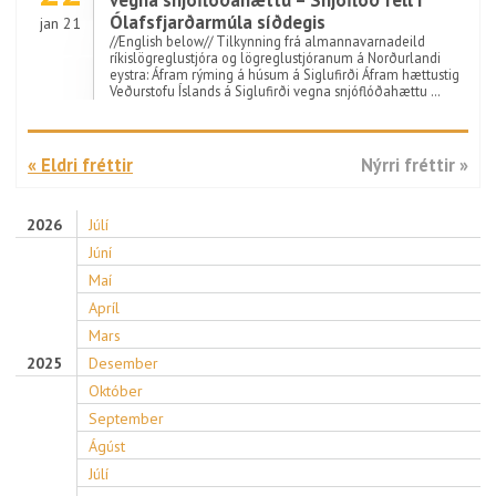
vegna snjóflóðahættu – Snjóflóð féll í
Ólafsfjarðarmúla síðdegis
jan 21
//English below// Tilkynning frá almannavarnadeild
ríkislögreglustjóra og lögreglustjóranum á Norðurlandi
eystra: Áfram rýming á húsum á Siglufirði Áfram hættustig
Veðurstofu Íslands á Siglufirði vegna snjóflóðahættu …
« Eldri fréttir
Nýrri fréttir »
2026
Júlí
Júní
Maí
Apríl
Mars
2025
Desember
Október
September
Ágúst
Júlí