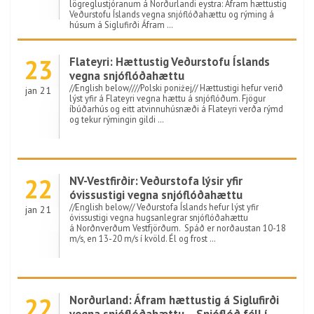
lögreglustjóranum á Norðurlandi eystra: Áfram hættustig
Veðurstofu Íslands vegna snjóflóðahættu og rýming á
húsum á Siglufirði Áfram …
23
Flateyri: Hættustig Veðurstofu Íslands
vegna snjóflóðahættu
//English below////Polski poniżej// Hættustigi hefur verið
jan 21
lýst yfir á Flateyri vegna hættu á snjóflóðum. Fjögur
íbúðarhús og eitt atvinnuhúsnæði á Flateyri verða rýmd
og tekur rýmingin gildi …
22
NV-Vestfirðir: Veðurstofa lýsir yfir
óvissustigi vegna snjóflóðahættu
//English below// Veðurstofa Íslands hefur lýst yfir
jan 21
óvissustigi vegna hugsanlegrar snjóflóðahættu
á Norðnverðum Vestfjörðum. Spáð er norðaustan 10-18
m/s, en 13-20 m/s í kvöld. Él og frost …
22
Norðurland: Áfram hættustig á Siglufirði