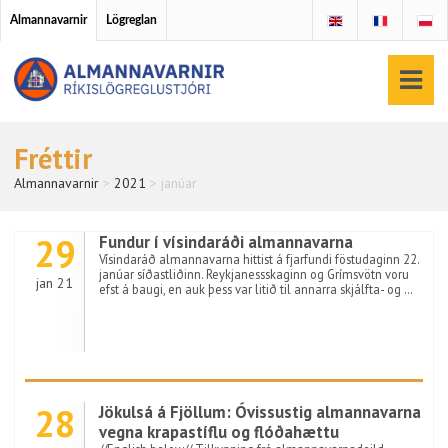
Almannavarnir
Lögreglan
Fréttir
Almannavarnir
>
2021
>
janúar
29
Fundur í vísindaráði almannavarna
Vísindaráð almannavarna hittist á fjarfundi föstudaginn 22.
janúar síðastliðinn. Reykjanessskaginn og Grímsvötn voru
jan 21
efst á baugi, en auk þess var litið til annarra skjálfta- og …
28
Jökulsá á Fjöllum: Óvissustig almannavarna
vegna krapastíflu og flóðahættu