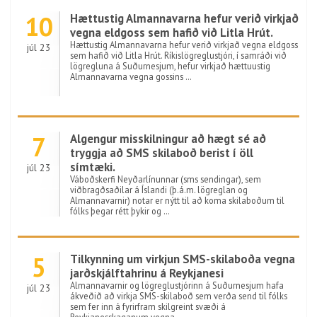
10
Hættustig Almannavarna hefur verið virkjað
vegna eldgoss sem hafið við Litla Hrút.
Hættustig Almannavarna hefur verið virkjað vegna eldgoss
júl 23
sem hafið við Litla Hrút. Ríkislögreglustjóri, í samráði við
lögregluna á Suðurnesjum, hefur virkjað hættuustig
Almannavarna vegna gossins …
7
Algengur misskilningur að hægt sé að
tryggja að SMS skilaboð berist í öll
símtæki.
júl 23
Váboðskerfi Neyðarlínunnar (sms sendingar), sem
viðbragðsaðilar á Íslandi (þ.á.m. lögreglan og
Almannavarnir) notar er nýtt til að koma skilaboðum til
fólks þegar rétt þykir og …
5
Tilkynning um virkjun SMS-skilaboða vegna
jarðskjálftahrinu á Reykjanesi
Almannavarnir og lögreglustjórinn á Suðurnesjum hafa
júl 23
ákveðið að virkja SMS-skilaboð sem verða send til fólks
sem fer inn á fyrirfram skilgreint svæði á