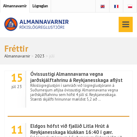
Almannavarnir
Lögreglan
Fréttir
Almannavarnir
>
2023
>
júlí
15
Óvissustigi Almannavarna vegna
jarðskjálftahrinu á Reykjanesskaga aflýst
Ríkislögreglustjóri í samráði við lögreglustjórann á
júl 23
Suðurnesjum aflýsa óvissustigi Almannavarna vegna
jarðskjálftahrinu sem hófst 4 júlí sl. Reykjanesskaga.
Stærsti skjálfti hrinunnar mældist 5,2 að …
11
Eldgos hófst við fjallið Litla Hrút á
Reykjanesskaga klukkan 16:40 í gær.