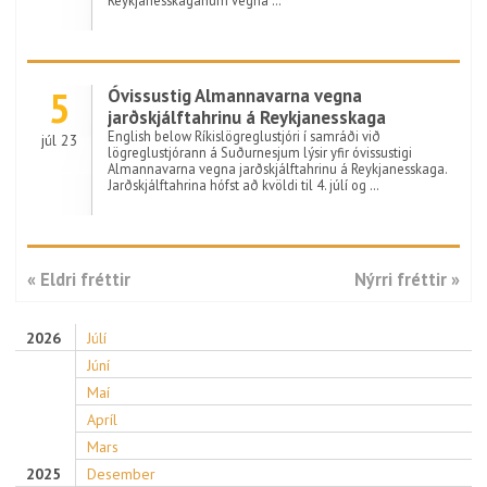
Reykjanesskaganum vegna …
5
Óvissustig Almannavarna vegna
jarðskjálftahrinu á Reykjanesskaga
English below Ríkislögreglustjóri í samráði við
júl 23
lögreglustjórann á Suðurnesjum lýsir yfir óvissustigi
Almannavarna vegna jarðskjálftahrinu á Reykjanesskaga.
Jarðskjálftahrina hófst að kvöldi til 4. júlí og …
« Eldri fréttir
Nýrri fréttir »
2026
Júlí
Júní
Maí
Apríl
Mars
2025
Desember