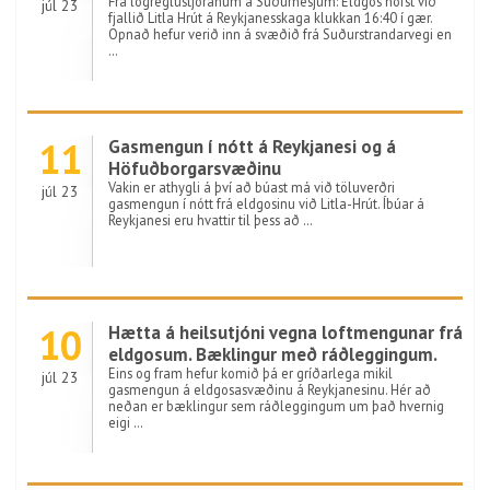
Frá lögreglustjóranum á Suðurnesjum: Eldgos hófst við
júl 23
fjallið Litla Hrút á Reykjanesskaga klukkan 16:40 í gær.
Opnað hefur verið inn á svæðið frá Suðurstrandarvegi en
…
11
Gasmengun í nótt á Reykjanesi og á
Höfuðborgarsvæðinu
Vakin er athygli á því að búast má við töluverðri
júl 23
gasmengun í nótt frá eldgosinu við Litla-Hrút. Íbúar á
Reykjanesi eru hvattir til þess að …
10
Hætta á heilsutjóni vegna loftmengunar frá
eldgosum. Bæklingur með ráðleggingum.
Eins og fram hefur komið þá er gríðarlega mikil
júl 23
gasmengun á eldgosasvæðinu á Reykjanesinu. Hér að
neðan er bæklingur sem ráðleggingum um það hvernig
eigi …