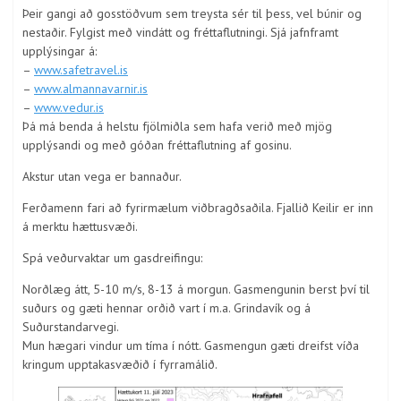
Þeir gangi að gosstöðvum sem treysta sér til þess, vel búnir og
nestaðir. Fylgist með vindátt og fréttaflutningi. Sjá jafnframt
upplýsingar á:
–
www.safetravel.is
–
www.almannavarnir.is
–
www.vedur.is
Þá má benda á helstu fjölmiðla sem hafa verið með mjög
upplýsandi og með góðan fréttaflutning af gosinu.
Akstur utan vega er bannaður.
Ferðamenn fari að fyrirmælum viðbragðsaðila. Fjallið Keilir er inn
á merktu hættusvæði.
Spá veðurvaktar um gasdreifingu:
Norðlæg átt, 5-10 m/s, 8-13 á morgun. Gasmengunin berst því til
suðurs og gæti hennar orðið vart í m.a. Grindavík og á
Suðurstandarvegi.
Mun hægari vindur um tíma í nótt. Gasmengun gæti dreifst víða
kringum upptakasvæðið í fyrramálið.