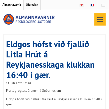
Almannavarnir
Lögreglan
Eldgos hófst við fjallið
Litla Hrút á
Reykjanesskaga klukkan
16:40 í gær.
11. júlí 2023 17:40
Frá lögreglustjóranum á Suðurnesjum:
Eldgos hófst við fjallið Litla Hrút á Reykjanesskaga klukkan 16:40 í
gær.