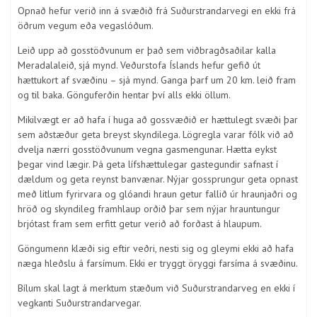
Opnað hefur verið inn á svæðið frá Suðurstrandarvegi en ekki frá
öðrum vegum eða vegaslóðum.
Leið upp að gosstöðvunum er það sem viðbragðsaðilar kalla
Meradalaleið, sjá mynd. Veðurstofa Íslands hefur gefið út
hættukort af svæðinu – sjá mynd. Ganga þarf um 20 km. leið fram
og til baka. Gönguferðin hentar því alls ekki öllum.
Mikilvægt er að hafa í huga að gossvæðið er hættulegt svæði þar
sem aðstæður geta breyst skyndilega. Lögregla varar fólk við að
dvelja nærri gosstöðvunum vegna gasmengunar. Hætta eykst
þegar vind lægir. Þá geta lífshættulegar gastegundir safnast í
dældum og geta reynst banvænar. Nýjar gossprungur geta opnast
með litlum fyrirvara og glóandi hraun getur fallið úr hraunjaðri og
hröð og skyndileg framhlaup orðið þar sem nýjar hrauntungur
brjótast fram sem erfitt getur verið að forðast á hlaupum.
Göngumenn klæði sig eftir veðri, nesti sig og gleymi ekki að hafa
næga hleðslu á farsímum. Ekki er tryggt öryggi farsíma á svæðinu.
Bílum skal lagt á merktum stæðum við Suðurstrandarveg en ekki í
vegkanti Suðurstrandarvegar.