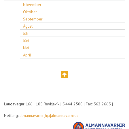
Nóvember
Október
September
Ágúst
Júlí
Júní
Maí
Apríl
Laugavegur 166 | 105 Reykjavík | S:444 2500 | Fax: 562 2665 |
Netfang:
almannavarnir[hja]almannavarnir.is