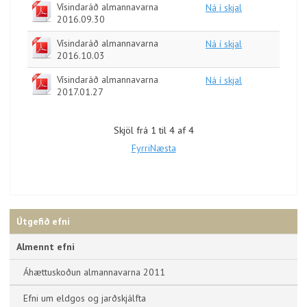
Vísindaráð almannavarna
Ná í skjal
2016.09.30
Vísindaráð almannavarna
Ná í skjal
2016.10.03
Vísindaráð almannavarna
Ná í skjal
2017.01.27
Skjöl frá 1 til 4 af 4
Fyrri
Næsta
Útgefið efni
Almennt efni
Áhættuskoðun almannavarna 2011
Efni um eldgos og jarðskjálfta