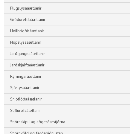
Flugslysaáætlanir
Gróðureldaáætlanir
Heilbrigðisáætlanir
Hópslysaáætlanir
Jarðgangnaáætlanir
Jarðskjálftaáætlanir
Rýmingaráætlanir
Sjóslysaáætlanir
Snjóflóðaáætlanir
Stíflurofsáætlanir
Stjórnskipulag aðgerðarstjórna
Stjórnvöld og ferðaþjónustan