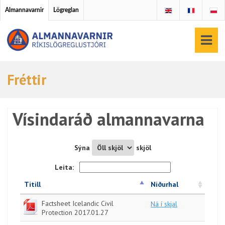
Almannavarnir
Lögreglan
Fréttir
Vísindaráð almannavarna
Sýna
skjöl
Leita:
Titill
Niðurhal
Factsheet Icelandic Civil
Ná í skjal
Protection 2017.01.27