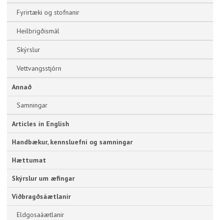
Fyrirtæki og stofnanir
Heilbrigðismál
Skýrslur
Vettvangsstjórn
Annað
Samningar
Articles in English
Handbækur, kennsluefni og samningar
Hættumat
Skýrslur um æfingar
Viðbragðsáætlanir
Eldgosaáætlanir