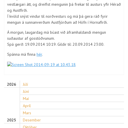
vestlægari átt, og dreifist mengunin þá frekar til austurs yfir Hérað
og Austfirði.
Í kvöld snýst vindur til norðvesturs og má þá gera ráð fyrir
mengun á sunnanverðum Austfjörðum að Höfn í Hornafirði.
Á morgun, laugardag má búast við áframhaldandi mengun
suðaustur af gosstöðvunum.
Spá gerð: 19.09.2014 10:19. Gildir til: 20.09.2014 23:00.
Spánna má finna
hér
.
2026
Júlí
Júní
Maí
Apríl
Mars
2025
Desember
Október