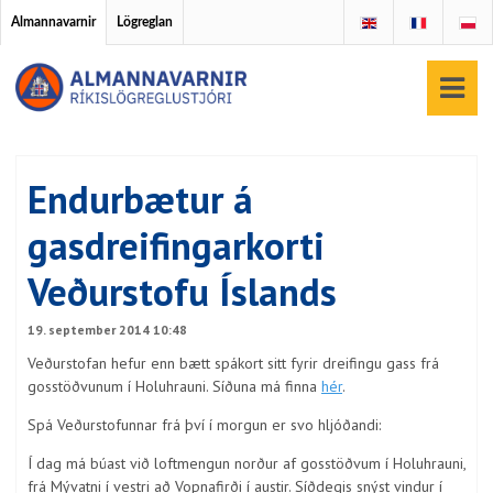
Almannavarnir
Lögreglan
Endurbætur á
gasdreifingarkorti
Veðurstofu Íslands
19. september 2014 10:48
Veðurstofan hefur enn bætt spákort sitt fyrir dreifingu gass frá
gosstöðvunum í Holuhrauni. Síðuna má finna
hér
.
Spá Veðurstofunnar frá því í morgun er svo hljóðandi:
Í dag má búast við loftmengun norður af gosstöðvum í Holuhrauni,
frá Mývatni í vestri að Vopnafirði í austir. Síðdegis snýst vindur í