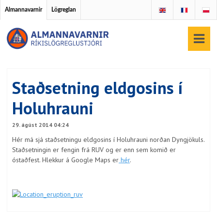
Almannavarnir
Lögreglan
Staðsetning eldgosins í
Holuhrauni
29. ágúst 2014 04:24
Hér má sjá staðsetningu eldgosins í Holuhrauni norðan Dyngjökuls.
Staðsetningin er fengin frá RUV og er enn sem komið er
óstaðfest. Hlekkur á Google Maps er
hér
.