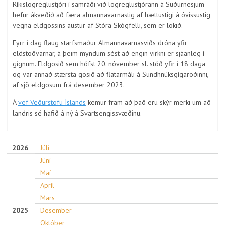
Ríkislögreglustjóri í samráði við lögreglustjórann á Suðurnesjum
hefur ákveðið að færa almannavarnastig af hættustigi á óvissustig
vegna eldgossins austur af Stóra Skógfelli, sem er lokið.
Fyrr í dag flaug starfsmaður Almannavarnasviðs dróna yfir
eldstöðvarnar, á þeim myndum sést að engin virkni er sjáanleg í
gígnum. Eldgosið sem hófst 20. nóvember sl. stóð yfir í 18 daga
og var annað stærsta gosið að flatarmáli á Sundhnúksgígaröðinni,
af sjö eldgosum frá desember 2023.
Á
vef Veðurstofu Íslands
kemur fram að það eru skýr merki um að
landris sé hafið á ný á Svartsengissvæðinu.
2026
Júlí
Júní
Maí
Apríl
Mars
2025
Desember
Október