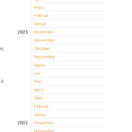
Mars
Febrúar
a
Janúar
2023
Desember
Nóvember
og
Október
September
Ágúst
Júlí
 Á
Maí
Apríl
Mars
Febrúar
Janúar
2022
Desember
Nóvember