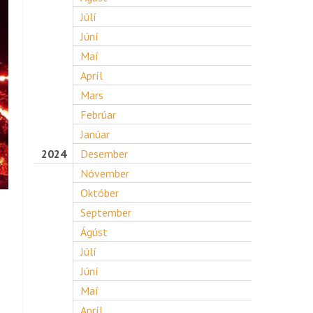
Júlí
Júní
Maí
Apríl
Mars
Febrúar
Janúar
2024
Desember
Nóvember
Október
September
Ágúst
Júlí
Júní
Maí
Apríl