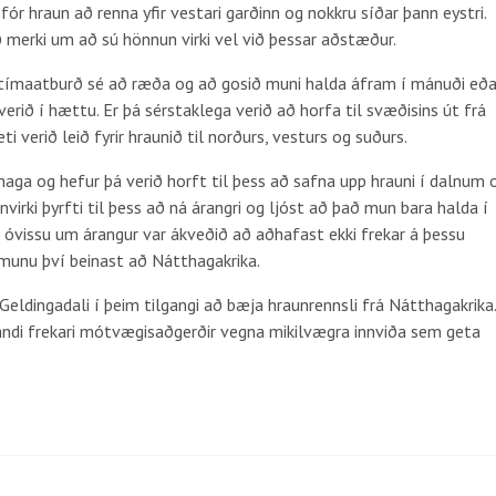
ór hraun að renna yfir vestari garðinn og nokkru síðar þann eystri.
ð merki um að sú hönnun virki vel við þessar aðstæður.
gtímaatburð sé að ræða og að gosið muni halda áfram í mánuði eð
a verið í hættu. Er þá sérstaklega verið að horfa til svæðisins út frá
 verið leið fyrir hraunið til norðurs, vesturs og suðurs.
thaga og hefur þá verið horft til þess að safna upp hrauni í dalnum 
nvirki þyrfti til þess að ná árangri og ljóst að það mun bara halda í
vissu um árangur var ákveðið að aðhafast ekki frekar á þessu
munu því beinast að Nátthagakrika.
 Geldingadali í þeim tilgangi að bæja hraunrennsli frá Nátthagakrika.
andi frekari mótvægisaðgerðir vegna mikilvægra innviða sem geta