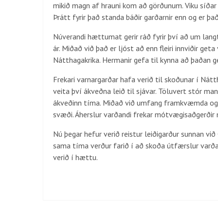
mikið magn af hrauni kom að görðunum. Viku síðar f
Þrátt fyrir það standa báðir garðarnir enn og er þa
Núverandi hættumat gerir ráð fyrir því að um lan
ár. Miðað við það er ljóst að enn fleiri innviðir get
Nátthagakrika. Hermanir gefa til kynna að þaðan geti
Frekari varnargarðar hafa verið til skoðunar í Nát
veita því ákveðna leið til sjávar. Töluvert stór man
ákveðinn tíma. Miðað við umfang framkvæmda og ó
svæði. Áherslur varðandi frekar mótvægisaðgerðir 
Nú þegar hefur verið reistur leiðigarður sunnan við
sama tíma verður farið í að skoða útfærslur varð
verið í hættu.