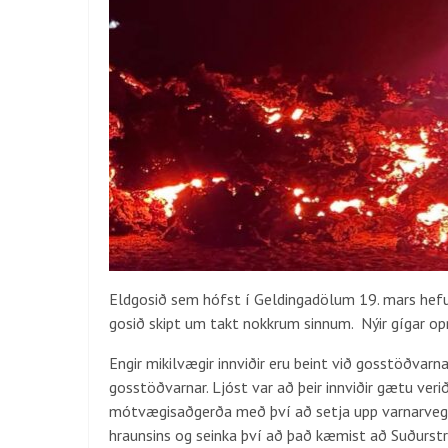
Eldgosið sem hófst í Geldingadölum 19. mars hefur
gosið skipt um takt nokkrum sinnum. Nýir gígar op
Engir mikilvægir innviðir eru beint við gosstöðvarn
gosstöðvarnar. Ljóst var að þeir innviðir gætu verið
mótvægisaðgerða með því að setja upp varnarvegg
hraunsins og seinka því að það kæmist að Suðurst