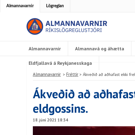
Almannavarnir
Lögreglan
Almannavarnir
Almannavá og áhætta
Eldfjallavá á Reykjanesskaga
Almannavarnir
Fréttir
>
>
Ákveðið að aðhafast ekki fre
Ákveðið að aðhafast
eldgossins.
18. júní 2021 18:34