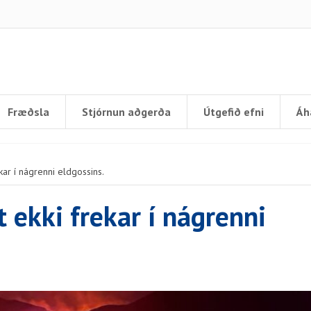
Fræðsla
Stjórnun aðgerða
Útgefið efni
Áh
kar í nágrenni eldgossins.
 ekki frekar í nágrenni