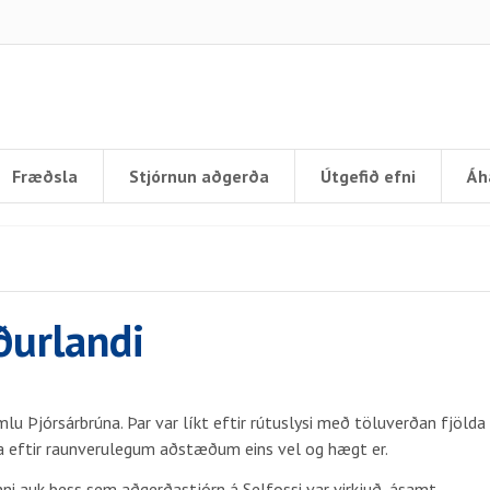
Fræðsla
Stjórnun aðgerða
Útgefið efni
Áh
ðurlandi
lu Þjórsárbrúna. Þar var líkt eftir rútuslysi með töluverðan fjölda
a eftir raunverulegum aðstæðum eins vel og hægt er.
nni auk þess sem aðgerðastjórn á Selfossi var virkjuð, ásamt