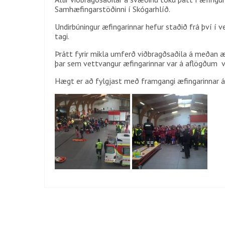
Samhæfingarstöðinni í Skógarhlíð.
Undirbúningur æfingarinnar hefur staðið frá því í v
tagi.
Þrátt fyrir mikla umferð viðbragðsaðila á meðan æf
þar sem vettvangur æfingarinnar var á aflögðum v
Hægt er að fylgjast með framgangi æfingarinnar