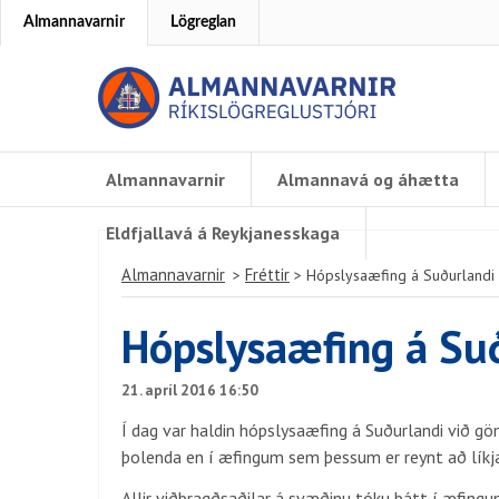
Almannavarnir
Lögreglan
Almannavarnir
Almannavá og áhætta
Eldfjallavá á Reykjanesskaga
Almannavarnir
Fréttir
>
>
Hópslysaæfing á Suðurlandi
Hópslysaæfing á Su
21. apríl 2016 16:50
Í dag var haldin hópslysaæfing á Suðurlandi við göm
þolenda en í æfingum sem þessum er reynt að líkj
Allir viðbragðsaðilar á svæðinu tóku þátt í æfingu