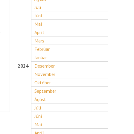
Júlí
Júní
Maí
ð
Apríl
Mars
Febrúar
Janúar
2024
Desember
Nóvember
Október
September
Ágúst
Júlí
Júní
Maí
Apríl