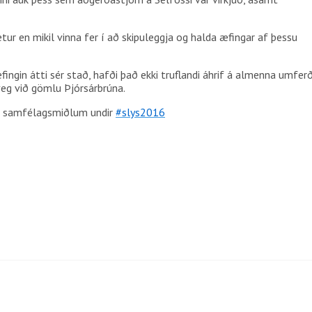
etur en mikil vinna fer í að skipuleggja og halda æfingar af þessu
ingin átti sér stað, hafði það ekki truflandi áhrif á almenna umfer
eg við gömlu Þjórsárbrúna.
 á samfélagsmiðlum undir
‪#‎
slys2016