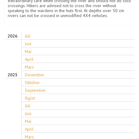
extraordinary care when crossing the river and should not do solo
crossings. Hikers are advised not to cross the river without
speaking to the wardens in the huts first. At depths over 50 cm
rivers can not be crossed in unmodified 4X4 vehicles.
2026
Júlí
Júní
Maí
Apríl
Mars
2025
Desember
Október
September
Ágúst
Júlí
Júní
Maí
Apríl
Mars