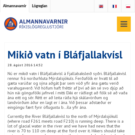
Almannavarnir
Lögreglan
Mikið vatn í Bláfjallakvísl
28. ágúst 2016 14:52
Nú er mikið vatn í Bláfjallakvísl á Fjallabaksleið syðri. Bláfjallakvísl
rennur frá norðurhluta Mýrdalsjökuls. Ferðafólk er hvatt til að
gæta varúðar og sýna aðgát þar sem vöð yfir ána gætu verið
varahugaverð. Við höfum haft fréttir af því að áin sé svo djúp að
hún nái göngufólki jafnvel í mitti Ekki er ráðlegt að fólk sé að vaða
ána eitt og sér. Rétt er að leita ráða hjá skálavörðum og
landvörðum áður en lagt er í ána. Við þessar aðstæður er
eingöngu fært fyrir öflugustu b
…
íla yfir ána.
Currently the River Bláfjallakvísl to the north of Mýrdalsjökull
(where road F261 meets road F210) is running deep. There is a
lot of glacial water in the river and we have had news that the
river is 70 to 110 cm deep at the ford over it. Hikers should take