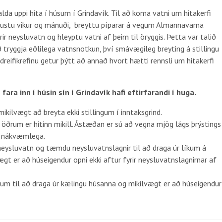
lda uppi hita í húsum í Grindavík. Til að koma vatni um hitakerfi
ðustu vikur og mánuði, breyttu píparar á vegum Almannavarna
rir neysluvatn og hleyptu vatni af þeim til öryggis. Þetta var talið
tryggja eðlilega vatnsnotkun, því smávægileg breyting á stillingu
 dreifikrefinu getur þýtt að annað hvort hætti rennsli um hitakerfi
a inn í húsin sín í Grindavík hafi eftirfarandi í huga.
mikilvægt að breyta ekki stillingum í inntaksgrind.
 öðrum er hitinn mikill. Ástæðan er sú að vegna mjög lágs þrýstings
nu nákvæmlega.
eysluvatn og tæmdu neysluvatnslagnir til að draga úr líkum á
vægt er að húseigendur opni ekki aftur fyrir neysluvatnslagnirnar af
m til að draga úr kælingu húsanna og mikilvægt er að húseigendur