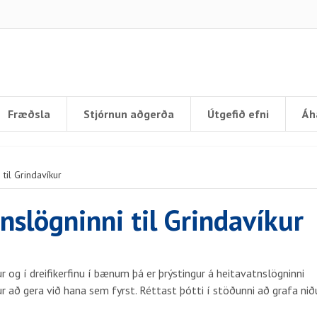
Fræðsla
Stjórnun aðgerða
Útgefið efni
Áh
i til Grindavíkur
tnslögninni til Grindavíkur
r og í dreifikerfinu í bænum þá er þrýstingur á heitavatnslögninni
ður að gera við hana sem fyrst. Réttast þótti í stöðunni að grafa nið
.