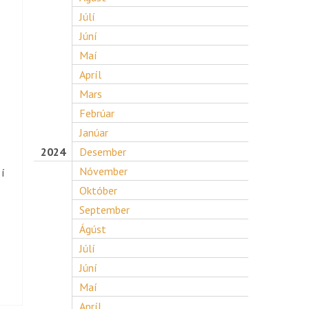
Júlí
Júní
Maí
Apríl
Mars
Febrúar
Janúar
2024
Desember
Nóvember
 í
Október
September
Ágúst
Júlí
Júní
Maí
Apríl