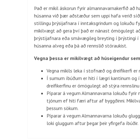
Það er mikil áskorun fyrir almannavarnakerfið að ha
húsanna við þær aðstæður sem uppi hafa verið sí
stillingu þrýsijafnara í inntaksgrindum og lokuðu fy
mikilvægt að gera því það er nánast ómögulegt að 
þrýstijafnara eða smávægileg breyting í þrýstingi í
húsanna alveg eða þá að rennslið stóraukist.
Vegna þessa er mikilvægt að húseigendur sem far
Vegna mikils leka í stofnæð og dreifikerfi er 
Í sumum íbúðum er hiti í lægri kantinum og í
dreifikerfinu er ómögulegt að stýra rennsli
Píparar á vegum Almannavarna lokuðu fyrir n
tjónum ef hiti færi aftur af byggðinni. Mikil
þessum sökum.
Píparar á vegum Almannavarna lokuðu gluggu
loki gluggum aftur þegar þeir yfirgefa íbúðir.