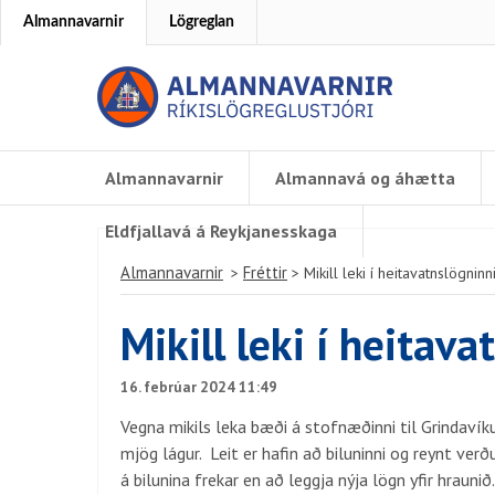
Almannavarnir
Lögreglan
Almannavarnir
Almannavá og áhætta
Eldfjallavá á Reykjanesskaga
Almannavarnir
Fréttir
>
>
Mikill leki í heitavatnslögninn
Mikill leki í heitava
16. febrúar 2024 11:49
Vegna mikils leka bæði á stofnæðinni til Grindavíku
mjög lágur. Leit er hafin að biluninni og reynt ver
á bilunina frekar en að leggja nýja lögn yfir hraunið