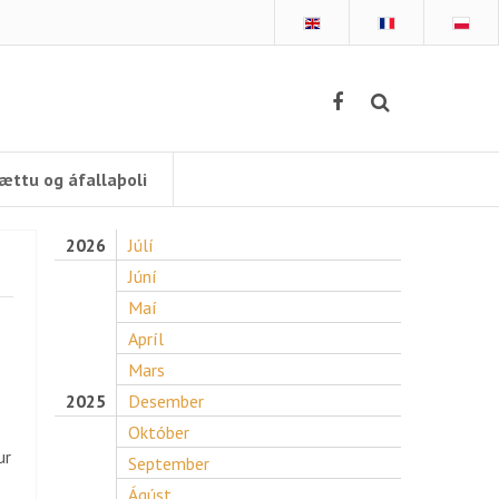
ættu og áfallaþoli
2026
Júlí
Júní
Maí
Apríl
Mars
2025
Desember
Október
ur
September
Ágúst