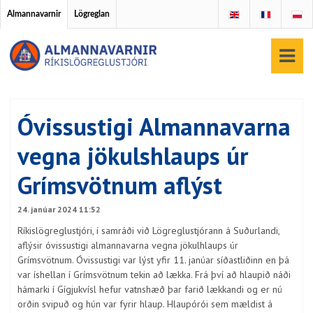
Almannavarnir
Lögreglan
Óvissustigi Almannavarna
vegna jökulshlaups úr
Grímsvötnum aflýst
24. janúar 2024 11:52
Ríkislögreglustjóri, í samráði við Lögreglustjórann á Suðurlandi,
aflýsir óvissustigi almannavarna vegna jökulhlaups úr
Grímsvötnum. Óvissustigi var lýst yfir 11. janúar síðastliðinn en þá
var íshellan í Grímsvötnum tekin að lækka. Frá því að hlaupið náði
hámarki í Gígjukvísl hefur vatnshæð þar farið lækkandi og er nú
orðin svipuð og hún var fyrir hlaup. Hlaupórói sem mældist á