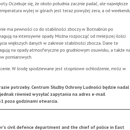
. Oczekuje się, że około południa zacznie padać, ale największe
mperatura wyżej w górach jest teraz powyżej zera, a od weekend
 nie ma pewności co do stabilności zboczy w Botnabrún po
reagują na intensywne opady. Można rozpocząć od mniejszej ilości
ycia większych danych w zakresie stabilności zbocza. Dane te
agują na opady atmosferyczne po grudniowym osuwisku, a także n
dów pomiarowych.
ocenie. W środę spodziewane jest stopniowe ochłodzenie, mróz w
azie potrzeby. Centrum Służby Ochrony Ludności będzie nadal
jednak również wysyłać zapytania na adres e-mail
1 poza godzinami otwarcia.
 civil defence department and the chief of police in East