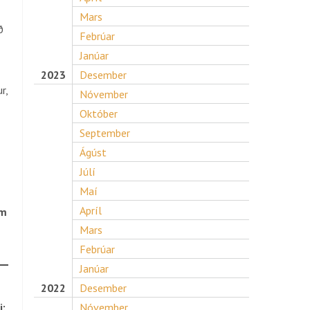
Mars
ð
Febrúar
Janúar
2023
Desember
r,
Nóvember
Október
September
Ágúst
Júlí
Maí
Apríl
am
Mars
Febrúar
Janúar
2022
Desember
i:
Nóvember