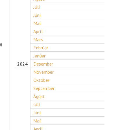
Júlí
Júní
Maí
Apríl
Mars
ði
Febrúar
Janúar
2024
Desember
Nóvember
Október
September
Ágúst
Júlí
Júní
Maí
Apríl