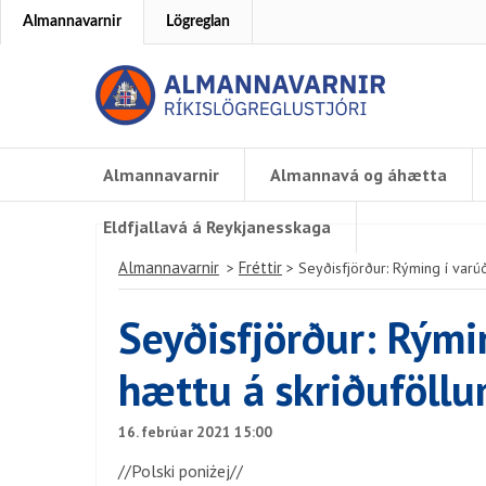
Almannavarnir
Lögreglan
Almannavarnir
Almannavá og áhætta
Eldfjallavá á Reykjanesskaga
Almannavarnir
Fréttir
>
>
Seyðisfjörður: Rýming í varú
Seyðisfjörður: Rými
hættu á skriðuföll
16. febrúar 2021 15:00
//Polski poniżej//