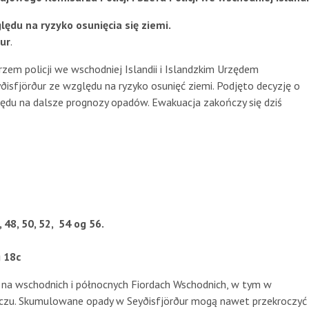
lędu na ryzyko osunięcia się ziemi.
ur
.
rzem policji we wschodniej Islandii i Islandzkim Urzędem
sfjörður ze względu na ryzyko osunięć ziemi. Podjęto decyzję o
lędu na dalsze prognozy opadów. Ewakuacja zakończy się dziś
 48, 50, 52, 54 og 56.
g 18c
na wschodnich i północnych Fiordach Wschodnich, w tym w
zczu. Skumulowane opady w Seyðisfjörður mogą nawet przekroczyć