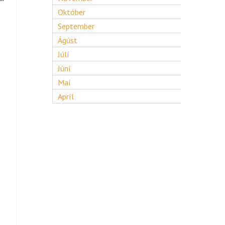
Október
September
Ágúst
Júlí
Júní
Maí
Apríl