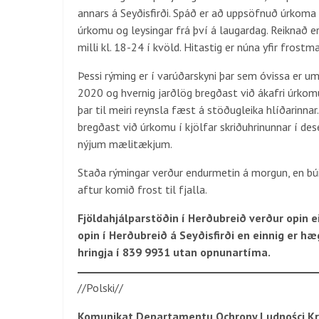
annars á Seyðisfirði. Spáð er að uppsöfnuð úrkoma 
úrkomu og leysingar frá því á laugardag. Reiknað e
milli kl. 18-24 í kvöld. Hitastig er núna yfir frost
Þessi rýming er í varúðarskyni þar sem óvissa er u
2020 og hvernig jarðlög bregðast við ákafri úrkomu
þar til meiri reynsla fæst á stöðugleika hlíðarinna
bregðast við úrkomu í kjölfar skriðuhrinunnar í des
nýjum mælitækjum.
Staða rýmingar verður endurmetin á morgun, en bú
aftur komið frost til fjalla.
Fjöldahjálparstöðin í Herðubreið verður opin 
opin í Herðubreið á Seyðisfirði en einnig er h
hringja í 839 9931 utan opnunartíma.
//Polski//
Komunikat Departamentu Ochrony Ludności Krajo