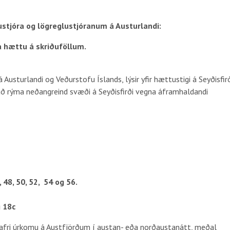
ustjóra og lögreglustjóranum á Austurlandi:
a hættu á skriðuföllum.
á Austurlandi og Veðurstofu Íslands, lýsir yfir hættustigi á Seyðisfir
að rýma neðangreind svæði á Seyðisfirði vegna áframhaldandi
 48, 50, 52, 54 og 56.
g 18c
 ákafri úrkomu á Austfjörðum í austan- eða norðaustanátt, meðal