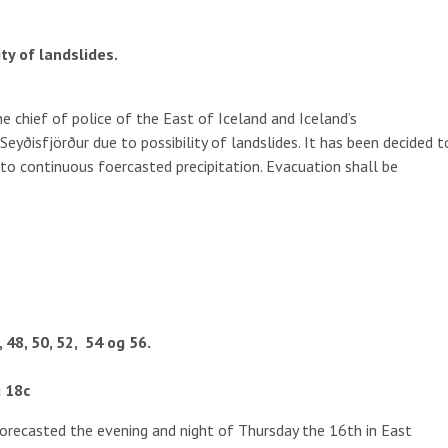
ty of landslides.
e chief of police of the East of Iceland and Iceland’s
Seyðisfjörður due to possibility of landslides. It has been decided t
to continuous foercasted precipitation. Evacuation shall be
 48, 50, 52, 54 og 56.
g 18c
forecasted the evening and night of Thursday the 16th in East