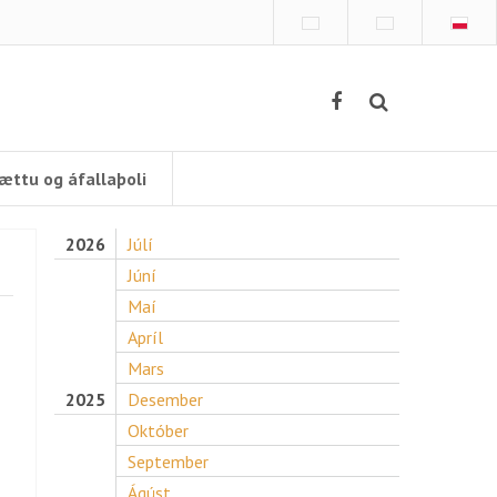
ættu og áfallaþoli
2026
Júlí
Júní
Maí
Apríl
Mars
2025
Desember
Október
September
Ágúst