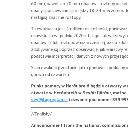
60 mm, nawet do 70 mm opadów i roztopy od soboty
opady spodziewane są między 18-24 wieczorem. Te
nastąpią znaczne roztopy.
Ta ewakuacja jest środkiem ostrożności, ponieważ
osuwiskach w grudniu 2020 r. I tego, jak warstwy 
opadów i / lub roztopów niż wcześniej, aż do zdob
zdobywane są poprzez obserwację, jak warstwy re
podstawie interpretacji danych z nowych przyrzą
Stan ewakuacji zostanie jutro ponownie poddany 
górach od czwartku.
Punkt pomocy w Herðubreið będzie otwarty w r
otwarte w Herðubreið w Seyðisfjörður, można 
sey@logreglan.is
i dzwonić pod numer 839 993
//English//
Announcement from the national commissioner’s