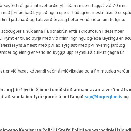
á Seyðisfirði geti jafnvel orðið yfir 60 mm sem leggst við 70 mm
r með því að það byrji að rigna upp úr hádegi en mestri ákefð er spá
marki í fjallahæð og talsverð leysing hefur verið síðan um helgina.
m stöðugleika hlíðanna í Botnabrún eftir skriðuföllin í desember
. Rýmt er til að byrja með við minni rigningu og/eða leysingu en áðu
r. Þessi reynsla fæst með því að fylgjast með því hvernig jarðlög
ember og einnig er verið að byggja upp reynslu á túlkun gagna úr
ist er við hægt kólnandi veðri á miðvikudag og á fimmtudag verður
eins og þörf þykir. Þjónustumiðstöð almannavarna verður áfr
ægt að senda inn fyrirspurnir á netfangið
sey@logreglan.is
og
wego Komisarza Policji i Szefa Policji we wschodniej Islandi