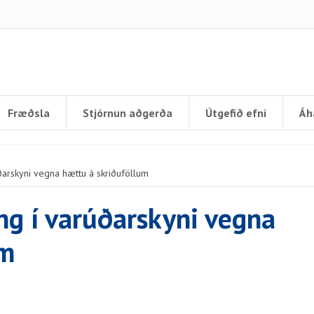
Fræðsla
Stjórnun aðgerða
Útgefið efni
Áh
ðarskyni vegna hættu á skriðuföllum
ng í varúðarskyni vegna
um