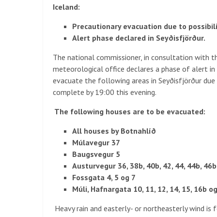
Iceland:
Precautionary evacuation due to possibili
Alert phase declared in Seyðisfjörður.
The national commissioner, in consultation with th
meteorological office declares a phase of alert in 
evacuate the following areas in Seyðisfjörður due 
complete by 19:00 this evening.
The following houses are to be evacuated
:
All houses by Botnahlíð
Múlavegur 37
Baugsvegur 5
Austurvegur 36, 38b, 40b, 42, 44, 44b, 46b,
Fossgata 4, 5 og 7
Múli, Hafnargata 10, 11, 12, 14, 15, 16b o
Heavy rain and easterly- or northeasterly wind is 