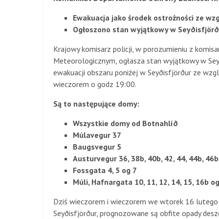
Ewakuacja jako środek ostrożności ze wzg
Ogłoszono stan wyjątkowy w Seyðisfjörð
Krajowy komisarz policji, w porozumieniu z komisa
Meteorologicznym, ogłasza stan wyjątkowy w Seyði
ewakuacji obszaru poniżej w Seyðisfjörður ze wzg
wieczorem o godz 19:00.
Są to następujące domy:
Wszystkie domy od
Botnahlíð
Múlavegur 37
Baugsvegur 5
Austurvegur 36, 38b, 40b, 42, 44, 44b, 46b,
Fossgata 4, 5 og 7
Múli, Hafnargata 10, 11, 12, 14, 15, 16b o
Dziś wieczorem i wieczorem we wtorek 16 lutego 
Seyðisfjörður, prognozowane są obfite opady des