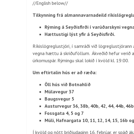
//English below//
Tilkynning frá almannavarnadeild ríkislögregl
Rýming á Seyðisfirði í varúðarskyni vegn
Hættustigi lýst yfir á Seyðisfirði.
Ríkislögreglustjóri, í samráði við lögreglustjórann 
vegna hættu á skriðuföllum. Ákveðið hefur verið 
úrkomuspár. Rýmingu skal lokið í kvöld kl. 19:00.
Um eftirtalin hús er að ræða:
Öll hús við Botnahlíð
Múlavegur 37
Baugsvegur 5
Austurvegur 36, 38b, 40b, 42, 44, 44b, 46b,
Fossgata 4, 5 og 7
Múli, Hafnargata 10, 11, 12, 14, 15, 16b o
Í kvöld og nótt þriðjudaginn 16. febrúar, er spáð