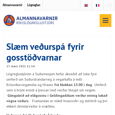
Almannavarnir
Lögreglan
Slæm veðurspá fyrir
gosstöðvarnar
27. mars 2021 11:34
Lögreglustjórinn á Suðurnesjum hefur ákveðið að loka fyrir
umferð um Suðurstrandarveg á vegarkafla á milli
Krísuvíkurvegamóta og Hrauns
frá klukkan 13:00 í dag
. Umferð
sem á brýnt erindi á þessari leið verður hleypt um veginn.
Gönguleið að eldgosinu í Geldingadölum verður einnig lokað
vegna veðurs.
Framundan er mikið hvassviðri og stórhríð og því
ekkert útivistarveður á svæðinu.