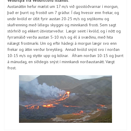
Veðurspá frá Veðurstofu Íslands:
Austanáttin hefur mælst um 17 m/s við gosstöðvarnar í morgun,
það er þurrt og frostið um 7 gráður. Í dag hvessir enn frekar, og
undir kvöld er útlit fyrir austan 20-25 m/s og snjókomu og
skafrenning með lélegu skyggni og minnkandi frosti. Sem sagt
stórhríð og ekkert útivistarveður. Lægir seint í kvöld, og í nótt og
fyrramálið verða austan 5-10 m/s og él á svæðinu, með hita
nálægt frostmarki. Um og eftir hádegi á morgun lægir svo enn
frekar og áttin verður breytileg. Annað kvöld snýst svo í norðan
10-15 m/s og styttir upp og kólnar. Áfram norðan 10-15 og þurrt
á mánudag, en síðdegis snýst í minnkandi norðaustanátt. Vægt
frost.