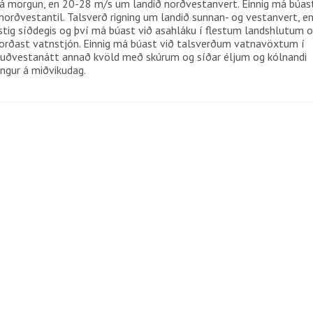
 á morgun, en 20-28 m/s um landið norðvestanvert. Einnig má búas
norðvestantil. Talsverð rigning um landið sunnan- og vestanvert, e
2 stig síðdegis og því má búast við asahláku í flestum landshlutum 
ð forðast vatnstjón. Einnig má búast við talsverðum vatnavöxtum í
i suðvestanátt annað kvöld með skúrum og síðar éljum og kólnandi
angur á miðvikudag.