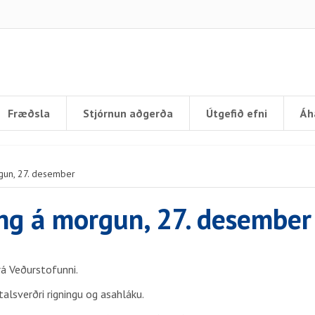
Fræðsla
Stjórnun aðgerða
Útgefið efni
Áh
gun, 27. desember
ng á morgun, 27. desember
frá Veðurstofunni.
alsverðri rigningu og asahláku.