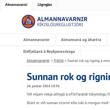
Almannavarnir
Lögreglan
Almannavarnir
Almannavá og áhætta
Eldfjallavá á Reykjanesskaga
Almannavarnir
Fréttir
>
>
Sunnan rok og rigning á mor
Sunnan rok og rigni
26. janúar 2016 10:56
Við viljum vekja athygli á eftirfarandi tilkynningu 
Búist er við sunnan stormi eða roki á morgun með t