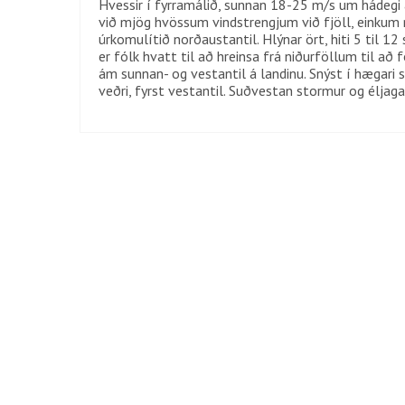
Hvessir í fyrramálið, sunnan 18-25 m/s um hádegi
við mjög hvössum vindstrengjum við fjöll, einkum 
úrkomulítið norðaustantil. Hlýnar ört, hiti 5 til 1
er fólk hvatt til að hreinsa frá niðurföllum til a
ám sunnan- og vestantil á landinu. Snýst í hægar
veðri, fyrst vestantil. Suðvestan stormur og éljag