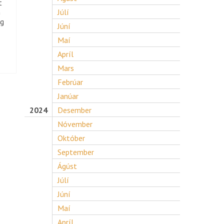
t
n
Júlí
og
Júní
Maí
Apríl
Mars
Febrúar
Janúar
2024
Desember
Nóvember
Október
September
Ágúst
Júlí
Júní
Maí
Apríl