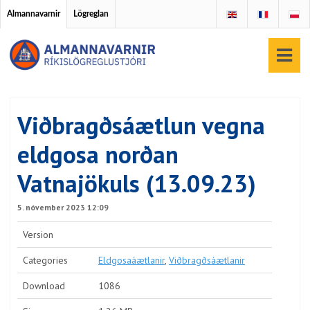
Almannavarnir
Lögreglan
Viðbragðsáætlun vegna
eldgosa norðan
Vatnajökuls (13.09.23)
5. nóvember 2023 12:09
Version
Categories
Eldgosaáætlanir
,
Viðbragðsáætlanir
Download
1086