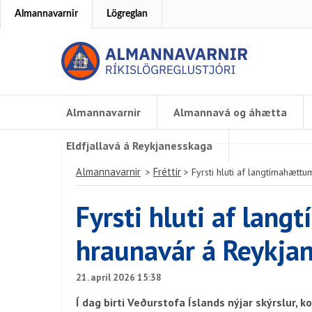
Almannavarnir
Lögreglan
Almannavarnir
Almannavá og áhætta
Eldfjallavá á Reykjanesskaga
Almannavarnir
Fréttir
>
>
Fyrsti hluti af langtímahætt
Fyrsti hluti af lan
hraunavár á Reykja
21. apríl 2026 15:38
Í dag birti Veðurstofa Íslands nýjar skýrslur,