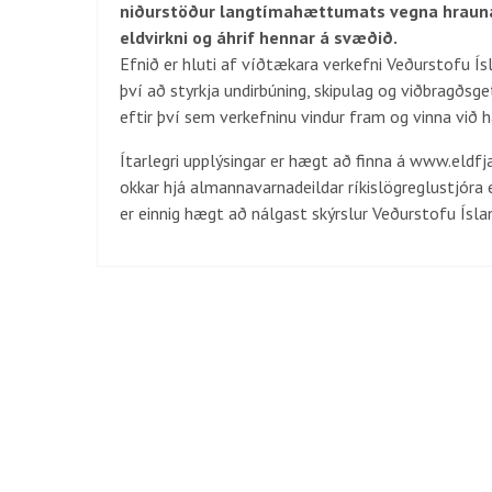
niðurstöður langtímahættumats vegna hraunav
eldvirkni og áhrif hennar á svæðið.
Efnið er hluti af víðtækara verkefni Veðurstofu 
því að styrkja undirbúning, skipulag og viðbragðsgetu
eftir því sem verkefninu vindur fram og vinna við
Ítarlegri upplýsingar er hægt að finna á www.eldfja
okkar hjá almannavarnadeildar ríkislögreglustjóra 
er einnig hægt að nálgast skýrslur Veðurstofu Ísla