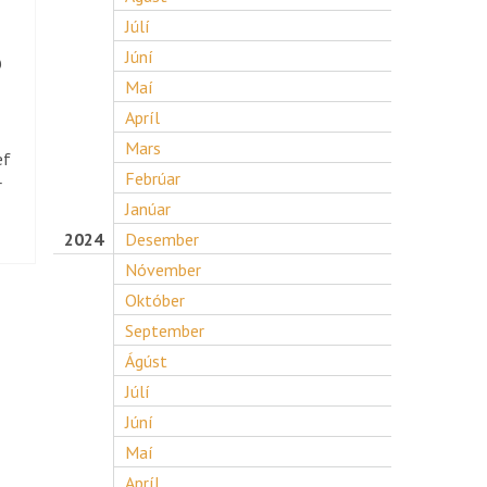
Júlí
Júní
ð
Maí
Apríl
Mars
ef
Febrúar
r
Janúar
2024
Desember
Nóvember
Október
September
Ágúst
Júlí
Júní
Maí
Apríl