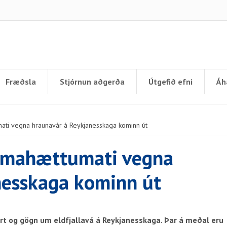
Fræðsla
Stjórnun aðgerða
Útgefið efni
Áh
umati vegna hraunavár á Reykjanesskaga kominn út
gtímahættumati vegna
nesskaga kominn út
 kort og gögn um eldfjallavá á Reykjanesskaga. Þar á meðal eru