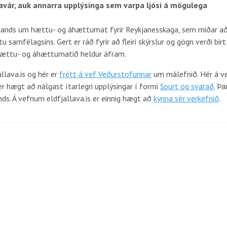
ár, auk annarra upplýsinga sem varpa ljósi á mögulega
Íslands um hættu- og áhættumat fyrir Reykjanesskaga, sem miðar a
 samfélagsins. Gert er ráð fyrir að fleiri skýrslur og gögn verði birt
 hættu- og áhættumatið heldur áfram.
llava.is og hér er
frétt á vef Veðurstofunnar
um málefnið. Hér á v
er hægt að nálgast ítarlegri upplýsingar í formi
Spurt og svarað.
Þa
nds. Á vefnum eldfjallava.is er einnig hægt að
kynna sér verkefnið
.