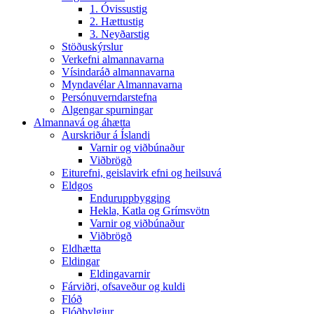
1. Óvissustig
2. Hættustig
3. Neyðarstig
Stöðuskýrslur
Verkefni almannavarna
Vísindaráð almannavarna
Myndavélar Almannavarna
Persónuverndarstefna
Algengar spurningar
Almannavá og áhætta
Aurskriður á Íslandi
Varnir og viðbúnaður
Viðbrögð
Eiturefni, geislavirk efni og heilsuvá
Eldgos
Enduruppbygging
Hekla, Katla og Grímsvötn
Varnir og viðbúnaður
Viðbrögð
Eldhætta
Eldingar
Eldingavarnir
Fárviðri, ofsaveður og kuldi
Flóð
Flóðbylgjur