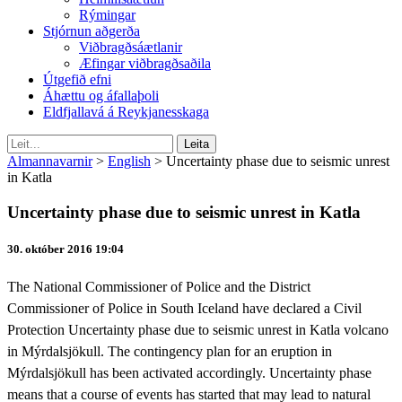
Rýmingar
Stjórnun aðgerða
Viðbragðsáætlanir
Æfingar viðbragðsaðila
Útgefið efni
Áhættu og áfallaþoli
Eldfjallavá á Reykjanesskaga
Almannavarnir
>
English
>
Uncertainty phase due to seismic unrest
in Katla
Uncertainty phase due to seismic unrest in Katla
30. október 2016 19:04
The National Commissioner of Police and the District
Commissioner of Police in South Iceland have declared a Civil
Protection Uncertainty phase due to seismic unrest in Katla volcano
in Mýrdalsjökull. The contingency plan for an eruption in
Mýrdalsjökull has been activated accordingly. Uncertainty phase
means that a course of events has started that may lead to natural