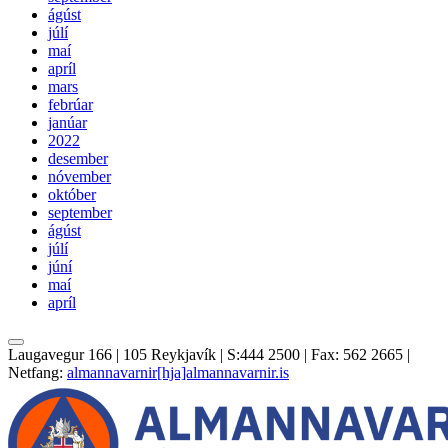
ágúst
júlí
maí
apríl
mars
febrúar
janúar
2022
desember
nóvember
október
september
ágúst
júlí
júní
maí
apríl
Laugavegur 166 | 105 Reykjavík | S:444 2500 | Fax: 562 2665 |
Netfang:
almannavarnir[hja]almannavarnir.is