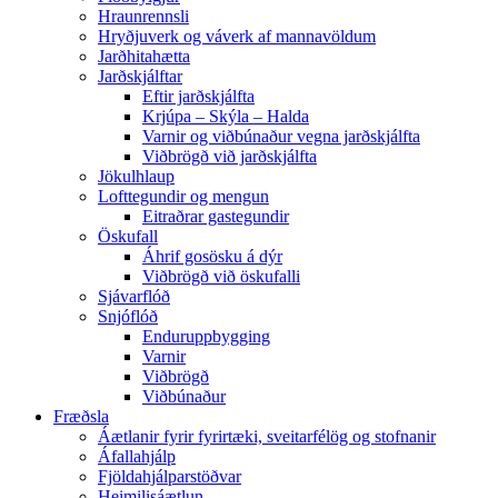
Hraunrennsli
Hryðjuverk og váverk af mannavöldum
Jarðhitahætta
Jarðskjálftar
Eftir jarðskjálfta
Krjúpa – Skýla – Halda
Varnir og viðbúnaður vegna jarðskjálfta
Viðbrögð við jarðskjálfta
Jökulhlaup
Lofttegundir og mengun
Eitraðrar gastegundir
Öskufall
Áhrif gosösku á dýr
Viðbrögð við öskufalli
Sjávarflóð
Snjóflóð
Enduruppbygging
Varnir
Viðbrögð
Viðbúnaður
Fræðsla
Áætlanir fyrir fyrirtæki, sveitarfélög og stofnanir
Áfallahjálp
Fjöldahjálparstöðvar
Heimilisáætlun