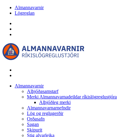
Almannavarnir
Lögreglan
Almannavarnir
Alþjóðasamstarf
Merki Almannavarnadeildar ríkislögreglustjóra
Alþjóðleg merki
Almannavarnarnefndir
Lög og reglugerðir
Orðasafn
Sagan
Skipurit
Stig alvarleika