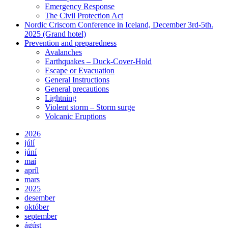
Emergency Response
The Civil Protection Act
Nordic Criscom Conference in Iceland, December 3rd-5th.
2025 (Grand hotel)
Prevention and preparedness
Avalanches
Earthquakes – Duck-Cover-Hold
Escape or Evacuation
General Instructions
General precautions
Lightning
Violent storm – Storm surge
Volcanic Eruptions
2026
júlí
júní
maí
apríl
mars
2025
desember
október
september
ágúst