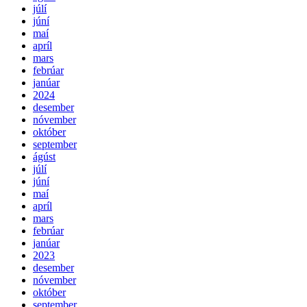
júlí
júní
maí
apríl
mars
febrúar
janúar
2024
desember
nóvember
október
september
ágúst
júlí
júní
maí
apríl
mars
febrúar
janúar
2023
desember
nóvember
október
september