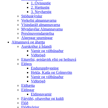
1. Óvissustig
2. Hættustig
3. Neyðarstig
Stöðuskýrslur
Verkefni almannavarna
Vísindaráð almannavarna
Myndavélar Almannavarna
Persónuverndarstefna
Algengar spurningar
Almannavá og áhætta
Aurskriður á Íslandi
Varnir og viðbúnaður
Viðbrögð
Eiturefni, geislavirk efni og heilsuvá
Eldgos
Enduruppbygging
Hekla, Katla og Grímsvötn
Varnir og viðbúnaður
Viðbrögð
Eldhætta
Eldingar
Eldingavarnir
Fárviðri, ofsaveður og kuldi
Flóð
Flóðbylgjur