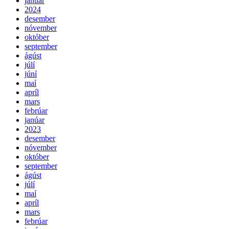
janúar
2024
desember
nóvember
október
september
ágúst
júlí
júní
maí
apríl
mars
febrúar
janúar
2023
desember
nóvember
október
september
ágúst
júlí
maí
apríl
mars
febrúar