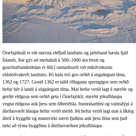
Öræfajökull er eitt stærsta eldfjall landsins og jafnframt hæsta fjall
Íslands. Þar gýs að meðaltali á 500–1000 ára fresti og
gosefnaframleiðslan er lítil í samanburði við mikilvirkustu
eldstöðvakerfi landsins. Þó hafa tvö gos orðið á sögulegum tíma,
1362 og 1727. Gosið 1362 er talið öflugasta sprengigos sem orðið
hefur hér á landi á sögulegum tíma. Mat hefur verið lagt á stærðir og
gerðir eldgosa sem orðið geta í Öræfajökli, stærðir jökulhlaupa
vegna eldgosa auk þess sem útbreiðsla, framrásartími og vatnsdýpi á
áhrifasvæði hlaupa hefur verið metið. Þá hefur verið lagt mat á líkleg
áhrif á byggðir og mannvirki nærri fjallinu auk þess tíma sem það
tæki að rýma byggðina á áhrifasvæðum jökulhlaupa.