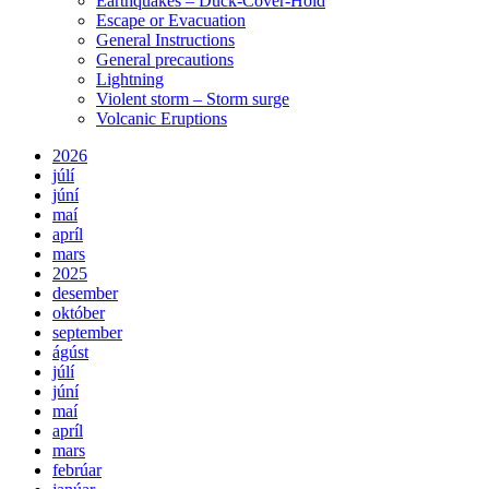
Earthquakes – Duck-Cover-Hold
Escape or Evacuation
General Instructions
General precautions
Lightning
Violent storm – Storm surge
Volcanic Eruptions
2026
júlí
júní
maí
apríl
mars
2025
desember
október
september
ágúst
júlí
júní
maí
apríl
mars
febrúar