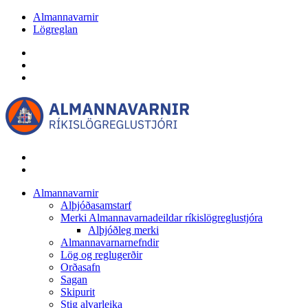
Almannavarnir
Lögreglan
Almannavarnir
Alþjóðasamstarf
Merki Almannavarnadeildar ríkislögreglustjóra
Alþjóðleg merki
Almannavarnarnefndir
Lög og reglugerðir
Orðasafn
Sagan
Skipurit
Stig alvarleika