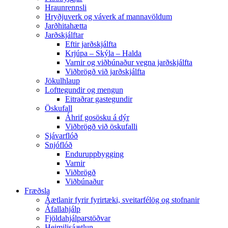
Hraunrennsli
Hryðjuverk og váverk af mannavöldum
Jarðhitahætta
Jarðskjálftar
Eftir jarðskjálfta
Krjúpa – Skýla – Halda
Varnir og viðbúnaður vegna jarðskjálfta
Viðbrögð við jarðskjálfta
Jökulhlaup
Lofttegundir og mengun
Eitraðrar gastegundir
Öskufall
Áhrif gosösku á dýr
Viðbrögð við öskufalli
Sjávarflóð
Snjóflóð
Enduruppbygging
Varnir
Viðbrögð
Viðbúnaður
Fræðsla
Áætlanir fyrir fyrirtæki, sveitarfélög og stofnanir
Áfallahjálp
Fjöldahjálparstöðvar
Heimilisáætlun