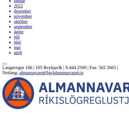
janúar
2022
desember
nóvember
október
september
ágúst
júlí
júní
maí
apríl
Laugavegur 166 | 105 Reykjavík | S:444 2500 | Fax: 562 2665 |
Netfang:
almannavarnir[hja]almannavarnir.is