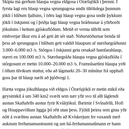
Skipta má gerðum hlaupa vegna eldgosa í Öræfajökli í þrennt. Í
fyrsta lagi eru hlaup vegna sprungugosa undir tiltölulega þunnum
jökli í hlíðum fjallsins, í öðru lagi hlaup vegna gosa undir þykkum
jökli í öskjunni og í þriðja lagi hlaup vegna bráðnunar á yfirborði
jökulsins í heitum gjóskuflóðum. Metið er versta tilfelli sem
einhverjar líkur eru á að geti átt sér stað. Niðurstöðurnar benda til
þess að sprungugos í hlíðum geti valdið hlaupum af stærðargráðunni
3.000–6.000 m3 /s. Stórgos í öskjunni geta orsakað hamfarahlaup,
stærri en 100.000 m3 /s. Stærðargráða hlaupa vegna gjóskuflóða í
stórgosum er metin 10.000–20.000 m3 /s. Framrásartími hlaupa yrði
í öllum tilvikum stuttur, eða að lágmarki 20–30 mínútur frá upphafi
goss þar til hlaup næði að þjóðvegi 1.
Hætta vegna jökulhlaupa við eldgos í Öræfajökli er metin mikil eða
geysimikil á um 340 km2 svæði sem nær yfir svo til allt láglendi
austan Skaftafells austur fyrir Kvíárjökul. Bæirnir í Svínafelli, Hofi
og Hnappavöllum liggja þó rétt utan þess. Fjöldi þeirra sem gista yfir
nótt á svæðinu austan Skaftafells að Kvískerjum fer vaxandi með
auknum ferðamannastraumi og um há-ferðamannatímann er hann