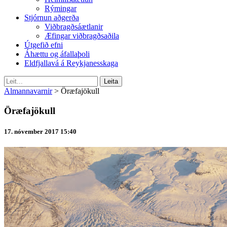
Rýmingar
Stjórnun aðgerða
Viðbragðsáætlanir
Æfingar viðbragðsaðila
Útgefið efni
Áhættu og áfallaþoli
Eldfjallavá á Reykjanesskaga
Almannavarnir
>
Öræfajökull
Öræfajökull
17. nóvember 2017 15:40