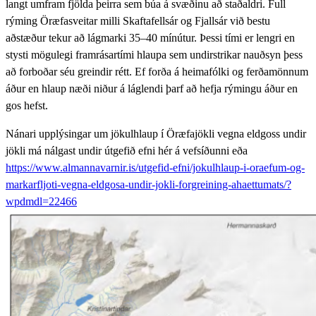
langt umfram fjölda þeirra sem búa á svæðinu að staðaldri. Full
rýming Öræfasveitar milli Skaftafellsár og Fjallsár við bestu
aðstæður tekur að lágmarki 35–40 mínútur. Þessi tími er lengri en
stysti mögulegi framrásartími hlaupa sem undirstrikar nauðsyn þess
að forboðar séu greindir rétt. Ef forða á heimafólki og ferðamönnum
áður en hlaup næði niður á láglendi þarf að hefja rýmingu áður en
gos hefst.
Nánari upplýsingar um jökulhlaup í Öræfajökli vegna eldgoss undir
jökli má nálgast undir útgefið efni hér á vefsíðunni eða
https://www.almannavarnir.is/utgefid-efni/jokulhlaup-i-oraefum-og-
markarfljoti-vegna-eldgosa-undir-jokli-forgreining-ahaettumats/?
wpdmdl=22466