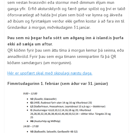
sem vestan hvassviðri eða stormur með dimmum éljum mun
ganga yfir. Erfið aksturskilyrði og færð getur spillst og því er talið
óforsvaranlegt að halda því plani sem búið var kynna og ákveða
að íbúum og fyrirtækjum verður ekki gefinn kostur á að fara inn til
Grindavíkur á morgun, miðvikudaginn 31.janúar.
Þau sem nú þegar hafa sótt um aðgang inn á island.is þurfa
ekki að sækja um aftur.
QR kóðinn fyrir þau sem áttu tíma á morgun kemur þá seinna, eða
annaðkvöld. Fyrir þau sem eiga tímann seinnipartinn fá þá QR
kóðann samdægurs (um morguninn).
Hér er uppfært skjal með skipulagi næstu daga.
Fimmtudagurinn 1. febrúar (sem áður var 31. janúar)