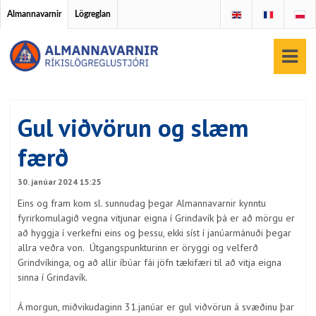
Almannavarnir
Lögreglan
Gul viðvörun og slæm
færð
30. janúar 2024 15:25
Eins og fram kom sl. sunnudag þegar Almannavarnir kynntu
fyrirkomulagið vegna vitjunar eigna í Grindavík þá er að mörgu er
að hyggja í verkefni eins og þessu, ekki síst í janúarmánuði þegar
allra veðra von. Útgangspunkturinn er öryggi og velferð
Grindvíkinga, og að allir íbúar fái jöfn tækifæri til að vitja eigna
sinna í Grindavík.
Á morgun, miðvikudaginn 31.janúar er gul viðvörun á svæðinu þar