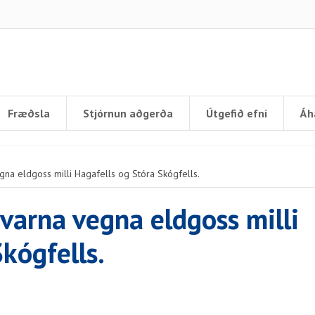
Fræðsla
Stjórnun aðgerða
Útgefið efni
Áh
na eldgoss milli Hagafells og Stóra Skógfells.
arna vegna eldgoss milli
kógfells.