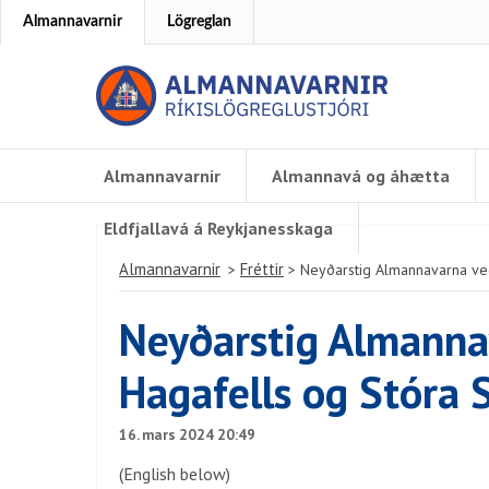
Almannavarnir
Lögreglan
Almannavarnir
Almannavá og áhætta
Eldfjallavá á Reykjanesskaga
Almannavarnir
Fréttir
>
>
Neyðarstig Almannavarna veg
Neyðarstig Almannav
Hagafells og Stóra S
16. mars 2024 20:49
(English below)