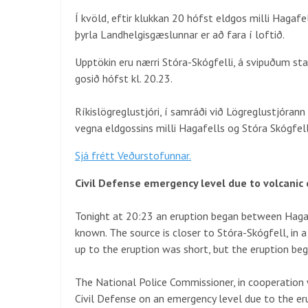
Í kvöld, eftir klukkan 20 hófst eldgos milli Hagaf
þyrla Landhelgisgæslunnar er að fara í loftið.
Upptökin eru nærri Stóra-Skógfelli, á svipuðum sta
gosið hófst kl. 20.23.
Ríkislögreglustjóri, í samráði við Lögreglustjóran
vegna eldgossins milli Hagafells og Stóra Skógfell
Sjá frétt Veðurstofunnar.
Civil Defense emergency level due to volcanic
Tonight at 20:23 an eruption began between Hagaf
known. The source is closer to Stóra-Skógfell, in a
up to the eruption was short, but the eruption beg
The National Police Commissioner, in cooperation 
Civil Defense on an emergency level due to the e