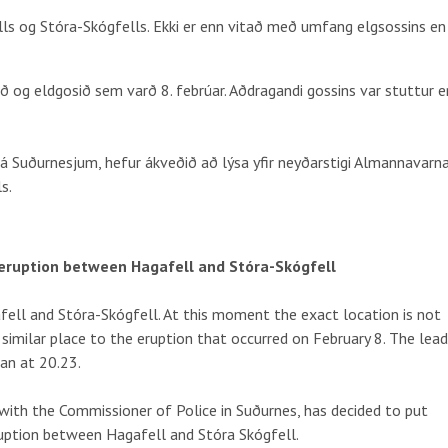
ells og Stóra-Skógfells. Ekki er enn vitað með umfang elgsossins en
ð og eldgosið sem varð 8. febrúar. Aðdragandi gossins var stuttur e
n á Suðurnesjum, hefur ákveðið að lýsa yfir neyðarstigi Almannavarn
s.
 eruption between Hagafell and Stóra-Skógfell
ell and Stóra-Skógfell. At this moment the exact location is not
 similar place to the eruption that occurred on February 8. The lead
an at 20.23.
with the Commissioner of Police in Suðurnes, has decided to put
ruption between Hagafell and Stóra Skógfell.