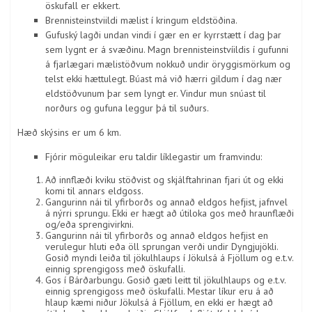
öskufall er ekkert.
Brennisteinstviildi mælist í kringum eldstöðina.
Gufuský lagði undan vindi í gær en er kyrrstætt í dag þar
sem lygnt er á svæðinu. Magn brennisteinstvíildis í gufunni
á fjarlægari mælistöðvum nokkuð undir öryggismörkum og
telst ekki hættulegt. Búast má við hærri gildum í dag nær
eldstöðvunum þar sem lyngt er. Vindur mun snúast til
norðurs og gufuna leggur þá til suðurs.
Hæð skýsins er um 6 km.
Fjórir möguleikar eru taldir líklegastir um framvindu:
Að innflæði kviku stöðvist og skjálftahrinan fjari út og ekki
komi til annars eldgoss.
Gangurinn nái til yfirborðs og annað eldgos hefjist, jafnvel
á nýrri sprungu. Ekki er hægt að útiloka gos með hraunflæði
og/eða sprengivirkni.
Gangurinn nái til yfirborðs og annað eldgos hefjist en
verulegur hluti eða öll sprungan verði undir Dyngjujökli.
Gosið myndi leiða til jökulhlaups í Jökulsá á Fjöllum og e.t.v.
einnig sprengigoss með öskufalli.
Gos í Bárðarbungu. Gosið gæti leitt til jökulhlaups og e.t.v.
einnig sprengigoss með öskufalli. Mestar líkur eru á að
hlaup kæmi niður Jökulsá á Fjöllum, en ekki er hægt að