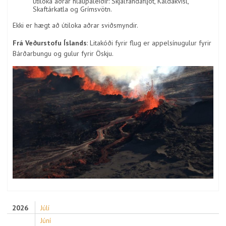
útiloka aðrar hlaupaleiðir: Skjálfandafljót, Kaldakvísl,
Skaftárkatla og Grímsvötn.
Ekki er hægt að útiloka aðrar sviðsmyndir.
Frá Veðurstofu Íslands
: Litakóði fyrir flug er appelsínugulur fyrir
Bárðarbungu og gulur fyrir Öskju.
2026
Júlí
Júní