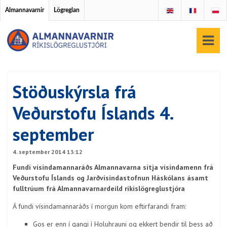
Almannavarnir
Lögreglan
Stöðuskýrsla frá
Veðurstofu Íslands 4.
september
4. september 2014 13:12
Fundi vísindamannaráðs Almannavarna sitja vísindamenn frá
Veðurstofu Íslands og Jarðvísindastofnun Háskólans ásamt
fulltrúum frá Almannavarnardeild ríkislögreglustjóra
Á fundi vísindamannaráðs í morgun kom eftirfarandi fram:
Gos er enn í gangi í Holuhrauni og ekkert bendir til þess að