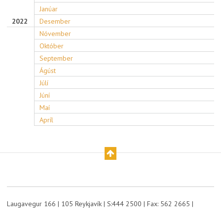
Janúar
2022
Desember
Nóvember
Október
September
Ágúst
Júlí
Júní
Maí
Apríl
Laugavegur 166 | 105 Reykjavík | S:444 2500 | Fax: 562 2665 |