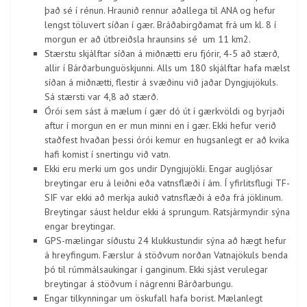
það sé í rénun. Hraunið rennur aðallega til ANA og hefur
lengst töluvert síðan í gær. Bráðabirgðamat frá um kl. 8 í
morgun er að útbreiðsla hraunsins sé um 11 km2.
Stærstu skjálftar síðan á miðnætti eru fjórir, 4-5 að stærð,
allir í Bárðarbunguöskjunni. Alls um 180 skjálftar hafa mælst
síðan á miðnætti, flestir á svæðinu við jaðar Dyngjujökuls.
Sá stærsti var 4,8 að stærð.
Órói sem sást á mælum í gær dó út í gærkvöldi og byrjaði
aftur í morgun en er mun minni en í gær. Ekki hefur verið
staðfest hvaðan þessi órói kemur en hugsanlegt er að kvika
hafi komist í snertingu við vatn.
Ekki eru merki um gos undir Dyngjujökli. Engar augljósar
breytingar eru á leiðni eða vatnsflæði í ám. Í yfirlitsflugi TF-
SIF var ekki að merkja aukið vatnsflæði á eða frá jöklinum.
Breytingar sáust heldur ekki á sprungum. Ratsjármyndir sýna
engar breytingar.
GPS-mælingar síðustu 24 klukkustundir sýna að hægt hefur
á hreyfingum. Færslur á stöðvum norðan Vatnajökuls benda
þó til rúmmálsaukingar í ganginum. Ekki sjást verulegar
breytingar á stöðvum í nágrenni Bárðarbungu.
Engar tilkynningar um öskufall hafa borist. Mælanlegt