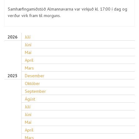
Samhæfingamiðstöð Almannavarna var virkjuð kl. 17:00 í dag og
verður virk fram til morguns.
2026
Júlí
Júní
Maí
Apríl
Mars
2025
Desember
Október
September
Ágúst
Júlí
Júní
Maí
Apríl
Mars