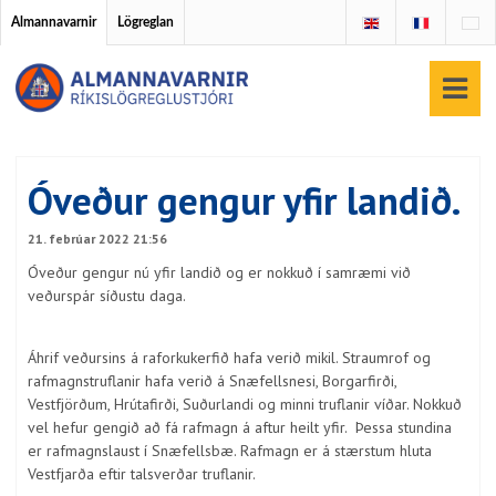
Almannavarnir
Lögreglan
Óveður gengur yfir landið.
21. febrúar 2022 21:56
Óveður gengur nú yfir landið og er nokkuð í samræmi við
veðurspár síðustu daga.
Áhrif veðursins á raforkukerfið hafa verið mikil. Straumrof og
rafmagnstruflanir hafa verið á Snæfellsnesi, Borgarfirði,
Vestfjörðum, Hrútafirði, Suðurlandi og minni truflanir víðar. Nokkuð
vel hefur gengið að fá rafmagn á aftur heilt yfir. Þessa stundina
er rafmagnslaust í Snæfellsbæ. Rafmagn er á stærstum hluta
Vestfjarða eftir talsverðar truflanir.