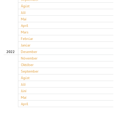
Ágúst
Júlí
Maí
Apríl
Mars
Febrúar
Janúar
2022
Desember
Nóvember
Október
September
Ágúst
Júlí
Júní
Maí
Apríl