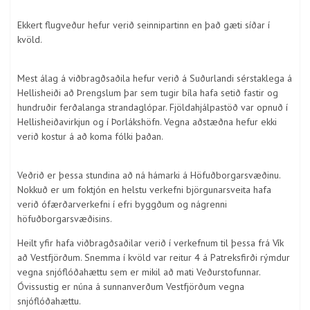
Ekkert flugveður hefur verið seinnipartinn en það gæti síðar í
kvöld.
Mest álag á viðbragðsaðila hefur verið á Suðurlandi sérstaklega á
Hellisheiði að Þrengslum þar sem tugir bíla hafa setið fastir og
hundruðir ferðalanga strandaglópar. Fjöldahjálpastöð var opnuð í
Hellisheiðavirkjun og í Þorlákshöfn. Vegna aðstæðna hefur ekki
verið kostur á að koma fólki þaðan.
Veðrið er þessa stundina að ná hámarki á Höfuðborgarsvæðinu.
Nokkuð er um foktjón en helstu verkefni björgunarsveita hafa
verið ófærðarverkefni í efri byggðum og nágrenni
höfuðborgarsvæðisins.
Heilt yfir hafa viðbragðsaðilar verið í verkefnum til þessa frá Vík
að Vestfjörðum. Snemma í kvöld var reitur 4 á Patreksfirði rýmdur
vegna snjóflóðahættu sem er mikil að mati Veðurstofunnar.
Óvissustig er núna á sunnanverðum Vestfjörðum vegna
snjóflóðahættu.