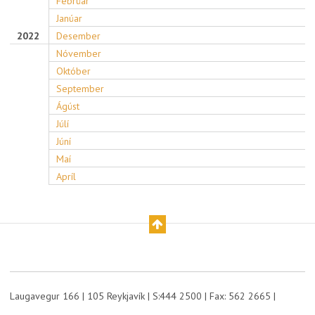
Febrúar
Janúar
2022
Desember
Nóvember
Október
September
Ágúst
Júlí
Júní
Maí
Apríl
Laugavegur 166 | 105 Reykjavík | S:444 2500 | Fax: 562 2665 |