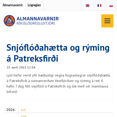
Almannavarnir
Lögreglan
Snjóflóðahætta og rýming
á Patreksfirði
25. apríl 2015 12:04
Lýst hefur verið yfir hættustigi vegna hugsanlegrar snjóflóðahættu
á Patreksfirði á sunnanverðum Vestfjörðum og rýming á reit 4
hafin. Í dag féll snjóflóð á Patreksfirði og tók með sér mannlausa
bifreið.
2026
Júlí
Júní