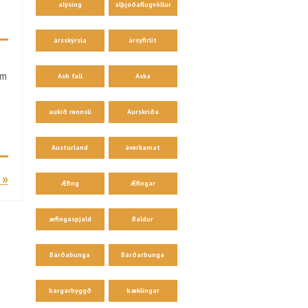
alýsing
alþjóðaflugvöllur
ársskýrsla
ársyfirlit
em
Ash fall
Aska
aukið rennsli
Aurskriða
Austurland
áverkamat
 »
Æfing
Æfingar
æfingaspjald
Baldur
Bárðabunga
Bárðarbunga
bargarbyggð
bæklingar