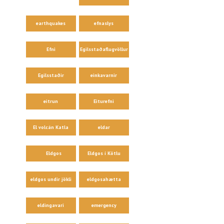
earthquakes
efnaslys
Efni
Egilsstaðaflugvöllur
Egilsstaðir
einkavarnir
eitrun
Eiturefni
El volcán Katla
eldar
Eldgos
Eldgos í Kötlu
eldgos undir jökli
eldgosahætta
eldingavari
emergency