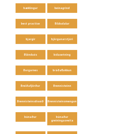
bæklingur
beinagrind
best practice
Bíldudalur
bjargir
björgunarstjóri
Blönduós
bólusetning
Borgarnes
bráðaflokkun
Breiðafjörður
Brennisteinn
Brennisteinsdíoxíð
Brennisteinsmengun
búnaður
búnaður
greiningasveita