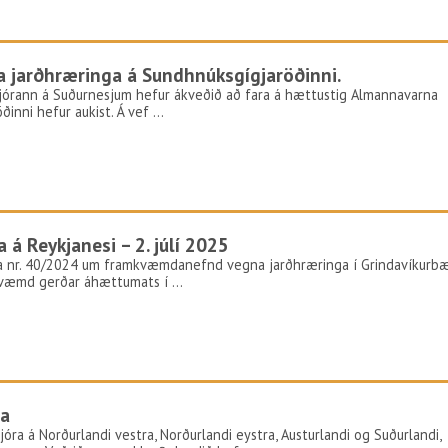
 jarðhræringa á Sundhnúksgígjaröðinni.
ustjórann á Suðurnesjum hefur ákveðið að fara á hættustig Almannavarna
ðinni hefur aukist. Á vef …
á Reykjanesi – 2. júlí 2025
aga nr. 40/2024 um framkvæmdanefnd vegna jarðhræringa í Grindavíkurb
mkvæmd gerðar áhættumats í …
na
tjóra á Norðurlandi vestra, Norðurlandi eystra, Austurlandi og Suðurlandi,