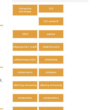
´d´éruption
112
volcanique
112 númerið
2010
áætlun
Aðgangsstýrt svæði
aðgerðastjórn
aðhlynningarstjóri
áfallahjálp
áfallastreita
áfallaþol
i,
aflétting óvissustig
aflýsing óvissustig
aftakaveður
aftakaveðurs