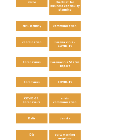
cbrne
checklist for
business continuity
planning
civil security
communication
coordination
Corona virus -
COVID-19
Coronavirus
Coronavirus Status
Report
Coronvirus
COVID-19
COVID-19;
crisis
Kórónaveira
communication
Dalir
danska
Dýr
early warning
eruption