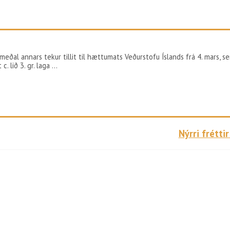
5
al annars tekur tillit til hættumats Veðurstofu Íslands frá 4. mars, s
. lið 3. gr. laga …
Nýrri fréttir