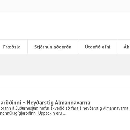
Fræðsla
Stjórnun aðgerða
Útgefið efni
Áh
jaröðinni – Neyðarstig Almannavarna
ustjórann á Suðurnesjum hefur ákveðið að fara á neyðarstig Almannavarna
undhnúksgígjaröðinni. Upptökin eru …