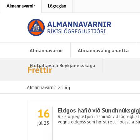
Almannavarnir
Lögreglan
Almannavarnir
Almannavá og áhætta
Eldfjallavá á Reykjanesskaga
Fréttir
Almannavarnir
>
sorg
16
Eldgos hafið við Sundhnúksgíg
Ríkislögreglustjóri í samráði við lögregl
vegna eldgoss sem hófst rétt í þessu á S
júl 25