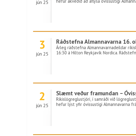
hefur ákveðið að aflýsa óvissustigi Almann
jún 25
3
Ráðstefna Almannavarna 16. o
Árleg ráðstefna Almannavarnadeildar ríkisl
16:30 á Hilton Reykjavík Nordica. Ráðstefn
jún 25
2
Slæmt veður framundan – Óvis
Ríkislögreglustjóri, í samráði við lögreglu
hefur lýst yfir óvissustigi Almannavarna f
jún 25