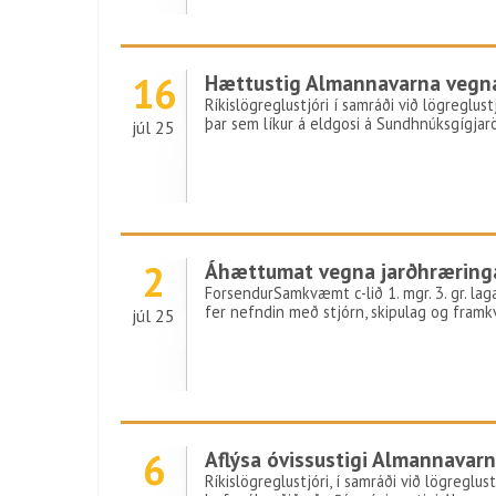
16
Hættustig Almannavarna vegna
Ríkislögreglustjóri í samráði við lögregl
þar sem líkur á eldgosi á Sundhnúksgígjarö
júl 25
2
Áhættumat vegna jarðhræringa 
ForsendurSamkvæmt c-lið 1. mgr. 3. gr. l
fer nefndin með stjórn, skipulag og fra
júl 25
6
Aflýsa óvissustigi Almannavar
Ríkislögreglustjóri, í samráði við lögreglus