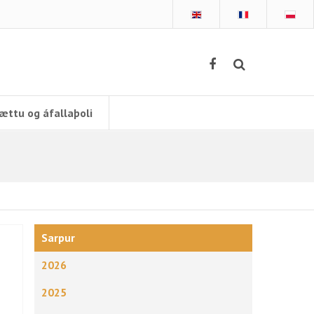
ættu og áfallaþoli
Sarpur
2026
2025