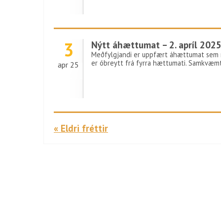
3
Nýtt áhættumat – 2. apríl 202
Meðfylgjandi er uppfært áhættumat sem með
er óbreytt frá fyrra hættumati. Samkvæmt c
apr 25
« Eldri fréttir