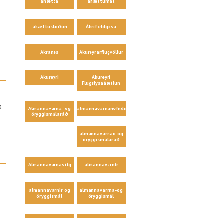
áhætta
áhættumat
áhættuskoðun
Áhrif eldgosa
Akranes
Akureyrarflugvöllur
Akureyri
Akureyri
Flugslysaáætlun
a
Almannavarna- og
almannavarnanefndir
öryggismálaráð
almannavarnao og
öryggismálaráð
Almannavarnastig
almannavarnir
almannavarnir og
almannavarrna-og
öryggismál
öryggismál