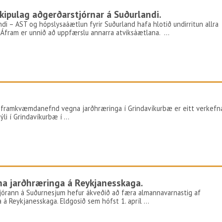
ipulag aðgerðarstjórnar á Suðurlandi.
di – AST og hópslysaáætlun fyrir Suðurland hafa hlotið undirritun allra
. Áfram er unnið að uppfærslu annarra atviksáætlana. …
5
um framkvæmdanefnd vegna jarðhræringa í Grindavíkurbæ er eitt verkefn
li í Grindavíkurbæ í …
na jarðhræringa á Reykjanesskaga.
ustjórann á Suðurnesjum hefur ákveðið að færa almannavarnastig af
a á Reykjanesskaga. Eldgosið sem hófst 1. apríl …