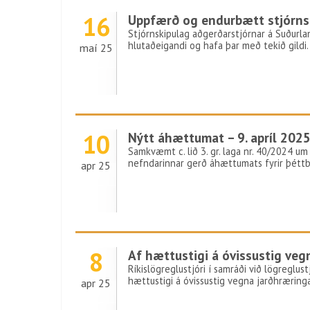
16
Uppfærð og endurbætt stjórnsk
Stjórnskipulag aðgerðarstjórnar á Suðurlan
hlutaðeigandi og hafa þar með tekið gildi
maí 25
10
Nýtt áhættumat – 9. apríl 202
Samkvæmt c. lið 3. gr. laga nr. 40/2024 
nefndarinnar gerð áhættumats fyrir þéttbý
apr 25
8
Af hættustigi á óvissustig veg
Ríkislögreglustjóri í samráði við lögregl
hættustigi á óvissustig vegna jarðhræring
apr 25