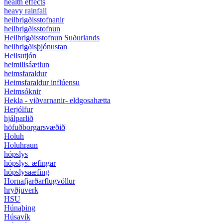
health effects
heavy rainfall
heilbrigðisstofnanir
heilbrigðisstofnun
Heilbrigðisstofnun Suðurlands
heilbrigðisþjónustan
Heilsutjón
heimilisáætlun
heimsfaraldur
Heimsfaraldur inflúensu
Heimsóknir
Hekla - viðvarnanir- eldgosahætta
Herjólfur
hjálparlið
höfuðborgarsvæðið
Holuh
Holuhraun
hópslys
hópslys. æfingar
hópslysaæfing
Hornafjarðarflugvöllur
hryðjuverk
HSU
Húnaþing
Húsavík