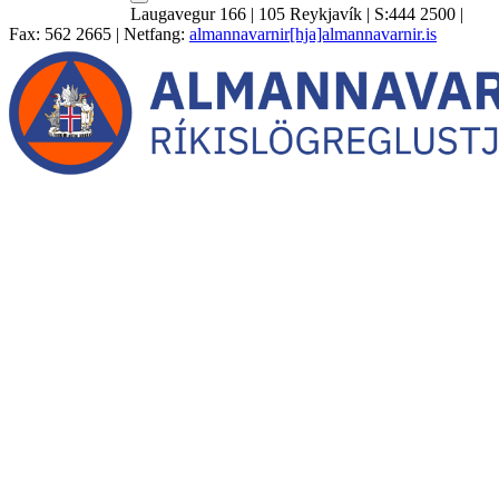
Laugavegur 166 | 105 Reykjavík | S:444 2500 |
Fax: 562 2665 | Netfang:
almannavarnir[hja]almannavarnir.is