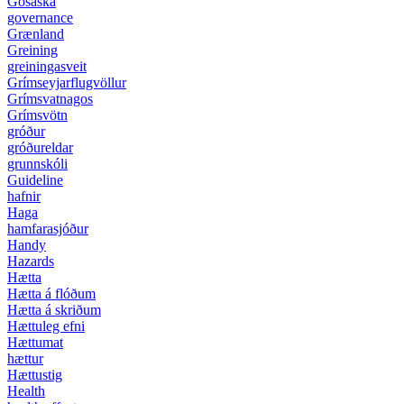
Gosaska
governance
Grænland
Greining
greiningasveit
Grímseyjarflugvöllur
Grímsvatnagos
Grímsvötn
gróður
gróðureldar
grunnskóli
Guideline
hafnir
Haga
hamfarasjóður
Handy
Hazards
Hætta
Hætta á flóðum
Hætta á skriðum
Hættuleg efni
Hættumat
hættur
Hættustig
Health