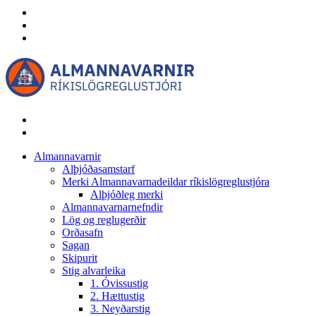
Almannavarnir
Alþjóðasamstarf
Merki Almannavarnadeildar ríkislögreglustjóra
Alþjóðleg merki
Almannavarnarnefndir
Lög og reglugerðir
Orðasafn
Sagan
Skipurit
Stig alvarleika
1. Óvissustig
2. Hættustig
3. Neyðarstig