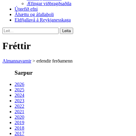
Æfingar viðbragðsaðila
Útgefið efni
Áhættu og áfallaþoli
Eldfjallavá á Reykjanesskaga
Fréttir
Almannavarnir
>
erlendir ferðamenn
Sarpur
2026
2025
2024
2023
2022
2021
2020
2019
2018
2017