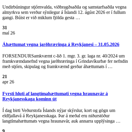
Undirbúningur stjórnvalda, viðbragðsaðila og samstarfsaðila vegna
almyrkva sem verður sýnilegur á Íslandi 12. ágúst 2026 er í fullum
gangi. Búist er við miklum fjölda gesta …
31
maí 26
Áhættumat vegna jarðhræringa á Reykjanesi – 31.05.2026
FORSENDURSamkvæmt c-lið 1. mgr. 3. gr. laga nr. 40/2024 um
framkvæmdanefnd vegna jarðhræringa í Grindavíkurbæ fer nefndin
með stjórn, skipulag og framkvæmd gerðar áhættumats í …
21
apr 26
Fyrsti hluti af langtímahættumati vegna hraunavár á
Reykjanesskaga kominn út
Í dag birti Veðurstofa Íslands nýjar skýrslur, kort og gögn um
eldfjallavá á Reykjanesskaga. Þar á meðal eru niðurstöður
langtímahættumats vegna hraunavár, auk annarra upplýsinga …
9