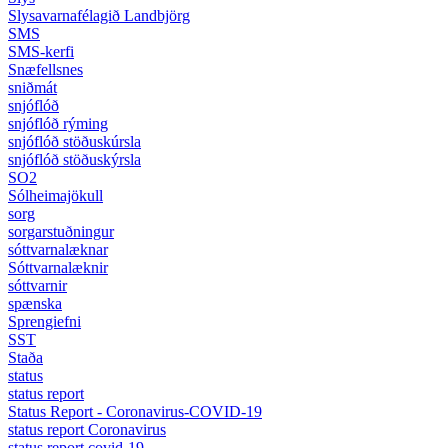
Slysavarnafélagið Landbjörg
SMS
SMS-kerfi
Snæfellsnes
sniðmát
snjóflóð
snjóflóð rýming
snjóflóð stöðuskúrsla
snjóflóð stöðuskýrsla
SO2
Sólheimajökull
sorg
sorgarstuðningur
sóttvarnalæknar
Sóttvarnalæknir
sóttvarnir
spænska
Sprengiefni
SST
Staða
status
status report
Status Report - Coronavirus-COVID-19
status report Coronavirus
status report covid-19