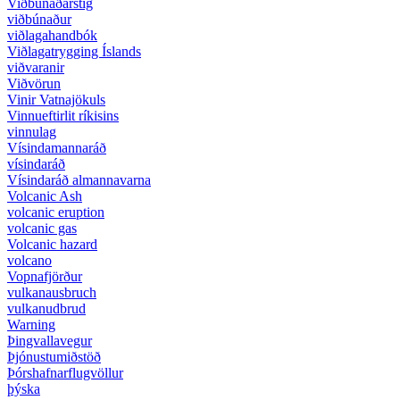
Viðbúnaðarstig
viðbúnaður
viðlagahandbók
Viðlagatrygging Íslands
viðvaranir
Viðvörun
Vinir Vatnajökuls
Vinnueftirlit ríkisins
vinnulag
Vísindamannaráð
vísindaráð
Vísindaráð almannavarna
Volcanic Ash
volcanic eruption
volcanic gas
Volcanic hazard
volcano
Vopnafjörður
vulkanausbruch
vulkanudbrud
Warning
Þingvallavegur
Þjónustumiðstöð
Þórshafnarflugvöllur
þýska