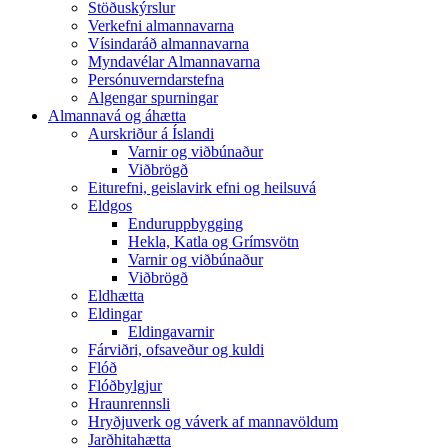
Stöðuskýrslur
Verkefni almannavarna
Vísindaráð almannavarna
Myndavélar Almannavarna
Persónuverndarstefna
Algengar spurningar
Almannavá og áhætta
Aurskriður á Íslandi
Varnir og viðbúnaður
Viðbrögð
Eiturefni, geislavirk efni og heilsuvá
Eldgos
Enduruppbygging
Hekla, Katla og Grímsvötn
Varnir og viðbúnaður
Viðbrögð
Eldhætta
Eldingar
Eldingavarnir
Fárviðri, ofsaveður og kuldi
Flóð
Flóðbylgjur
Hraunrennsli
Hryðjuverk og váverk af mannavöldum
Jarðhitahætta