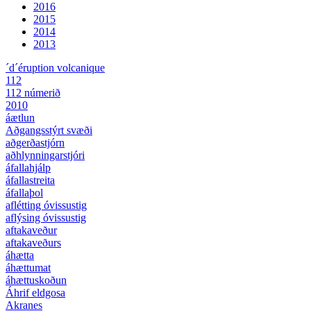
2016
2015
2014
2013
´d´éruption volcanique
112
112 númerið
2010
áætlun
Aðgangsstýrt svæði
aðgerðastjórn
aðhlynningarstjóri
áfallahjálp
áfallastreita
áfallaþol
aflétting óvissustig
aflýsing óvissustig
aftakaveður
aftakaveðurs
áhætta
áhættumat
áhættuskoðun
Áhrif eldgosa
Akranes