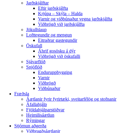
Jarðskjálftar
Eftir jarðskjálfta
Krjúpa – Skýla – Halda
Varnir og viðbúnaður vegna jarðskjálfta
Viðbrögð við jarðskjálfta
Jökulhlaup
Lofttegundir og mengun
Eitraðrar gastegundir
Öskufall
Áhrif gosösku á dýr
Viðbrögð við öskufalli
Sjávarflóð
Snjóflóð
Enduruppbygging
Varnir
Viðbrögð
Viðbúnaður
Fræðsla
Áætlanir fyrir fyrirtæki, sveitarfélög og stofnanir
Áfallahjálp
Fjöldahjálparstöðvar
Heimilisáætlun
Rýmingar
Stjórnun aðgerða
Viðbragðsáætlanir