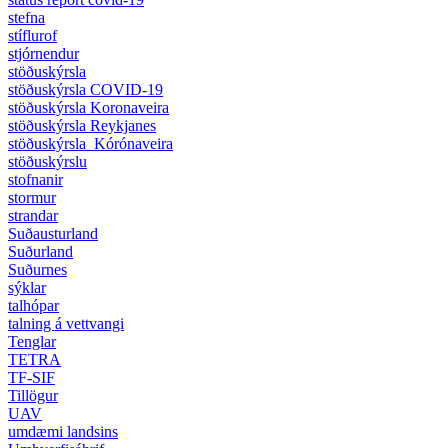
stefna
stíflurof
stjórnendur
stöðuskýrsla
stöðuskýrsla COVID-19
stöðuskýrsla Koronaveira
stöðuskýrsla Reykjanes
stöðuskýrsla_Kórónaveira
stöðuskýrslu
stofnanir
stormur
strandar
Suðausturland
Suðurland
Suðurnes
sýklar
talhópar
talning á vettvangi
Tenglar
TETRA
TF-SIF
Tillögur
UAV
umdæmi landsins