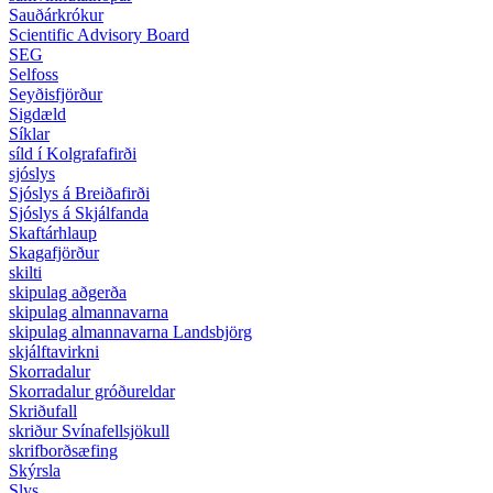
Sauðárkrókur
Scientific Advisory Board
SEG
Selfoss
Seyðisfjörður
Sigdæld
Síklar
síld í Kolgrafafirði
sjóslys
Sjóslys á Breiðafirði
Sjóslys á Skjálfanda
Skaftárhlaup
Skagafjörður
skilti
skipulag aðgerða
skipulag almannavarna
skipulag almannavarna Landsbjörg
skjálftavirkni
Skorradalur
Skorradalur gróðureldar
Skriðufall
skriður Svínafellsjökull
skrifborðsæfing
Skýrsla
Slys