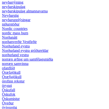
neyðarrýming
neyðarskipulag
neyðarskipulag almannavarna
Neyðarstig
neyðarupplýsingar
niðurstöður
Nordic countries
nordic mass burn
Norðanátt
norðanverðir Vestfirðir
Norðurland eystra
Norðurland eystra gróðureldar
norðurland vestra
norræn æfing um samfélagsmiðla
norræn samvinna
ofanflóð
Öræfajökull
Öræfjajökull
órofinn rekstur
öryggi
Öskufall
Öskufok
Öskumistur
Óveður
óvissustig