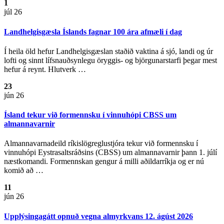
1
júl 26
Landhelgisgæsla Íslands fagnar 100 ára afmæli í dag
Í heila öld hefur Landhelgisgæslan staðið vaktina á sjó, landi og úr
lofti og sinnt lífsnauðsynlegu öryggis- og björgunarstarfi þegar mest
hefur á reynt. Hlutverk …
23
jún 26
Ísland tekur við formennsku í vinnuhópi CBSS um
almannavarnir
Almannavarnadeild ríkislögreglustjóra tekur við formennsku í
vinnuhópi Eystrasaltsráðsins (CBSS) um almannavarnir þann 1. júlí
næstkomandi. Formennskan gengur á milli aðildarríkja og er nú
komið að …
11
jún 26
Upplýsingagátt opnuð vegna almyrkvans 12. ágúst 2026