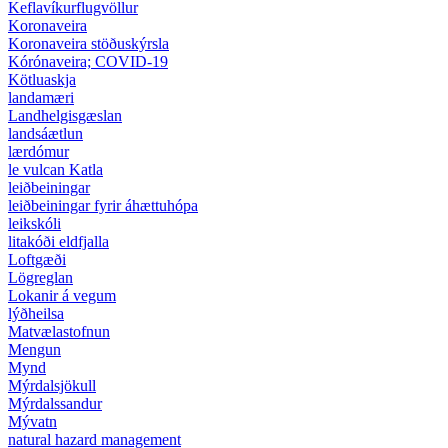
Keflavíkurflugvöllur
Koronaveira
Koronaveira stöðuskýrsla
Kórónaveira; COVID-19
Kötluaskja
landamæri
Landhelgisgæslan
landsáætlun
lærdómur
le vulcan Katla
leiðbeiningar
leiðbeiningar fyrir áhættuhópa
leikskóli
litakóði eldfjalla
Loftgæði
Lögreglan
Lokanir á vegum
lýðheilsa
Matvælastofnun
Mengun
Mynd
Mýrdalsjökull
Mýrdalssandur
Mývatn
natural hazard management