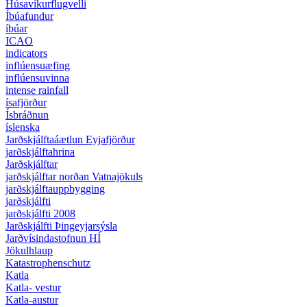
Húsavíkurflugvelli
Íbúafundur
íbúar
ICAO
indicators
inflúensuæfing
inflúensuvinna
intense rainfall
ísafjörður
Ísbráðnun
íslenska
Jarðskjálftaáætlun Eyjafjörður
jarðskjálftahrina
Jarðskjálftar
jarðskjálftar norðan Vatnajökuls
jarðskjálftauppbygging
jarðskjálfti
jarðskjálfti 2008
Jarðskjálfti Þingeyjarsýsla
Jarðvísindastofnun HÍ
Jökulhlaup
Katastrophenschutz
Katla
Katla- vestur
Katla-austur