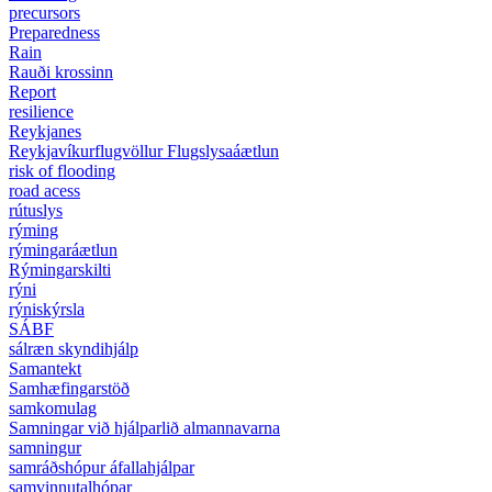
precursors
Preparedness
Rain
Rauði krossinn
Report
resilience
Reykjanes
Reykjavíkurflugvöllur Flugslysaáætlun
risk of flooding
road acess
rútuslys
rýming
rýmingaráætlun
Rýmingarskilti
rýni
rýniskýrsla
SÁBF
sálræn skyndihjálp
Samantekt
Samhæfingarstöð
samkomulag
Samningar við hjálparlið almannavarna
samningur
samráðshópur áfallahjálpar
samvinnutalhópar