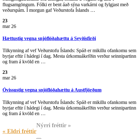
flugsamgöngum. Fólki er bent áað sýna varkárni og fylgjast með
veðurspám. Í morgun gaf Veðurstofa Íslands …
23
mar 26
Hættustig vegna snjóflóðahættu á Seyðisfirði
Tilkynning af vef Veðurstofu Íslands: Spáð er mikillu ofankomu sem
byrjar eftir í hádegi í dag. Mesta úrkomuákefðin verður seinnipartinn
og fram á kvöld en …
23
mar 26
Óvissustig vegna snjóflóðahættu á Austfjörðum
Tilkynning af vef Veðurstofu Íslands: Spáð er mikillu ofankomu sem
byrjar eftir í hádegi í dag. Mesta úrkomuákefðin verður seinnipartinn
og fram á kvöld en …
Nýrri fréttir »
« Eldri fréttir