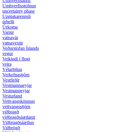
Umhverfisáhrif
Umhverfisstofnun
uncertainty phase
Upptakarennsli
úrhelli
Úrkoma
Varnir
vatnavár
vatnavextir
Veðurstofan Íslands
vegur
Veikindi í flugi
veira
Vélarbilun
Verkefnastjórn
Vestfirðir
Vestmannaeyjar
Vestmanneyjar
Vesturland
Vettvangskönnun
vettvangsstjórn
viðbragð
viðbragðsáætlanir
Viðbragðsáætlun
Viðbrögð