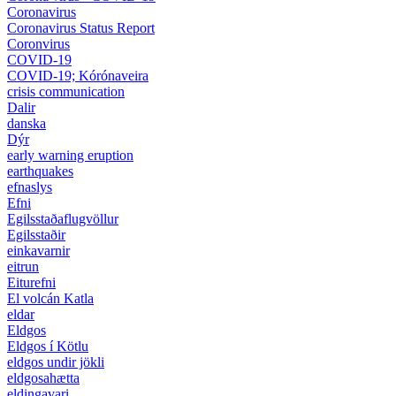
Coronavirus
Coronavirus Status Report
Coronvirus
COVID-19
COVID-19; Kórónaveira
crisis communication
Dalir
danska
Dýr
early warning eruption
earthquakes
efnaslys
Efni
Egilsstaðaflugvöllur
Egilsstaðir
einkavarnir
eitrun
Eiturefni
El volcán Katla
eldar
Eldgos
Eldgos í Kötlu
eldgos undir jökli
eldgosahætta
eldingavari