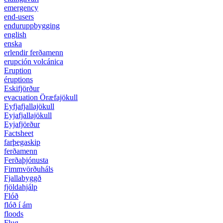
emergency
end-users
enduruppbygging
english
enska
erlendir ferðamenn
erupción volcánica
Eruption
éruptions
Eskifjörður
evacuation Öræfajökull
Eyfjafjallajökull
Eyjafjallajökull
Eyjafjörður
Factsheet
farþegaskip
ferðamenn
Ferðaþjónusta
Fimmvörðuháls
Fjallabyggð
fjöldahjálp
Flóð
flóð í ám
floods
Flug