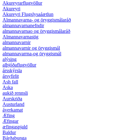
Akureyrarflugvöllur
Akureyri
Akureyri Flugslysaáætlun
Almannavarna- og öryggismálaráð
almannavarnanefndir
almannavarnao og öryggismálaráð
Almannavarnastig
almannavarnir
almannavarnir og öryggismál
almannavarrna-og öryggismál
alýsing
alþjóðaflugvöllur
ársskýrsla
ársyfirlit
Ash fall
Aska
aukið rennsli
Aurskriða
Austurland
áverkamat
Æfing
Æfingar
æfingaspjald
Baldur
Bárðabunga