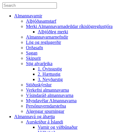
Almannavarnir
Alþjóðasamstarf
Merki Almannavarnadeildar ríkislögreglustjóra
Alþjóðleg merki
Almannavarnarnefndir
Lög og reglugerðir
Orðasafn
Sagan
Skipurit
Stig alvarleika
1. Óvissustig
2. Hættustig
3. Neyðarstig
Stöðuskýrslur
Verkefni almannavarna
Vísindaráð almannavarna
Myndavélar Almannavarna
Persónuverndarstefna
Algengar spurningar
Almannavá og áhætta
Aurskriður á Íslandi
Varnir og viðbúnaður