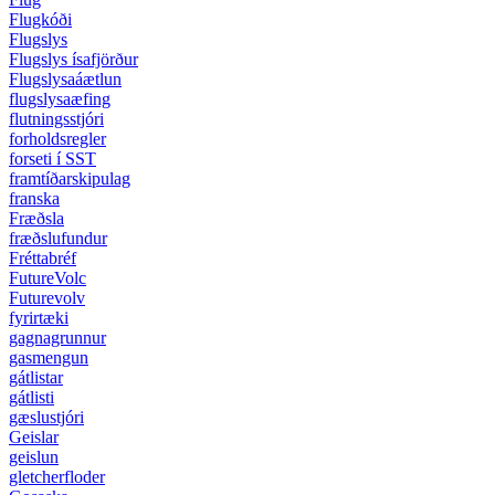
Flugkóði
Flugslys
Flugslys ísafjörður
Flugslysaáætlun
flugslysaæfing
flutningsstjóri
forholdsregler
forseti í SST
framtíðarskipulag
franska
Fræðsla
fræðslufundur
Fréttabréf
FutureVolc
Futurevolv
fyrirtæki
gagnagrunnur
gasmengun
gátlistar
gátlisti
gæslustjóri
Geislar
geislun
gletcherfloder