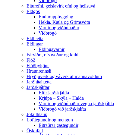
Viðbrögð
Eiturefni, geislavirk efni og heilsuvá
Eldgos
Enduruppbygging
Hekla, Katla og Grímsvötn
Varnir og viðbúnaður
Viðbrögð
Eldhætta
Eldingar
Eldingavarnir
Fárviðri, ofsaveður og kuldi
Flóð
Flóðbylgjur
Hraunrennsli
Hryðjuverk og váverk af mannavöldum
Jarðhitahætta
Jarðskjálftar
Eftir jarðskjálfta
Krjúpa – Skýla – Halda
Varnir og viðbúnaður vegna jarðskjálfta
Viðbrögð við jarðskjálfta
Jökulhlaup
Lofttegundir og mengun
Eitraðrar gastegundir
Öskufall