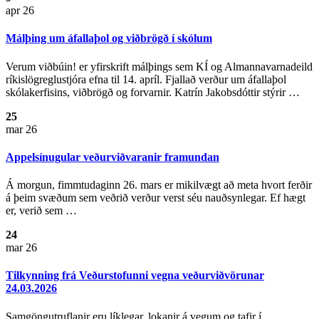
apr 26
Málþing um áfallaþol og viðbrögð í skólum
Verum viðbúin! er yfirskrift málþings sem KÍ og Almannavarnadeild
ríkislögreglustjóra efna til 14. apríl. Fjallað verður um áfallaþol
skólakerfisins, viðbrögð og forvarnir. Katrín Jakobsdóttir stýrir …
25
mar 26
Appelsínugular veðurviðvaranir framundan
Á morgun, fimmtudaginn 26. mars er mikilvægt að meta hvort ferðir
á þeim svæðum sem veðrið verður verst séu nauðsynlegar. Ef hægt
er, verið sem …
24
mar 26
Tilkynning frá Veðurstofunni vegna veðurviðvörunar
24.03.2026
Samgöngutruflanir eru líklegar, lokanir á vegum og tafir í