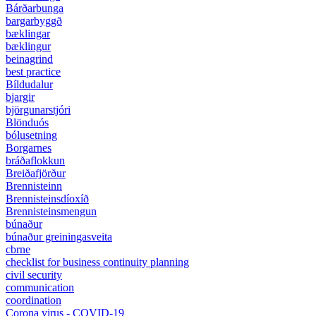
Bárðarbunga
bargarbyggð
bæklingar
bæklingur
beinagrind
best practice
Bíldudalur
bjargir
björgunarstjóri
Blönduós
bólusetning
Borgarnes
bráðaflokkun
Breiðafjörður
Brennisteinn
Brennisteinsdíoxíð
Brennisteinsmengun
búnaður
búnaður greiningasveita
cbrne
checklist for business continuity planning
civil security
communication
coordination
Corona virus - COVID-19