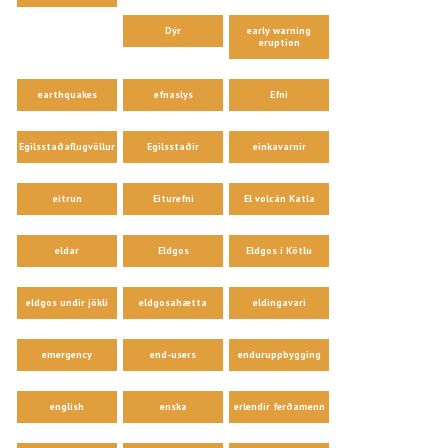
Dýr
early warning
eruption
earthquakes
efnaslys
Efni
Egilsstaðaflugvöllur
Egilsstaðir
einkavarnir
eitrun
Eiturefni
El volcán Katla
eldar
Eldgos
Eldgos í Kötlu
eldgos undir jökli
eldgosahætta
eldingavari
emergency
end-users
enduruppbygging
english
enska
erlendir ferðamenn