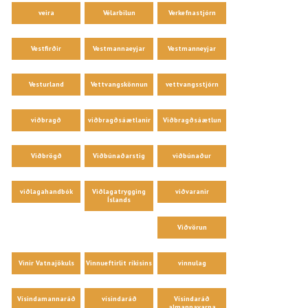
veira
Vélarbilun
Verkefnastjórn
Vestfirðir
Vestmannaeyjar
Vestmanneyjar
Vesturland
Vettvangskönnun
vettvangsstjórn
viðbragð
viðbragðsáætlanir
Viðbragðsáætlun
Viðbrögð
Viðbúnaðarstig
viðbúnaður
viðlagahandbók
Viðlagatrygging
viðvaranir
Íslands
Viðvörun
Vinir Vatnajökuls
Vinnueftirlit ríkisins
vinnulag
Vísindamannaráð
vísindaráð
Vísindaráð
almannavarna