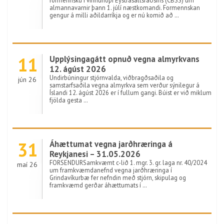
formennsku í vinnuhópi Eystrasaltsráðsins (CBSS) um
almannavarnir þann 1. júlí næstkomandi. Formennskan
gengur á milli aðildarríkja og er nú komið að …
11
Upplýsingagátt opnuð vegna almyrkvans
12. ágúst 2026
Undirbúningur stjórnvalda, viðbragðsaðila og
jún 26
samstarfsaðila vegna almyrkva sem verður sýnilegur á
Íslandi 12. ágúst 2026 er í fullum gangi. Búist er við miklum
fjölda gesta …
31
Áhættumat vegna jarðhræringa á
Reykjanesi – 31.05.2026
FORSENDURSamkvæmt c-lið 1. mgr. 3. gr. laga nr. 40/2024
maí 26
um framkvæmdanefnd vegna jarðhræringa í
Grindavíkurbæ fer nefndin með stjórn, skipulag og
framkvæmd gerðar áhættumats í …