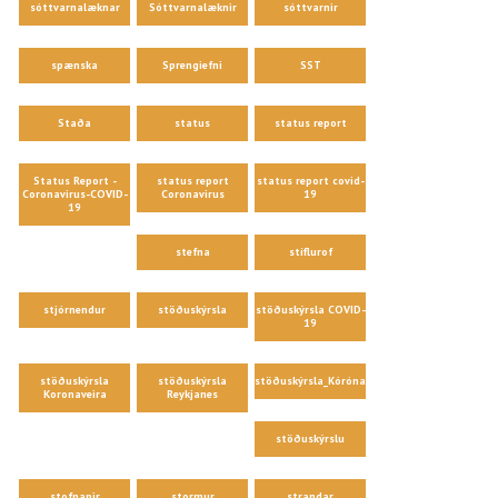
sóttvarnalæknar
Sóttvarnalæknir
sóttvarnir
spænska
Sprengiefni
SST
Staða
status
status report
Status Report -
status report
status report covid-
Coronavirus-COVID-
Coronavirus
19
19
stefna
stíflurof
stjórnendur
stöðuskýrsla
stöðuskýrsla COVID-
19
stöðuskýrsla
stöðuskýrsla
stöðuskýrsla_Kórónaveira
Koronaveira
Reykjanes
stöðuskýrslu
stofnanir
stormur
strandar