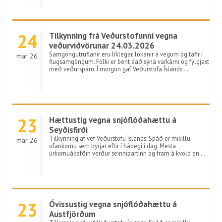
24
Tilkynning frá Veðurstofunni vegna
veðurviðvörunar 24.03.2026
Samgöngutruflanir eru líklegar, lokanir á vegum og tafir í
mar 26
flugsamgöngum. Fólki er bent áað sýna varkárni og fylgjast
með veðurspám. Í morgun gaf Veðurstofa Íslands …
23
Hættustig vegna snjóflóðahættu á
Seyðisfirði
Tilkynning af vef Veðurstofu Íslands: Spáð er mikillu
mar 26
ofankomu sem byrjar eftir í hádegi í dag. Mesta
úrkomuákefðin verður seinnipartinn og fram á kvöld en …
23
Óvissustig vegna snjóflóðahættu á
Austfjörðum