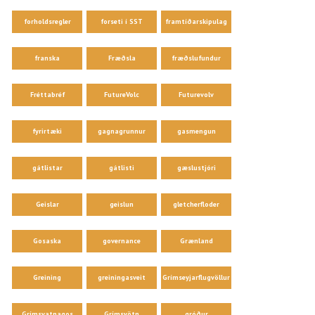
forholdsregler
forseti í SST
framtíðarskipulag
franska
Fræðsla
fræðslufundur
Fréttabréf
FutureVolc
Futurevolv
fyrirtæki
gagnagrunnur
gasmengun
gátlistar
gátlisti
gæslustjóri
Geislar
geislun
gletcherfloder
Gosaska
governance
Grænland
Greining
greiningasveit
Grímseyjarflugvöllur
Grímsvatnagos
Grímsvötn
gróður