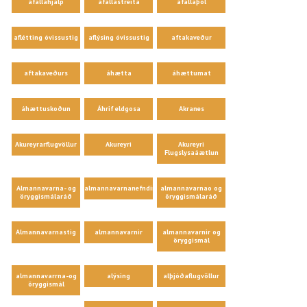
áfallahjálp
áfallastreita
áfallaþol
aflétting óvissustig
aflýsing óvissustig
aftakaveður
aftakaveðurs
áhætta
áhættumat
áhættuskoðun
Áhrif eldgosa
Akranes
Akureyrarflugvöllur
Akureyri
Akureyri
Flugslysaáætlun
Almannavarna- og
almannavarnanefndir
almannavarnao og
öryggismálaráð
öryggismálaráð
Almannavarnastig
almannavarnir
almannavarnir og
öryggismál
almannavarrna-og
alýsing
alþjóðaflugvöllur
öryggismál