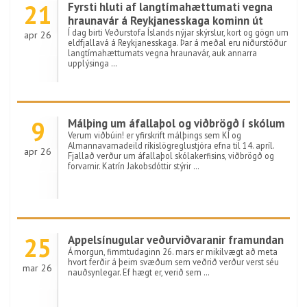
21
Fyrsti hluti af langtímahættumati vegna
hraunavár á Reykjanesskaga kominn út
Í dag birti Veðurstofa Íslands nýjar skýrslur, kort og gögn um
apr 26
eldfjallavá á Reykjanesskaga. Þar á meðal eru niðurstöður
langtímahættumats vegna hraunavár, auk annarra
upplýsinga …
9
Málþing um áfallaþol og viðbrögð í skólum
Verum viðbúin! er yfirskrift málþings sem KÍ og
Almannavarnadeild ríkislögreglustjóra efna til 14. apríl.
apr 26
Fjallað verður um áfallaþol skólakerfisins, viðbrögð og
forvarnir. Katrín Jakobsdóttir stýrir …
25
Appelsínugular veðurviðvaranir framundan
Á morgun, fimmtudaginn 26. mars er mikilvægt að meta
hvort ferðir á þeim svæðum sem veðrið verður verst séu
mar 26
nauðsynlegar. Ef hægt er, verið sem …