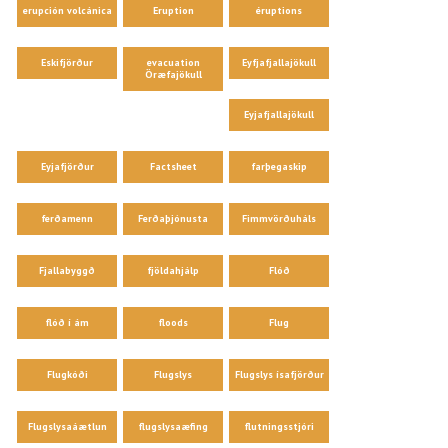
erupción volcánica
Eruption
éruptions
Eskifjörður
evacuation
Eyfjafjallajökull
Öræfajökull
Eyjafjallajökull
Eyjafjörður
Factsheet
farþegaskip
ferðamenn
Ferðaþjónusta
Fimmvörðuháls
Fjallabyggð
fjöldahjálp
Flóð
flóð í ám
floods
Flug
Flugkóði
Flugslys
Flugslys ísafjörður
Flugslysaáætlun
flugslysaæfing
flutningsstjóri