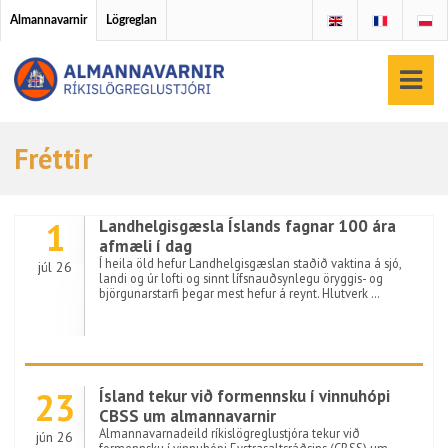
Almannavarnir
Lögreglan
Fréttir
1
Landhelgisgæsla Íslands fagnar 100 ára
afmæli í dag
Í heila öld hefur Landhelgisgæslan staðið vaktina á sjó,
júl 26
landi og úr lofti og sinnt lífsnauðsynlegu öryggis- og
björgunarstarfi þegar mest hefur á reynt. Hlutverk …
23
Ísland tekur við formennsku í vinnuhópi
CBSS um almannavarnir
Almannavarnadeild ríkislögreglustjóra tekur við
jún 26