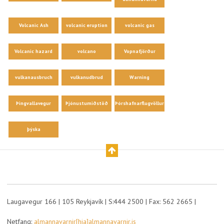
Volcanic Ash
volcanic eruption
volcanic gas
Volcanic hazard
volcano
Vopnafjörður
vulkanausbruch
vulkanudbrud
Warning
Þingvallavegur
Þjónustumiðstöð
Þórshafnarflugvöllur
þýska
Laugavegur 166 | 105 Reykjavík | S:444 2500 | Fax: 562 2665 |
Netfang:
almannavarnir[hja]almannavarnir.is