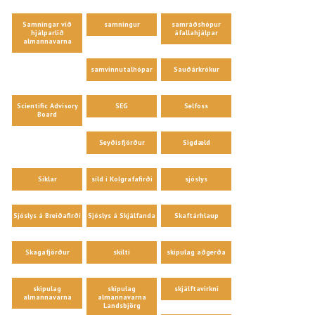
Samningar við
samningur
samráðshópur
hjálparlið
áfallahjálpar
almannavarna
samvinnutalhópar
Sauðárkrókur
Scientific Advisory
SEG
Selfoss
Board
Seyðisfjörður
Sigdæld
Síklar
síld í Kolgrafafirði
sjóslys
Sjóslys á Breiðafirði
Sjóslys á Skjálfanda
Skaftárhlaup
Skagafjörður
skilti
skipulag aðgerða
skipulag
skipulag
skjálftavirkni
almannavarna
almannavarna
Landsbjörg