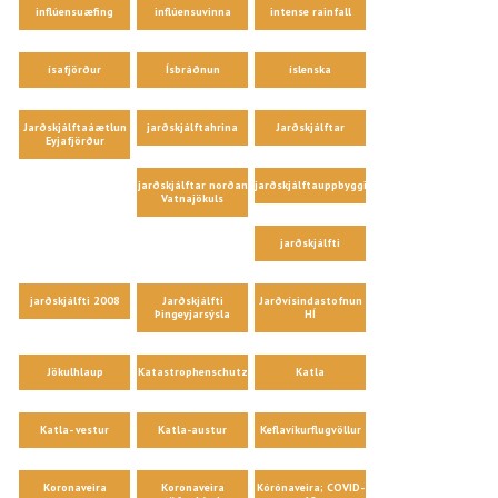
inflúensuæfing
inflúensuvinna
intense rainfall
ísafjörður
Ísbráðnun
íslenska
Jarðskjálftaáætlun
jarðskjálftahrina
Jarðskjálftar
Eyjafjörður
jarðskjálftar norðan
jarðskjálftauppbygging
Vatnajökuls
jarðskjálfti
jarðskjálfti 2008
Jarðskjálfti
Jarðvísindastofnun
Þingeyjarsýsla
HÍ
Jökulhlaup
Katastrophenschutz
Katla
Katla- vestur
Katla-austur
Keflavíkurflugvöllur
Koronaveira
Koronaveira
Kórónaveira; COVID-