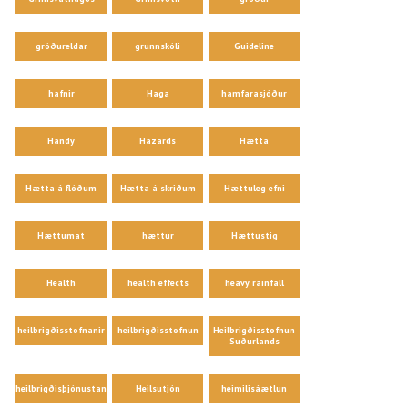
gróðureldar
grunnskóli
Guideline
hafnir
Haga
hamfarasjóður
Handy
Hazards
Hætta
Hætta á flóðum
Hætta á skriðum
Hættuleg efni
Hættumat
hættur
Hættustig
Health
health effects
heavy rainfall
heilbrigðisstofnanir
heilbrigðisstofnun
Heilbrigðisstofnun
Suðurlands
heilbrigðisþjónustan
Heilsutjón
heimilisáætlun