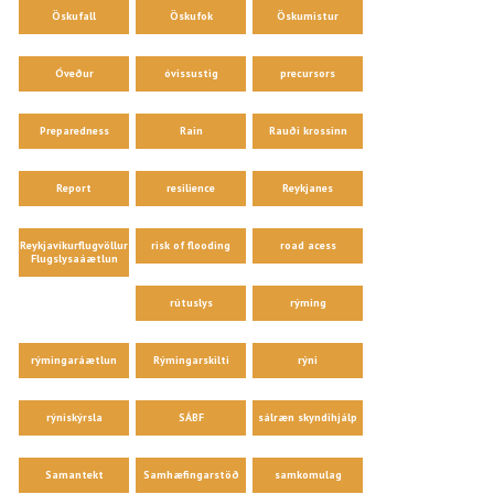
Öskufall
Öskufok
Öskumistur
Óveður
óvissustig
precursors
Preparedness
Rain
Rauði krossinn
Report
resilience
Reykjanes
Reykjavíkurflugvöllur
risk of flooding
road acess
Flugslysaáætlun
rútuslys
rýming
rýmingaráætlun
Rýmingarskilti
rýni
rýniskýrsla
SÁBF
sálræn skyndihjálp
Samantekt
Samhæfingarstöð
samkomulag