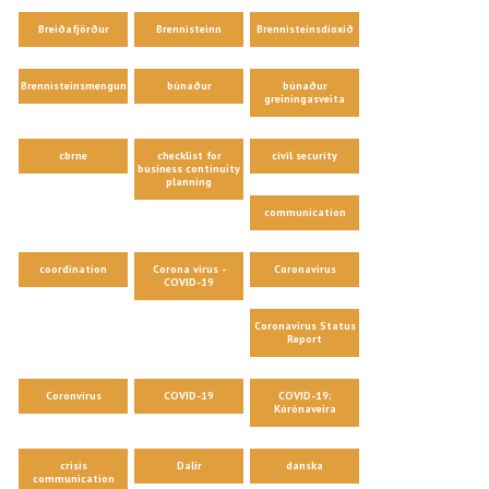
Breiðafjörður
Brennisteinn
Brennisteinsdíoxíð
Brennisteinsmengun
búnaður
búnaður
greiningasveita
cbrne
checklist for
civil security
business continuity
planning
communication
coordination
Corona virus -
Coronavirus
COVID-19
Coronavirus Status
Report
Coronvirus
COVID-19
COVID-19;
Kórónaveira
crisis
Dalir
danska
communication