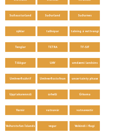
Suðausturland
Suðurland
Suðurnes
sýklar
talhópar
talning á vettvangi
Tenglar
TETRA
TF-SIF
Tillögur
UAV
umdæmi landsins
Umhverfisáhrif
Umhverfisstofnun
uncertainty phase
Upptakarennsli
úrhelli
Úrkoma
Varnir
vatnavár
vatnavextir
Veðurstofan Íslands
vegur
Veikindi í flugi