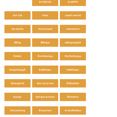
ársskýrsla
ársyfirlit
Ash fall
Aska
aukið rennsli
Aurskriða
Austurland
áverkamat
Æfing
Æfingar
æfingaspjald
Baldur
Bárðabunga
Bárðarbunga
bargarbyggð
bæklingar
bæklingur
beinagrind
best practice
Bíldudalur
bjargir
björgunarstjóri
Blönduós
bólusetning
Borgarnes
bráðaflokkun