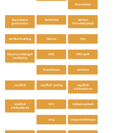
Skorradalur
Skorradalur
Skriðufall
skriður
gróðureldar
Svínafellsjökull
skrifborðsæfing
Skýrsla
Slys
Slysavarnafélagið
SMS
SMS-kerfi
Landbjörg
Snæfellsnes
sniðmát
snjóflóð
snjóflóð rýming
snjóflóð
stöðuskúrsla
snjóflóð
SO2
Sólheimajökull
stöðuskýrsla
sorg
sorgarstuðningur