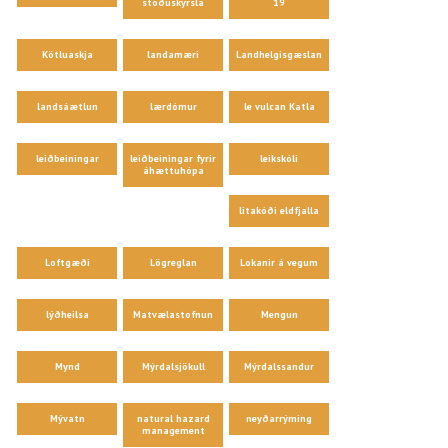
stöðuskýrsla
19
Kötluaskja
landamæri
Landhelgisgæslan
landsáætlun
lærdómur
le vulcan Katla
leiðbeiningar
leiðbeiningar fyrir
leikskóli
áhættuhópa
litakóði eldfjalla
Loftgæði
Lögreglan
Lokanir á vegum
lýðheilsa
Matvælastofnun
Mengun
Mynd
Mýrdalsjökull
Mýrdalssandur
Mývatn
natural hazard
neyðarrýming
management