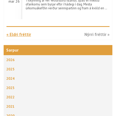
Tilkynning af vef Veðurstofu Íslands: Spáð er mikillu
mar 26
ofankomu sem byrjar eftir í hádegi í dag. Mesta
úrkomuákefðin verður seinnipartinn og fram á kvöld en …
« Eldri fréttir
Nýrri fréttir »
Sarpur
2026
2025
2024
2023
2022
2021
2020