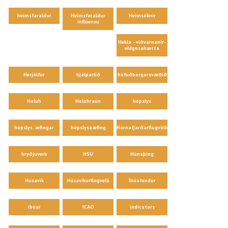
heimsfaraldur
Heimsfaraldur
Heimsóknir
inflúensu
Hekla - viðvarnanir-
eldgosahætta
Herjólfur
hjálparlið
höfuðborgarsvæðið
Holuh
Holuhraun
hópslys
hópslys. æfingar
hópslysaæfing
Hornafjarðarflugvöllur
hryðjuverk
HSU
Húnaþing
Húsavík
Húsavíkurflugvelli
Íbúafundur
íbúar
ICAO
indicators