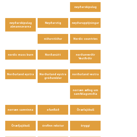
neyðarskipulag
neyðarskipulag
Neyðarstig
neyðarupplýsingar
almannavarna
niðurstöður
Nordic countries
nordic mass burn
Norðanátt
norðanverðir
Vestfirðir
Norðurland eystra
Norðurland eystra
norðurland vestra
gróðureldar
norræn æfing um
samfélagsmiðla
norræn samvinna
ofanflóð
Öræfajökull
Öræfjajökull
órofinn rekstur
öryggi