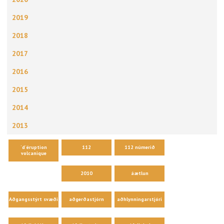
2019
2018
2017
2016
2015
2014
2013
´d´éruption
112
112 númerið
volcanique
2010
áætlun
Aðgangsstýrt svæði
aðgerðastjórn
aðhlynningarstjóri