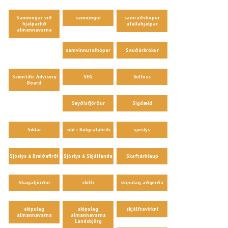
Samningar við
samningur
samráðshópur
hjálparlið
áfallahjálpar
almannavarna
samvinnutalhópar
Sauðárkrókur
Scientific Advisory
SEG
Selfoss
Board
Seyðisfjörður
Sigdæld
Síklar
síld í Kolgrafafirði
sjóslys
Sjóslys á Breiðafirði
Sjóslys á Skjálfanda
Skaftárhlaup
Skagafjörður
skilti
skipulag aðgerða
skipulag
skipulag
skjálftavirkni
almannavarna
almannavarna
Landsbjörg