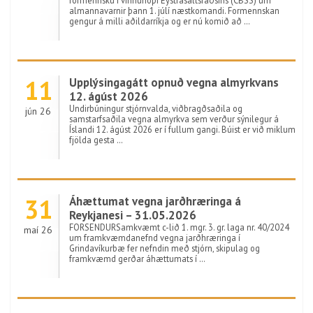
formennsku í vinnuhópi Eystrasaltsráðsins (CBSS) um
almannavarnir þann 1. júlí næstkomandi. Formennskan
gengur á milli aðildarríkja og er nú komið að …
11
Upplýsingagátt opnuð vegna almyrkvans
12. ágúst 2026
Undirbúningur stjórnvalda, viðbragðsaðila og
jún 26
samstarfsaðila vegna almyrkva sem verður sýnilegur á
Íslandi 12. ágúst 2026 er í fullum gangi. Búist er við miklum
fjölda gesta …
31
Áhættumat vegna jarðhræringa á
Reykjanesi – 31.05.2026
FORSENDURSamkvæmt c-lið 1. mgr. 3. gr. laga nr. 40/2024
maí 26
um framkvæmdanefnd vegna jarðhræringa í
Grindavíkurbæ fer nefndin með stjórn, skipulag og
framkvæmd gerðar áhættumats í …