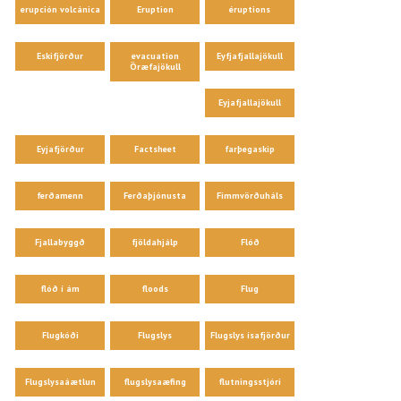
erupción volcánica
Eruption
éruptions
Eskifjörður
evacuation
Eyfjafjallajökull
Öræfajökull
Eyjafjallajökull
Eyjafjörður
Factsheet
farþegaskip
ferðamenn
Ferðaþjónusta
Fimmvörðuháls
Fjallabyggð
fjöldahjálp
Flóð
flóð í ám
floods
Flug
Flugkóði
Flugslys
Flugslys ísafjörður
Flugslysaáætlun
flugslysaæfing
flutningsstjóri