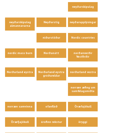
neyðarskipulag
neyðarskipulag
Neyðarstig
neyðarupplýsingar
almannavarna
niðurstöður
Nordic countries
nordic mass burn
Norðanátt
norðanverðir
Vestfirðir
Norðurland eystra
Norðurland eystra
norðurland vestra
gróðureldar
norræn æfing um
samfélagsmiðla
norræn samvinna
ofanflóð
Öræfajökull
Öræfjajökull
órofinn rekstur
öryggi