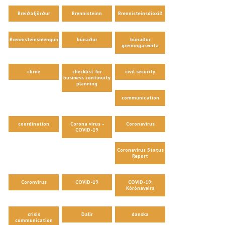
Breiðafjörður
Brennisteinn
Brennisteinsdíoxíð
Brennisteinsmengun
búnaður
búnaður
greiningasveita
cbrne
checklist for
civil security
business continuity
planning
communication
coordination
Corona virus -
Coronavirus
COVID-19
Coronavirus Status
Report
Coronvirus
COVID-19
COVID-19;
Kórónaveira
crisis
Dalir
danska
communication