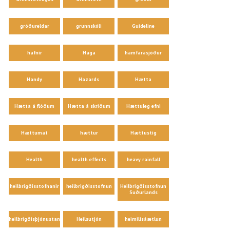
gróðureldar
grunnskóli
Guideline
hafnir
Haga
hamfarasjóður
Handy
Hazards
Hætta
Hætta á flóðum
Hætta á skriðum
Hættuleg efni
Hættumat
hættur
Hættustig
Health
health effects
heavy rainfall
heilbrigðisstofnanir
heilbrigðisstofnun
Heilbrigðisstofnun
Suðurlands
heilbrigðisþjónustan
Heilsutjón
heimilisáætlun