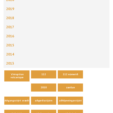
2019
2018
2017
2016
2015
2014
2013
´d´éruption
112
112 númerið
volcanique
2010
áætlun
Aðgangsstýrt svæði
aðgerðastjórn
aðhlynningarstjóri