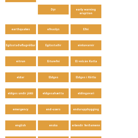
Dýr
early warning
eruption
earthquakes
efnaslys
Efni
Egilsstaðaflugvöllur
Egilsstaðir
einkavarnir
eitrun
Eiturefni
El volcán Katla
eldar
Eldgos
Eldgos í Kötlu
eldgos undir jökli
eldgosahætta
eldingavari
emergency
end-users
enduruppbygging
english
enska
erlendir ferðamenn