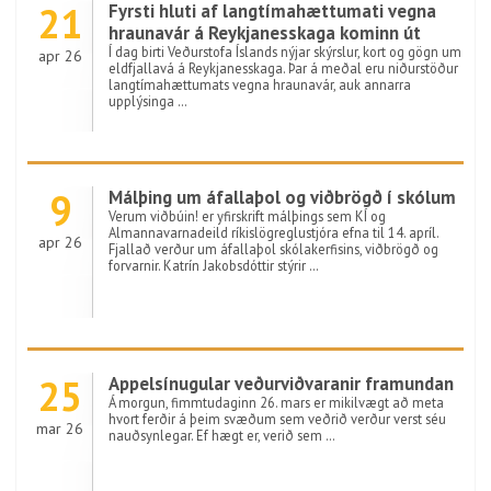
21
Fyrsti hluti af langtímahættumati vegna
hraunavár á Reykjanesskaga kominn út
Í dag birti Veðurstofa Íslands nýjar skýrslur, kort og gögn um
apr 26
eldfjallavá á Reykjanesskaga. Þar á meðal eru niðurstöður
langtímahættumats vegna hraunavár, auk annarra
upplýsinga …
9
Málþing um áfallaþol og viðbrögð í skólum
Verum viðbúin! er yfirskrift málþings sem KÍ og
Almannavarnadeild ríkislögreglustjóra efna til 14. apríl.
apr 26
Fjallað verður um áfallaþol skólakerfisins, viðbrögð og
forvarnir. Katrín Jakobsdóttir stýrir …
25
Appelsínugular veðurviðvaranir framundan
Á morgun, fimmtudaginn 26. mars er mikilvægt að meta
hvort ferðir á þeim svæðum sem veðrið verður verst séu
mar 26
nauðsynlegar. Ef hægt er, verið sem …