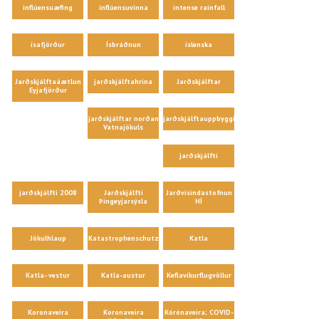
inflúensuæfing
inflúensuvinna
intense rainfall
ísafjörður
Ísbráðnun
íslenska
Jarðskjálftaáætlun
jarðskjálftahrina
Jarðskjálftar
Eyjafjörður
jarðskjálftar norðan
jarðskjálftauppbygging
Vatnajökuls
jarðskjálfti
jarðskjálfti 2008
Jarðskjálfti
Jarðvísindastofnun
Þingeyjarsýsla
HÍ
Jökulhlaup
Katastrophenschutz
Katla
Katla- vestur
Katla-austur
Keflavíkurflugvöllur
Koronaveira
Koronaveira
Kórónaveira; COVID-