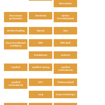
Skorradalur
Skorradalur
Skriðufall
skriður
gróðureldar
Svínafellsjökull
skrifborðsæfing
Skýrsla
Slys
Slysavarnafélagið
SMS
SMS-kerfi
Landbjörg
Snæfellsnes
sniðmát
snjóflóð
snjóflóð rýming
snjóflóð
stöðuskúrsla
snjóflóð
SO2
Sólheimajökull
stöðuskýrsla
sorg
sorgarstuðningur