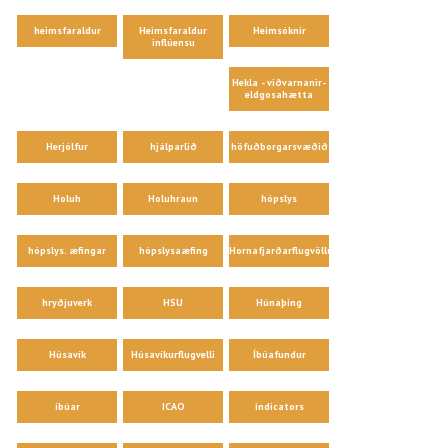
heimsfaraldur
Heimsfaraldur
Heimsóknir
inflúensu
Hekla - viðvarnanir-
eldgosahætta
Herjólfur
hjálparlið
höfuðborgarsvæðið
Holuh
Holuhraun
hópslys
hópslys. æfingar
hópslysaæfing
Hornafjarðarflugvöllur
hryðjuverk
HSU
Húnaþing
Húsavík
Húsavíkurflugvelli
Íbúafundur
íbúar
ICAO
indicators