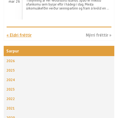
Tilkynning af vef Veðurstofu Íslands: Spáð er mikillu
mar 26
ofankomu sem byrjar eftir í hádegi í dag. Mesta
úrkomuákefðin verður seinnipartinn og fram á kvöld en …
« Eldri fréttir
Nýrri fréttir »
Sarpur
2026
2025
2024
2023
2022
2021
2020