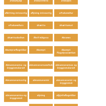
áfallahjálp
áfallastreita
áfallaþol
aflétting óvissustig
aflýsing óvissustig
aftakaveður
aftakaveðurs
áhætta
áhættumat
áhættuskoðun
Áhrif eldgosa
Akranes
Akureyrarflugvöllur
Akureyri
Akureyri
Flugslysaáætlun
Almannavarna- og
almannavarnanefndir
almannavarnao og
öryggismálaráð
öryggismálaráð
Almannavarnastig
almannavarnir
almannavarnir og
öryggismál
almannavarrna-og
alýsing
alþjóðaflugvöllur
öryggismál