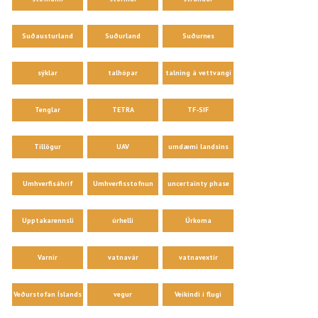
Suðausturland
Suðurland
Suðurnes
sýklar
talhópar
talning á vettvangi
Tenglar
TETRA
TF-SIF
Tillögur
UAV
umdæmi landsins
Umhverfisáhrif
Umhverfisstofnun
uncertainty phase
Upptakarennsli
úrhelli
Úrkoma
Varnir
vatnavár
vatnavextir
Veðurstofan Íslands
vegur
Veikindi í flugi