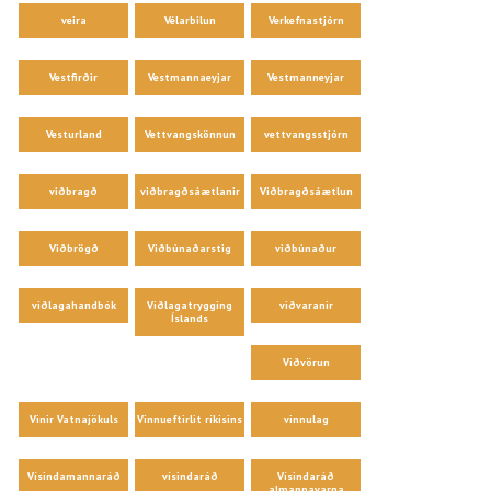
veira
Vélarbilun
Verkefnastjórn
Vestfirðir
Vestmannaeyjar
Vestmanneyjar
Vesturland
Vettvangskönnun
vettvangsstjórn
viðbragð
viðbragðsáætlanir
Viðbragðsáætlun
Viðbrögð
Viðbúnaðarstig
viðbúnaður
viðlagahandbók
Viðlagatrygging
viðvaranir
Íslands
Viðvörun
Vinir Vatnajökuls
Vinnueftirlit ríkisins
vinnulag
Vísindamannaráð
vísindaráð
Vísindaráð
almannavarna