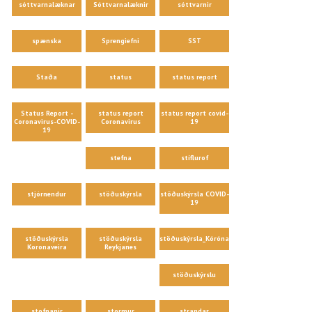
sóttvarnalæknar
Sóttvarnalæknir
sóttvarnir
spænska
Sprengiefni
SST
Staða
status
status report
Status Report -
status report
status report covid-
Coronavirus-COVID-
Coronavirus
19
19
stefna
stíflurof
stjórnendur
stöðuskýrsla
stöðuskýrsla COVID-
19
stöðuskýrsla
stöðuskýrsla
stöðuskýrsla_Kórónaveira
Koronaveira
Reykjanes
stöðuskýrslu
stofnanir
stormur
strandar