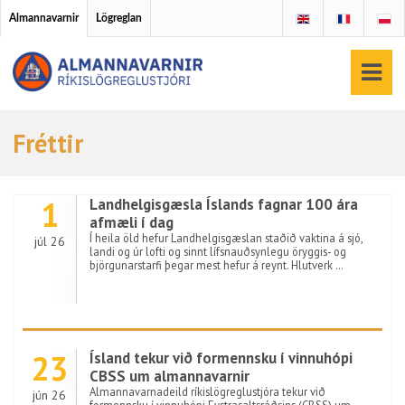
Almannavarnir
Lögreglan
Fréttir
1
Landhelgisgæsla Íslands fagnar 100 ára
afmæli í dag
Í heila öld hefur Landhelgisgæslan staðið vaktina á sjó,
júl 26
landi og úr lofti og sinnt lífsnauðsynlegu öryggis- og
björgunarstarfi þegar mest hefur á reynt. Hlutverk …
23
Ísland tekur við formennsku í vinnuhópi
CBSS um almannavarnir
Almannavarnadeild ríkislögreglustjóra tekur við
jún 26