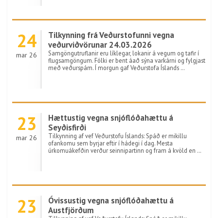
24
Tilkynning frá Veðurstofunni vegna
veðurviðvörunar 24.03.2026
Samgöngutruflanir eru líklegar, lokanir á vegum og tafir í
mar 26
flugsamgöngum. Fólki er bent áað sýna varkárni og fylgjast
með veðurspám. Í morgun gaf Veðurstofa Íslands …
23
Hættustig vegna snjóflóðahættu á
Seyðisfirði
Tilkynning af vef Veðurstofu Íslands: Spáð er mikillu
mar 26
ofankomu sem byrjar eftir í hádegi í dag. Mesta
úrkomuákefðin verður seinnipartinn og fram á kvöld en …
23
Óvissustig vegna snjóflóðahættu á
Austfjörðum