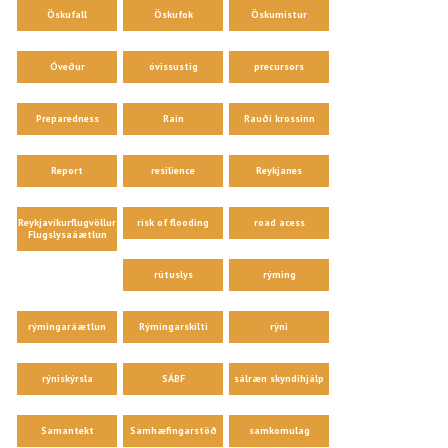
Öskufall
Öskufok
Öskumistur
Óveður
óvissustig
precursors
Preparedness
Rain
Rauði krossinn
Report
resilience
Reykjanes
Reykjavíkurflugvöllur
risk of flooding
road acess
Flugslysaáætlun
rútuslys
rýming
rýmingaráætlun
Rýmingarskilti
rýni
rýniskýrsla
SÁBF
sálræn skyndihjálp
Samantekt
Samhæfingarstöð
samkomulag