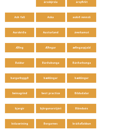
ársskýrsla
ársyfirlit
Ash fall
Aska
aukið rennsli
Aurskriða
Austurland
áverkamat
Æfing
Æfingar
æfingaspjald
Baldur
Bárðabunga
Bárðarbunga
bargarbyggð
bæklingar
bæklingur
beinagrind
best practice
Bíldudalur
bjargir
björgunarstjóri
Blönduós
bólusetning
Borgarnes
bráðaflokkun