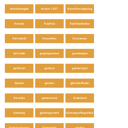
forholdsregler
forseti í SST
framtíðarskipulag
franska
Fræðsla
fræðslufundur
Fréttabréf
FutureVolc
Futurevolv
fyrirtæki
gagnagrunnur
gasmengun
gátlistar
gátlisti
gæslustjóri
Geislar
geislun
gletcherfloder
Gosaska
governance
Grænland
Greining
greiningasveit
Grímseyjarflugvöllur
Grímsvatnagos
Grímsvötn
gróður