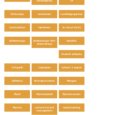
stöðuskýrsla
19
Kötluaskja
landamæri
Landhelgisgæslan
landsáætlun
lærdómur
le vulcan Katla
leiðbeiningar
leiðbeiningar fyrir
leikskóli
áhættuhópa
litakóði eldfjalla
Loftgæði
Lögreglan
Lokanir á vegum
lýðheilsa
Matvælastofnun
Mengun
Mynd
Mýrdalsjökull
Mýrdalssandur
Mývatn
natural hazard
neyðarrýming
management