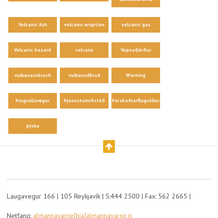
Volcanic Ash
volcanic eruption
volcanic gas
Volcanic hazard
volcano
Vopnafjörður
vulkanausbruch
vulkanudbrud
Warning
Þingvallavegur
Þjónustumiðstöð
Þórshafnarflugvöllur
þýska
Laugavegur 166 | 105 Reykjavík | S:444 2500 | Fax: 562 2665 |
Netfang:
almannavarnir[hja]almannavarnir.is