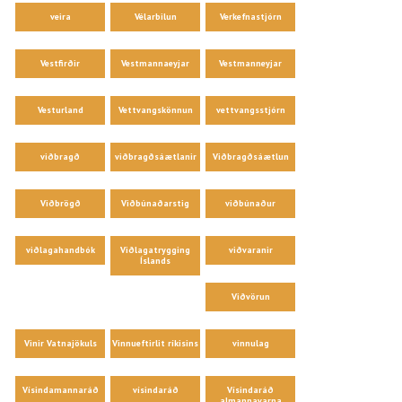
veira
Vélarbilun
Verkefnastjórn
Vestfirðir
Vestmannaeyjar
Vestmanneyjar
Vesturland
Vettvangskönnun
vettvangsstjórn
viðbragð
viðbragðsáætlanir
Viðbragðsáætlun
Viðbrögð
Viðbúnaðarstig
viðbúnaður
viðlagahandbók
Viðlagatrygging
viðvaranir
Íslands
Viðvörun
Vinir Vatnajökuls
Vinnueftirlit ríkisins
vinnulag
Vísindamannaráð
vísindaráð
Vísindaráð
almannavarna