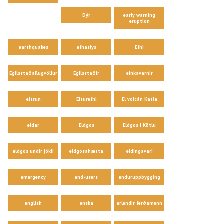
Dýr
early warning
eruption
earthquakes
efnaslys
Efni
Egilsstaðaflugvöllur
Egilsstaðir
einkavarnir
eitrun
Eiturefni
El volcán Katla
eldar
Eldgos
Eldgos í Kötlu
eldgos undir jökli
eldgosahætta
eldingavari
emergency
end-users
enduruppbygging
english
enska
erlendir ferðamenn