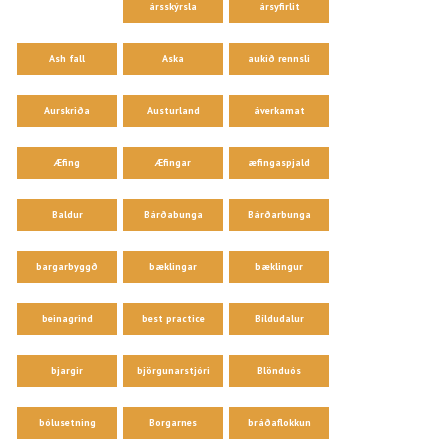
ársskýrsla
ársyfirlit
Ash fall
Aska
aukið rennsli
Aurskriða
Austurland
áverkamat
Æfing
Æfingar
æfingaspjald
Baldur
Bárðabunga
Bárðarbunga
bargarbyggð
bæklingar
bæklingur
beinagrind
best practice
Bíldudalur
bjargir
björgunarstjóri
Blönduós
bólusetning
Borgarnes
bráðaflokkun