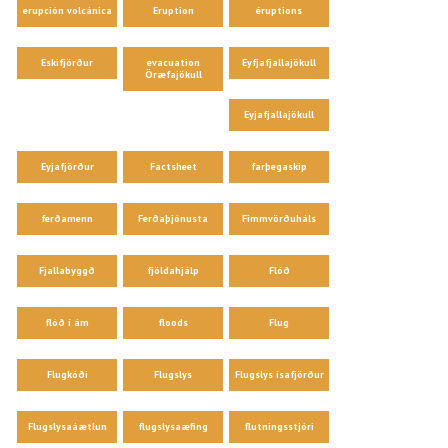
erupción volcánica
Eruption
éruptions
Eskifjörður
evacuation
Eyfjafjallajökull
Öræfajökull
Eyjafjallajökull
Eyjafjörður
Factsheet
farþegaskip
ferðamenn
Ferðaþjónusta
Fimmvörðuháls
Fjallabyggð
fjöldahjálp
Flóð
flóð í ám
floods
Flug
Flugkóði
Flugslys
Flugslys ísafjörður
Flugslysaáætlun
flugslysaæfing
flutningsstjóri