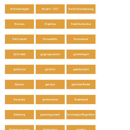
forholdsregler
forseti í SST
framtíðarskipulag
franska
Fræðsla
fræðslufundur
Fréttabréf
FutureVolc
Futurevolv
fyrirtæki
gagnagrunnur
gasmengun
gátlistar
gátlisti
gæslustjóri
Geislar
geislun
gletcherfloder
Gosaska
governance
Grænland
Greining
greiningasveit
Grímseyjarflugvöllur
Grímsvatnagos
Grímsvötn
gróður