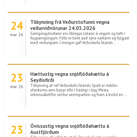
24
Tilkynning frá Veðurstofunni vegna
veðurviðvörunar 24.03.2026
Samgöngutruflanir eru líklegar, lokanir á vegum og tafir í
mar 26
flugsamgöngum. Fólki er bent áað sýna varkárni og fylgjast
með veðurspám. Í morgun gaf Veðurstofa Íslands …
23
Hættustig vegna snjóflóðahættu á
Seyðisfirði
Tilkynning af vef Veðurstofu Íslands: Spáð er mikillu
mar 26
ofankomu sem byrjar eftir í hádegi í dag. Mesta
úrkomuákefðin verður seinnipartinn og fram á kvöld en …
23
Óvissustig vegna snjóflóðahættu á
Austfjörðum