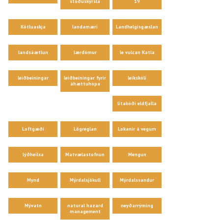
stöðuskýrsla
19
Kötluaskja
landamæri
Landhelgisgæslan
landsáætlun
lærdómur
le vulcan Katla
leiðbeiningar
leiðbeiningar fyrir
leikskóli
áhættuhópa
litakóði eldfjalla
Loftgæði
Lögreglan
Lokanir á vegum
lýðheilsa
Matvælastofnun
Mengun
Mynd
Mýrdalsjökull
Mýrdalssandur
Mývatn
natural hazard
neyðarrýming
management