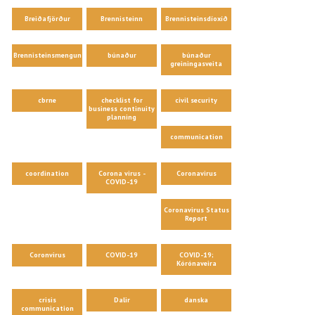
Breiðafjörður
Brennisteinn
Brennisteinsdíoxíð
Brennisteinsmengun
búnaður
búnaður
greiningasveita
cbrne
checklist for
civil security
business continuity
planning
communication
coordination
Corona virus -
Coronavirus
COVID-19
Coronavirus Status
Report
Coronvirus
COVID-19
COVID-19;
Kórónaveira
crisis
Dalir
danska
communication