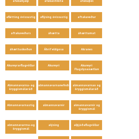
áfallahjálp
áfallastreita
áfallaþol
aflétting óvissustig
aflýsing óvissustig
aftakaveður
aftakaveðurs
áhætta
áhættumat
áhættuskoðun
Áhrif eldgosa
Akranes
Akureyrarflugvöllur
Akureyri
Akureyri
Flugslysaáætlun
Almannavarna- og
almannavarnanefndir
almannavarnao og
öryggismálaráð
öryggismálaráð
Almannavarnastig
almannavarnir
almannavarnir og
öryggismál
almannavarrna-og
alýsing
alþjóðaflugvöllur
öryggismál