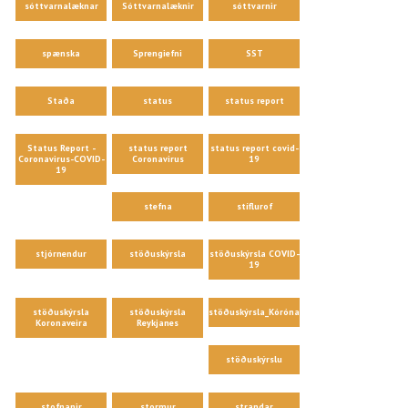
sóttvarnalæknar
Sóttvarnalæknir
sóttvarnir
spænska
Sprengiefni
SST
Staða
status
status report
Status Report -
status report
status report covid-
Coronavirus-COVID-
Coronavirus
19
19
stefna
stíflurof
stjórnendur
stöðuskýrsla
stöðuskýrsla COVID-
19
stöðuskýrsla
stöðuskýrsla
stöðuskýrsla_Kórónaveira
Koronaveira
Reykjanes
stöðuskýrslu
stofnanir
stormur
strandar