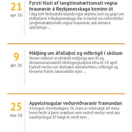
21
Fyrsti hluti af langtímahættumati vegna
hraunavár á Reykjanesskaga kominn út
Í dag birti Veðurstofa Íslands nýjar skýrslur, kort og gögn um
apr 26
eldfjallavá á Reykjanesskaga. Þar á meðal eru niðurstöður
langtímahættumats vegna hraunavár, auk annarra
upplýsinga …
9
Málþing um áfallaþol og viðbrögð í skólum
Verum viðbúin! er yfirskrift málþings sem KÍ og
Almannavarnadeild ríkislögreglustjóra efna til 14. apríl.
apr 26
Fjallað verður um áfallaþol skólakerfisins, viðbrögð og
forvarnir. Katrín Jakobsdóttir stýrir …
25
Appelsínugular veðurviðvaranir framundan
Á morgun, fimmtudaginn 26. mars er mikilvægt að meta
hvort ferðir á þeim svæðum sem veðrið verður verst séu
mar 26
nauðsynlegar. Ef hægt er, verið sem …