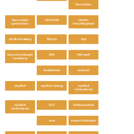
Skorradalur
Skorradalur
Skriðufall
skriður
gróðureldar
Svínafellsjökull
skrifborðsæfing
Skýrsla
Slys
Slysavarnafélagið
SMS
SMS-kerfi
Landbjörg
Snæfellsnes
sniðmát
snjóflóð
snjóflóð rýming
snjóflóð
stöðuskúrsla
snjóflóð
SO2
Sólheimajökull
stöðuskýrsla
sorg
sorgarstuðningur