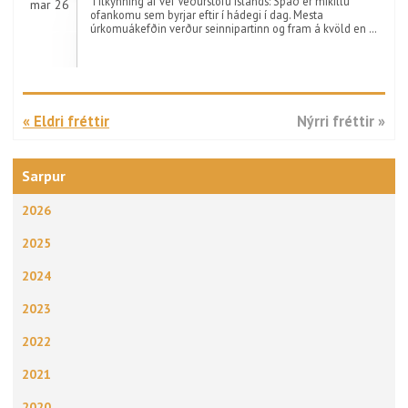
Tilkynning af vef Veðurstofu Íslands: Spáð er mikillu
mar 26
ofankomu sem byrjar eftir í hádegi í dag. Mesta
úrkomuákefðin verður seinnipartinn og fram á kvöld en …
« Eldri fréttir
Nýrri fréttir »
Sarpur
2026
2025
2024
2023
2022
2021
2020