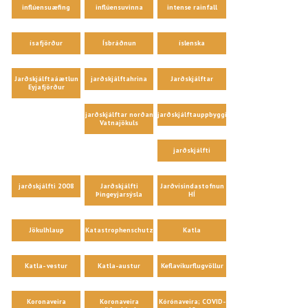
inflúensuæfing
inflúensuvinna
intense rainfall
ísafjörður
Ísbráðnun
íslenska
Jarðskjálftaáætlun
jarðskjálftahrina
Jarðskjálftar
Eyjafjörður
jarðskjálftar norðan
jarðskjálftauppbygging
Vatnajökuls
jarðskjálfti
jarðskjálfti 2008
Jarðskjálfti
Jarðvísindastofnun
Þingeyjarsýsla
HÍ
Jökulhlaup
Katastrophenschutz
Katla
Katla- vestur
Katla-austur
Keflavíkurflugvöllur
Koronaveira
Koronaveira
Kórónaveira; COVID-