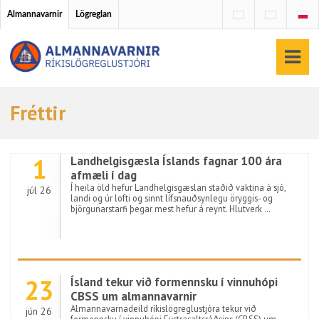
Almannavarnir
Lögreglan
Fréttir
1
Landhelgisgæsla Íslands fagnar 100 ára
afmæli í dag
Í heila öld hefur Landhelgisgæslan staðið vaktina á sjó,
júl 26
landi og úr lofti og sinnt lífsnauðsynlegu öryggis- og
björgunarstarfi þegar mest hefur á reynt. Hlutverk …
23
Ísland tekur við formennsku í vinnuhópi
CBSS um almannavarnir
Almannavarnadeild ríkislögreglustjóra tekur við
jún 26