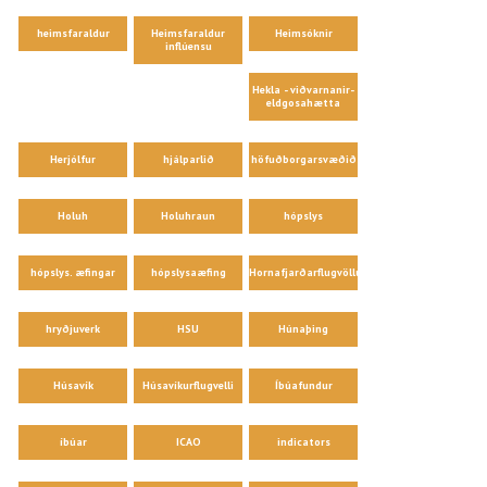
heimsfaraldur
Heimsfaraldur
Heimsóknir
inflúensu
Hekla - viðvarnanir-
eldgosahætta
Herjólfur
hjálparlið
höfuðborgarsvæðið
Holuh
Holuhraun
hópslys
hópslys. æfingar
hópslysaæfing
Hornafjarðarflugvöllur
hryðjuverk
HSU
Húnaþing
Húsavík
Húsavíkurflugvelli
Íbúafundur
íbúar
ICAO
indicators