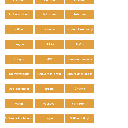
Suðausturland
Suðurland
Suðurnes
sýklar
talhópar
talning á vettvangi
Tenglar
TETRA
TF-SIF
Tillögur
UAV
umdæmi landsins
Umhverfisáhrif
Umhverfisstofnun
uncertainty phase
Upptakarennsli
úrhelli
Úrkoma
Varnir
vatnavár
vatnavextir
Veðurstofan Íslands
vegur
Veikindi í flugi