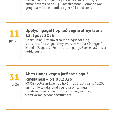
formennsku í vinnuhópi Eystrasaltsráðsins (CBSS) um
almannavarnir þann 1. júlí næstkomandi. Formennskan
gengur á milli aðildarríkja og er nú komið að …
11
Upplýsingagátt opnuð vegna almyrkvans
12. ágúst 2026
Undirbúningur stjórnvalda, viðbragðsaðila og
jún 26
samstarfsaðila vegna almyrkva sem verður sýnilegur á
Íslandi 12. ágúst 2026 er í fullum gangi. Búist er við miklum
fjölda gesta …
31
Áhættumat vegna jarðhræringa á
Reykjanesi – 31.05.2026
FORSENDURSamkvæmt c-lið 1. mgr. 3. gr. laga nr. 40/2024
maí 26
um framkvæmdanefnd vegna jarðhræringa í
Grindavíkurbæ fer nefndin með stjórn, skipulag og
framkvæmd gerðar áhættumats í …