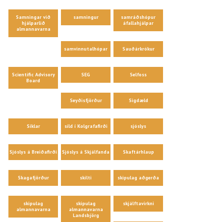
Samningar við
samningur
samráðshópur
hjálparlið
áfallahjálpar
almannavarna
samvinnutalhópar
Sauðárkrókur
Scientific Advisory
SEG
Selfoss
Board
Seyðisfjörður
Sigdæld
Síklar
síld í Kolgrafafirði
sjóslys
Sjóslys á Breiðafirði
Sjóslys á Skjálfanda
Skaftárhlaup
Skagafjörður
skilti
skipulag aðgerða
skipulag
skipulag
skjálftavirkni
almannavarna
almannavarna
Landsbjörg