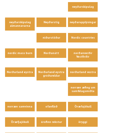
neyðarskipulag
neyðarskipulag
Neyðarstig
neyðarupplýsingar
almannavarna
niðurstöður
Nordic countries
nordic mass burn
Norðanátt
norðanverðir
Vestfirðir
Norðurland eystra
Norðurland eystra
norðurland vestra
gróðureldar
norræn æfing um
samfélagsmiðla
norræn samvinna
ofanflóð
Öræfajökull
Öræfjajökull
órofinn rekstur
öryggi