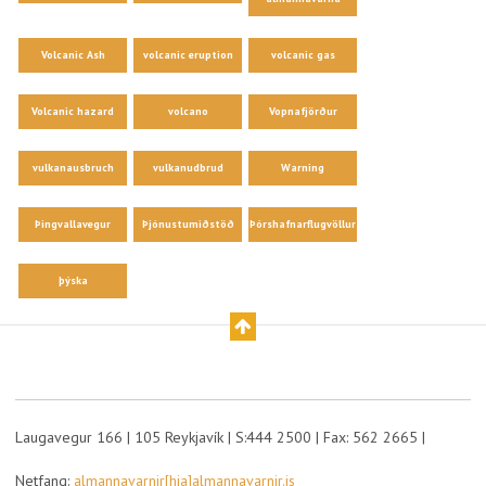
Volcanic Ash
volcanic eruption
volcanic gas
Volcanic hazard
volcano
Vopnafjörður
vulkanausbruch
vulkanudbrud
Warning
Þingvallavegur
Þjónustumiðstöð
Þórshafnarflugvöllur
þýska
Laugavegur 166 | 105 Reykjavík | S:444 2500 | Fax: 562 2665 |
Netfang:
almannavarnir[hja]almannavarnir.is