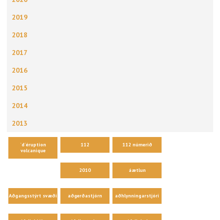
2019
2018
2017
2016
2015
2014
2013
´d´éruption
112
112 númerið
volcanique
2010
áætlun
Aðgangsstýrt svæði
aðgerðastjórn
aðhlynningarstjóri