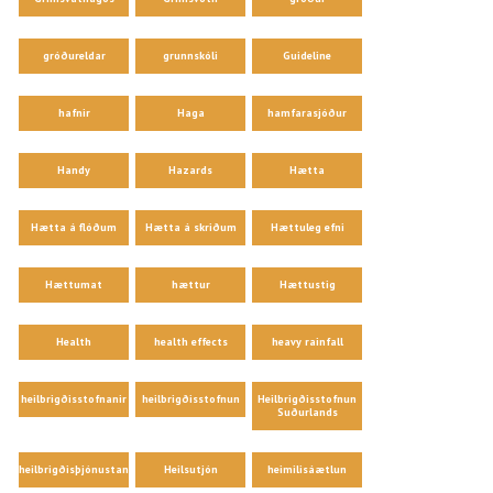
gróðureldar
grunnskóli
Guideline
hafnir
Haga
hamfarasjóður
Handy
Hazards
Hætta
Hætta á flóðum
Hætta á skriðum
Hættuleg efni
Hættumat
hættur
Hættustig
Health
health effects
heavy rainfall
heilbrigðisstofnanir
heilbrigðisstofnun
Heilbrigðisstofnun
Suðurlands
heilbrigðisþjónustan
Heilsutjón
heimilisáætlun