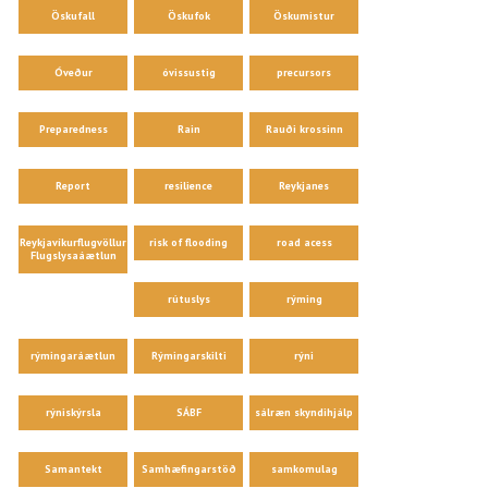
Öskufall
Öskufok
Öskumistur
Óveður
óvissustig
precursors
Preparedness
Rain
Rauði krossinn
Report
resilience
Reykjanes
Reykjavíkurflugvöllur
risk of flooding
road acess
Flugslysaáætlun
rútuslys
rýming
rýmingaráætlun
Rýmingarskilti
rýni
rýniskýrsla
SÁBF
sálræn skyndihjálp
Samantekt
Samhæfingarstöð
samkomulag