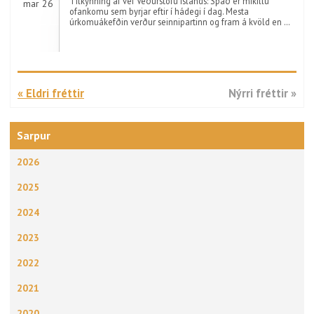
Tilkynning af vef Veðurstofu Íslands: Spáð er mikillu
mar 26
ofankomu sem byrjar eftir í hádegi í dag. Mesta
úrkomuákefðin verður seinnipartinn og fram á kvöld en …
« Eldri fréttir
Nýrri fréttir »
Sarpur
2026
2025
2024
2023
2022
2021
2020