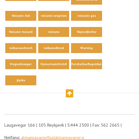
Volcanic Ash
volcanic eruption
volcanic gas
Volcanic hazard
volcano
Vopnafjörður
vulkanausbruch
vulkanudbrud
Warning
Þingvallavegur
Þjónustumiðstöð
Þórshafnarflugvöllur
þýska
Laugavegur 166 | 105 Reykjavík | S:444 2500 | Fax: 562 2665 |
Netfang:
almannavarnir[hja]almannavarnir.is