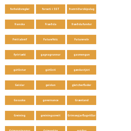
forholdsregler
forseti í SST
framtíðarskipulag
franska
Fræðsla
fræðslufundur
Fréttabréf
FutureVolc
Futurevolv
fyrirtæki
gagnagrunnur
gasmengun
gátlistar
gátlisti
gæslustjóri
Geislar
geislun
gletcherfloder
Gosaska
governance
Grænland
Greining
greiningasveit
Grímseyjarflugvöllur
Grímsvatnagos
Grímsvötn
gróður