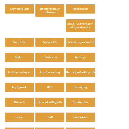
heimsfaraldur
Heimsfaraldur
Heimsóknir
inflúensu
Hekla - viðvarnanir-
eldgosahætta
Herjólfur
hjálparlið
höfuðborgarsvæðið
Holuh
Holuhraun
hópslys
hópslys. æfingar
hópslysaæfing
Hornafjarðarflugvöllur
hryðjuverk
HSU
Húnaþing
Húsavík
Húsavíkurflugvelli
Íbúafundur
íbúar
ICAO
indicators