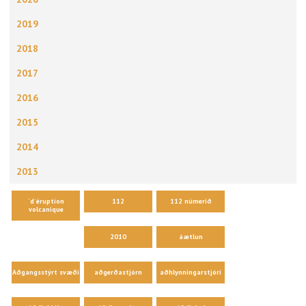
2019
2018
2017
2016
2015
2014
2013
´d´éruption
112
112 númerið
volcanique
2010
áætlun
Aðgangsstýrt svæði
aðgerðastjórn
aðhlynningarstjóri