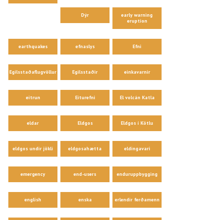
Dýr
early warning
eruption
earthquakes
efnaslys
Efni
Egilsstaðaflugvöllur
Egilsstaðir
einkavarnir
eitrun
Eiturefni
El volcán Katla
eldar
Eldgos
Eldgos í Kötlu
eldgos undir jökli
eldgosahætta
eldingavari
emergency
end-users
enduruppbygging
english
enska
erlendir ferðamenn