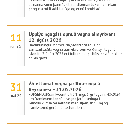
formennsku í vinnuhópi Eystrasaltsráðsins (CBSS) um
almannavarnir þann 1. júlí næstkomandi. Formennskan
gengur á milli aðildarríkja og er nú komið að …
11
Upplýsingagátt opnuð vegna almyrkvans
12. ágúst 2026
Undirbúningur stjórnvalda, viðbragðsaðila og
jún 26
samstarfsaðila vegna almyrkva sem verður sýnilegur á
Íslandi 12. ágúst 2026 er í fullum gangi. Búist er við miklum
fjölda gesta …
31
Áhættumat vegna jarðhræringa á
Reykjanesi – 31.05.2026
FORSENDURSamkvæmt c-lið 1. mgr. 3. gr. laga nr. 40/2024
maí 26
um framkvæmdanefnd vegna jarðhræringa í
Grindavíkurbæ fer nefndin með stjórn, skipulag og
framkvæmd gerðar áhættumats í …