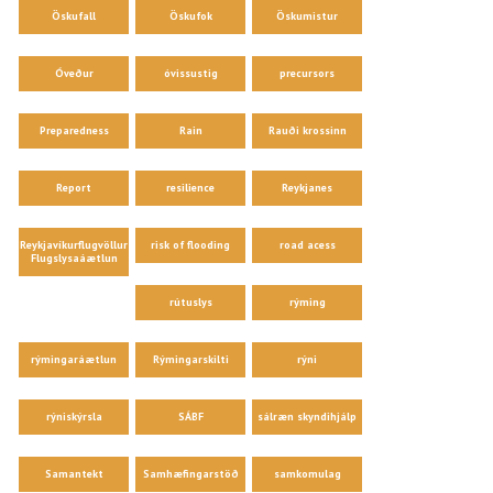
Öskufall
Öskufok
Öskumistur
Óveður
óvissustig
precursors
Preparedness
Rain
Rauði krossinn
Report
resilience
Reykjanes
Reykjavíkurflugvöllur
risk of flooding
road acess
Flugslysaáætlun
rútuslys
rýming
rýmingaráætlun
Rýmingarskilti
rýni
rýniskýrsla
SÁBF
sálræn skyndihjálp
Samantekt
Samhæfingarstöð
samkomulag