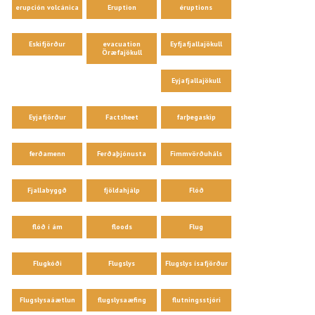
erupción volcánica
Eruption
éruptions
Eskifjörður
evacuation
Eyfjafjallajökull
Öræfajökull
Eyjafjallajökull
Eyjafjörður
Factsheet
farþegaskip
ferðamenn
Ferðaþjónusta
Fimmvörðuháls
Fjallabyggð
fjöldahjálp
Flóð
flóð í ám
floods
Flug
Flugkóði
Flugslys
Flugslys ísafjörður
Flugslysaáætlun
flugslysaæfing
flutningsstjóri