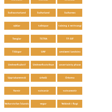
Suðausturland
Suðurland
Suðurnes
sýklar
talhópar
talning á vettvangi
Tenglar
TETRA
TF-SIF
Tillögur
UAV
umdæmi landsins
Umhverfisáhrif
Umhverfisstofnun
uncertainty phase
Upptakarennsli
úrhelli
Úrkoma
Varnir
vatnavár
vatnavextir
Veðurstofan Íslands
vegur
Veikindi í flugi