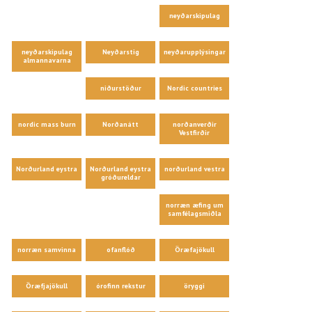
neyðarskipulag
neyðarskipulag
Neyðarstig
neyðarupplýsingar
almannavarna
niðurstöður
Nordic countries
nordic mass burn
Norðanátt
norðanverðir
Vestfirðir
Norðurland eystra
Norðurland eystra
norðurland vestra
gróðureldar
norræn æfing um
samfélagsmiðla
norræn samvinna
ofanflóð
Öræfajökull
Öræfjajökull
órofinn rekstur
öryggi