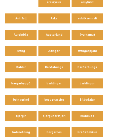
ársskýrsla
ársyfirlit
Ash fall
Aska
aukið rennsli
Aurskriða
Austurland
áverkamat
Æfing
Æfingar
æfingaspjald
Baldur
Bárðabunga
Bárðarbunga
bargarbyggð
bæklingar
bæklingur
beinagrind
best practice
Bíldudalur
bjargir
björgunarstjóri
Blönduós
bólusetning
Borgarnes
bráðaflokkun