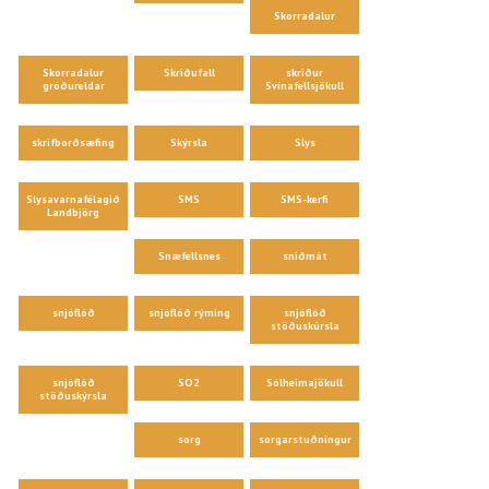
Skorradalur
Skorradalur
Skriðufall
skriður
gróðureldar
Svínafellsjökull
skrifborðsæfing
Skýrsla
Slys
Slysavarnafélagið
SMS
SMS-kerfi
Landbjörg
Snæfellsnes
sniðmát
snjóflóð
snjóflóð rýming
snjóflóð
stöðuskúrsla
snjóflóð
SO2
Sólheimajökull
stöðuskýrsla
sorg
sorgarstuðningur