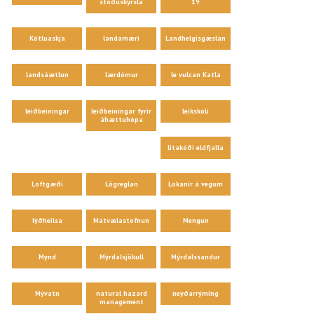
stöðuskýrsla
19
Kötluaskja
landamæri
Landhelgisgæslan
landsáætlun
lærdómur
le vulcan Katla
leiðbeiningar
leiðbeiningar fyrir
leikskóli
áhættuhópa
litakóði eldfjalla
Loftgæði
Lögreglan
Lokanir á vegum
lýðheilsa
Matvælastofnun
Mengun
Mynd
Mýrdalsjökull
Mýrdalssandur
Mývatn
natural hazard
neyðarrýming
management