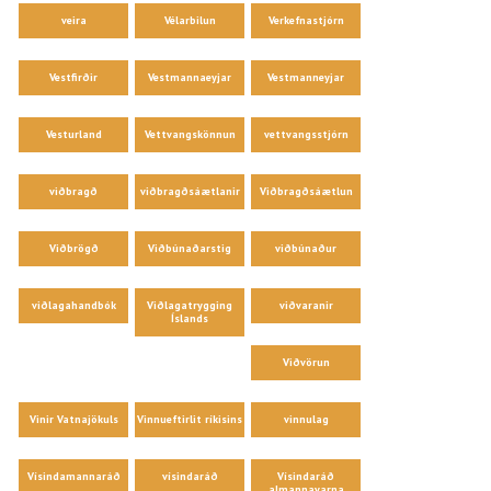
veira
Vélarbilun
Verkefnastjórn
Vestfirðir
Vestmannaeyjar
Vestmanneyjar
Vesturland
Vettvangskönnun
vettvangsstjórn
viðbragð
viðbragðsáætlanir
Viðbragðsáætlun
Viðbrögð
Viðbúnaðarstig
viðbúnaður
viðlagahandbók
Viðlagatrygging
viðvaranir
Íslands
Viðvörun
Vinir Vatnajökuls
Vinnueftirlit ríkisins
vinnulag
Vísindamannaráð
vísindaráð
Vísindaráð
almannavarna