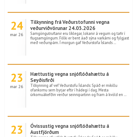
24
Tilkynning frá Veðurstofunni vegna
veðurviðvörunar 24.03.2026
Samgöngutruflanir eru líklegar, lokanir á vegum og tafir í
mar 26
flugsamgöngum. Fólki er bent áað sýna varkárni og fylgjast
með veðurspám. Í morgun gaf Veðurstofa Íslands …
23
Hættustig vegna snjóflóðahættu á
Seyðisfirði
Tilkynning af vef Veðurstofu Íslands: Spáð er mikillu
mar 26
ofankomu sem byrjar eftir í hádegi í dag. Mesta
úrkomuákefðin verður seinnipartinn og fram á kvöld en …
23
Óvissustig vegna snjóflóðahættu á
Austfjörðum