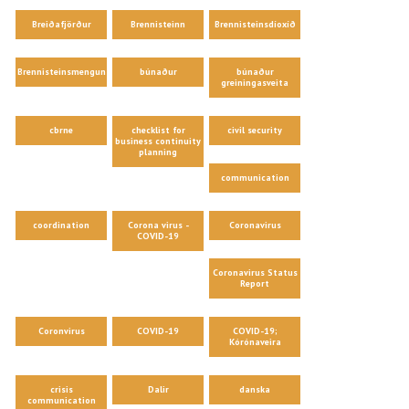
Breiðafjörður
Brennisteinn
Brennisteinsdíoxíð
Brennisteinsmengun
búnaður
búnaður
greiningasveita
cbrne
checklist for
civil security
business continuity
planning
communication
coordination
Corona virus -
Coronavirus
COVID-19
Coronavirus Status
Report
Coronvirus
COVID-19
COVID-19;
Kórónaveira
crisis
Dalir
danska
communication