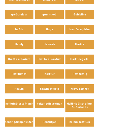
gróðureldar
grunnskóli
Guideline
hafnir
Haga
hamfarasjóður
Handy
Hazards
Hætta
Hætta á flóðum
Hætta á skriðum
Hættuleg efni
Hættumat
hættur
Hættustig
Health
health effects
heavy rainfall
heilbrigðisstofnanir
heilbrigðisstofnun
Heilbrigðisstofnun
Suðurlands
heilbrigðisþjónustan
Heilsutjón
heimilisáætlun