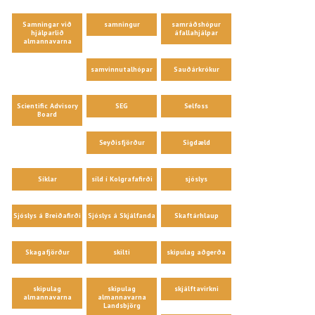
Samningar við
samningur
samráðshópur
hjálparlið
áfallahjálpar
almannavarna
samvinnutalhópar
Sauðárkrókur
Scientific Advisory
SEG
Selfoss
Board
Seyðisfjörður
Sigdæld
Síklar
síld í Kolgrafafirði
sjóslys
Sjóslys á Breiðafirði
Sjóslys á Skjálfanda
Skaftárhlaup
Skagafjörður
skilti
skipulag aðgerða
skipulag
skipulag
skjálftavirkni
almannavarna
almannavarna
Landsbjörg