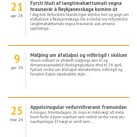
21
Fyrsti hluti af langtímahættumati vegna
hraunavár á Reykjanesskaga kominn út
Í dag birti Veðurstofa Íslands nýjar skýrslur, kort og gögn um
apr 26
eldfjallavá á Reykjanesskaga. Þar á meðal eru niðurstöður
langtímahættumats vegna hraunavár, auk annarra
upplýsinga …
9
Málþing um áfallaþol og viðbrögð í skólum
Verum viðbúin! er yfirskrift málþings sem KÍ og
Almannavarnadeild ríkislögreglustjóra efna til 14. apríl.
apr 26
Fjallað verður um áfallaþol skólakerfisins, viðbrögð og
forvarnir. Katrín Jakobsdóttir stýrir …
25
Appelsínugular veðurviðvaranir framundan
Á morgun, fimmtudaginn 26. mars er mikilvægt að meta
hvort ferðir á þeim svæðum sem veðrið verður verst séu
mar 26
nauðsynlegar. Ef hægt er, verið sem …