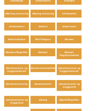
áfallahjálp
áfallastreita
áfallaþol
aflétting óvissustig
aflýsing óvissustig
aftakaveður
aftakaveðurs
áhætta
áhættumat
áhættuskoðun
Áhrif eldgosa
Akranes
Akureyrarflugvöllur
Akureyri
Akureyri
Flugslysaáætlun
Almannavarna- og
almannavarnanefndir
almannavarnao og
öryggismálaráð
öryggismálaráð
Almannavarnastig
almannavarnir
almannavarnir og
öryggismál
almannavarrna-og
alýsing
alþjóðaflugvöllur
öryggismál