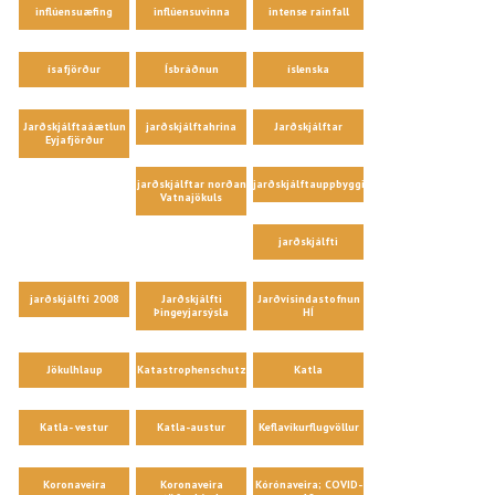
inflúensuæfing
inflúensuvinna
intense rainfall
ísafjörður
Ísbráðnun
íslenska
Jarðskjálftaáætlun
jarðskjálftahrina
Jarðskjálftar
Eyjafjörður
jarðskjálftar norðan
jarðskjálftauppbygging
Vatnajökuls
jarðskjálfti
jarðskjálfti 2008
Jarðskjálfti
Jarðvísindastofnun
Þingeyjarsýsla
HÍ
Jökulhlaup
Katastrophenschutz
Katla
Katla- vestur
Katla-austur
Keflavíkurflugvöllur
Koronaveira
Koronaveira
Kórónaveira; COVID-