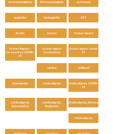
sóttvarnalæknar
Sóttvarnalæknir
sóttvarnir
spænska
Sprengiefni
SST
Staða
status
status report
Status Report -
status report
status report covid-
Coronavirus-COVID-
Coronavirus
19
19
stefna
stíflurof
stjórnendur
stöðuskýrsla
stöðuskýrsla COVID-
19
stöðuskýrsla
stöðuskýrsla
stöðuskýrsla_Kórónaveira
Koronaveira
Reykjanes
stöðuskýrslu
stofnanir
stormur
strandar