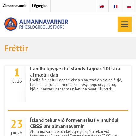
Almannavarnir
Lögreglan
Fréttir
1
Landhelgisgæsla Íslands fagnar 100 ára
afmæli í dag
Í heila öld hefur Landhelgisgæslan staðið vaktina á sjó,
júl 26
landi og úr lofti og sinnt lífsnauðsynlegu öryggis- og
björgunarstarfi þegar mest hefur á reynt. Hlutverk …
23
Ísland tekur við formennsku í vinnuhópi
CBSS um almannavarnir
Almannavarnadeild ríkislögreglustjóra tekur við
jún 26